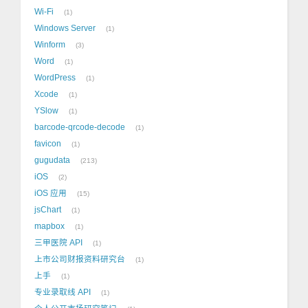
Wi-Fi
1
Windows Server
1
Winform
3
Word
1
WordPress
1
Xcode
1
YSlow
1
barcode-qrcode-decode
1
favicon
1
gugudata
213
iOS
2
iOS 应用
15
jsChart
1
mapbox
1
三甲医院 API
1
上市公司财报资料研究台
1
上手
1
专业录取线 API
1