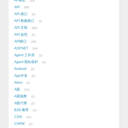
AI-模型
19
API
59
API 接口
3
API 数据接口
1
API 文档
48
API 监控
5
API接口
18
ASP.NET
14
Agent 工作流
1
Agent 隐私保护
1
Android
2
App开发
2
Atom
1
A股
12
A股指数
1
A股行情
1
B2B 推荐
1
CDN
11
CNPM
1