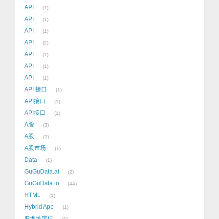
API
1
API
1
API
1
API
2
API
1
API
1
API
1
API 接口
1
API接口
1
API接口
1
A股
3
A股
2
A股市场
1
Data
1
GuGuData.ai
2
GuGuData.io
44
HTML
1
Hybrid App
1
IP地址定位
1