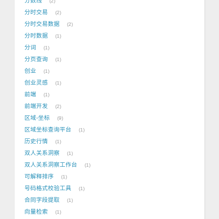
分数线
2
分时交易
2
分时交易数据
2
分时数据
1
分词
1
分页查询
1
创业
1
创业灵感
1
前端
1
前端开发
2
区域-坐标
9
区域坐标查询平台
1
历史行情
1
双人关系洞察
1
双人关系洞察工作台
1
可解释排序
1
号码格式校验工具
1
合同字段提取
1
向量检索
1