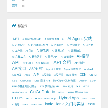
高考
1
标签云
AI Agent 实践
.NET
A 股实时行情 API
A 股财报 API
AI
AI 产品设计
AI 内容处理工作台
AI 可观测性
AI 合规审查
AI 工作台
AI 提示词
AI 工作流
AI 引用
AI 数据入库
AI 数据集成
AI-模型
AI 文档工具
AI 研究助手
AI 翻译 API
AI-文档解析
API
API 文档
API 接口
API 监控
API 数据接口
API接口
ASP.NET
Agent 工作流
Agent 隐私保护
Android
A股
CDN
App开发
Atom
A股指数
A股行情
B2B 推荐
CNPM
DevOpenClub 教案
CSS
ClickOnce
DNS 查询 API
Docker
E.164
ETF 与基金对比研究台
ETF 实时行情 API
Flex 布局
GIS
GZIP
GuGuData.io
GuGuData.ai
HTML
HTML 转 PDF API
Hybrid App
HTTPS
Hexo
Human in the loop
IPv4
IPv6
Ionic
Ionic 入门与实战
JSON
IP地址
ISBN
ISBN API