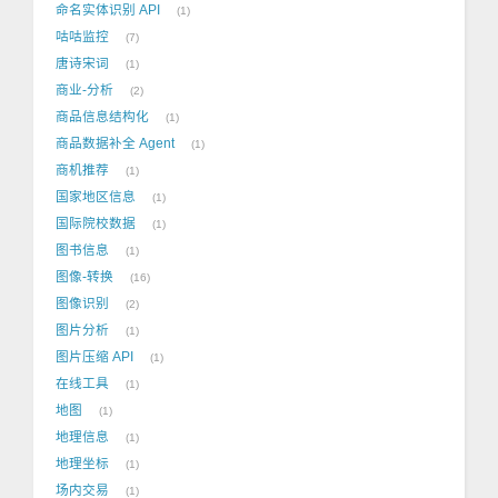
命名实体识别 API
1
咕咕监控
7
唐诗宋词
1
商业-分析
2
商品信息结构化
1
商品数据补全 Agent
1
商机推荐
1
国家地区信息
1
国际院校数据
1
图书信息
1
图像-转换
16
图像识别
2
图片分析
1
图片压缩 API
1
在线工具
1
地图
1
地理信息
1
地理坐标
1
场内交易
1