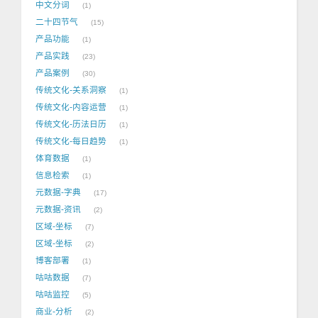
中文分词
1
二十四节气
15
产品功能
1
产品实践
23
产品案例
30
传统文化-关系洞察
1
传统文化-内容运营
1
传统文化-历法日历
1
传统文化-每日趋势
1
体育数据
1
信息检索
1
元数据-字典
17
元数据-资讯
2
区域-坐标
7
区域-坐标
2
博客部署
1
咕咕数据
7
咕咕监控
5
商业-分析
2