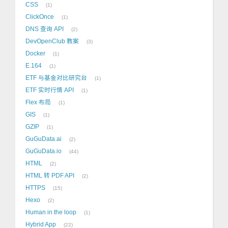
CSS
1
ClickOnce
1
DNS 查询 API
2
DevOpenClub 教案
3
Docker
1
E.164
1
ETF 与基金对比研究台
1
ETF 实时行情 API
1
Flex 布局
1
GIS
1
GZIP
1
GuGuData.ai
2
GuGuData.io
44
HTML
2
HTML 转 PDF API
2
HTTPS
15
Hexo
2
Human in the loop
1
Hybrid App
22