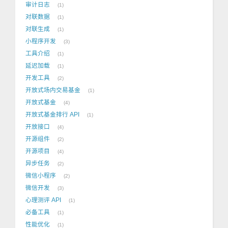
审计日志
1
对联数据
1
对联生成
1
小程序开发
3
工具介绍
1
延迟加载
1
开发工具
2
开放式场内交易基金
1
开放式基金
4
开放式基金排行 API
1
开放接口
4
开源组件
2
开源项目
4
异步任务
2
微信小程序
2
微信开发
3
心理测评 API
1
必备工具
1
性能优化
1