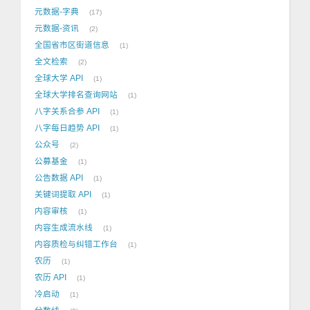
元数据-字典
17
元数据-资讯
2
全国省市区街道信息
1
全文检索
2
全球大学 API
1
全球大学排名查询网站
1
八字关系合参 API
1
八字每日趋势 API
1
公众号
2
公募基金
1
公告数据 API
1
关键词提取 API
1
内容审核
1
内容生成流水线
1
内容质检与纠错工作台
1
农历
1
农历 API
1
冷启动
1