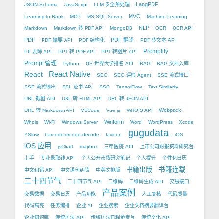
LangPDF
JSON Schema
JavaScript
LLM 安全预处理
MVC
Learning to Rank
MCP
MS SQL Server
Machine Learning
NLP
Markdown
Markdown 转 PDF API
MongoDB
OCR
OCR API
PDF
PDF 翻译
PDF 摘要 API
PDF 结构化
PDF 转文本 API
Promplify
PII 去除 API
PPT 转 PDF API
PPT 转图片 API
Prompt 管理
Python
QS 世界大学排名 API
RAG
RAG 文档入库
React Native
React
SEO
SEO 巡检 Agent
SSE 流式接口
SSE 流式输出
SSL 证书 API
SSO
TensorFlow
Text Similarity
URL 截图 API
URL 转 HTML API
URL 转 JSON API
Webpack
URL 转 Markdown API
VSCode
Vue.js
WHOIS API
Winform
Whois
Wi-Fi
Windows Server
Word
WordPress
Xcode
gugudata
YSlow
barcode-qrcode-decode
favicon
iOS
iOS 应用
jsChart
mapbox
三甲医院 API
上市公司财报资料研究台
上手
专业录取线 API
个人公开市场研究笔记
个人提升
个性化日历
书籍出版
书籍连载
中文纠错 API
中文语句纠错
中英文排版
二十四节气
二十四节气 API
二维码
二维码生成 API
交易接口
产品案例
交易数据
交易日历
产品功能
人工复核
代码质量
代码高亮
任务编排
企业 AI
企业搜索
企业文档摘要翻译台
企业知识库
传统历法 API
传统历法日程参考台
传统文化 API