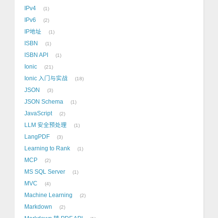
IPv4
1
IPv6
2
IP地址
1
ISBN
1
ISBN API
1
Ionic
21
Ionic 入门与实战
18
JSON
3
JSON Schema
1
JavaScript
2
LLM 安全预处理
1
LangPDF
3
Learning to Rank
1
MCP
2
MS SQL Server
1
MVC
4
Machine Learning
2
Markdown
2