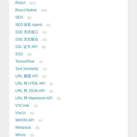
React
12
React Native
16
SEO
1
SEO 巡检 Agent
1
SSE 流式接口
1
SSE 流式输出
1
SSL 证书 API
2
SSO
2
TensorFlow
1
Text Similarity
1
URL 截图 API
1
URL 转 HTML API
1
URL 转 JSON API
1
URL 转 Markdown API
1
VSCode
1
Vue.js
1
WHOIS API
1
Webpack
5
Whois
1