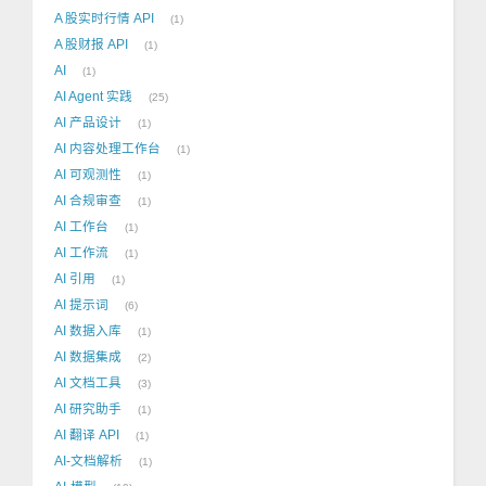
A 股实时行情 API
1
A 股财报 API
1
AI
1
AI Agent 实践
25
AI 产品设计
1
AI 内容处理工作台
1
AI 可观测性
1
AI 合规审查
1
AI 工作台
1
AI 工作流
1
AI 引用
1
AI 提示词
6
AI 数据入库
1
AI 数据集成
2
AI 文档工具
3
AI 研究助手
1
AI 翻译 API
1
AI-文档解析
1