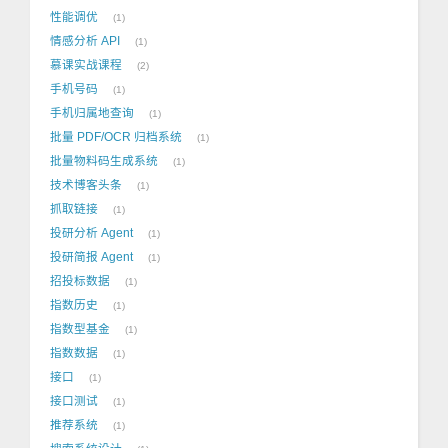
性能调优
1
情感分析 API
1
慕课实战课程
2
手机号码
1
手机归属地查询
1
批量 PDF/OCR 归档系统
1
批量物料码生成系统
1
技术博客头条
1
抓取链接
1
投研分析 Agent
1
投研简报 Agent
1
招投标数据
1
指数历史
1
指数型基金
1
指数数据
1
接口
1
接口测试
1
推荐系统
1