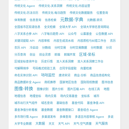
传统文化 Agent
传统文化-关系洞察
传统文化-内容运营
传统文化-历法日历
传统文化-每日趋势
传统文化数据服务
位置查询
元数据-字典
体育数据
信息查询
信息检索
元数据-资讯
全国省市区街道信息
全文检索
全球大学 API
全球大学排名查询网站
八字关系合参 API
八字每日趋势 API
公众号
公募基金
公告数据 API
关键词提取 API
内容审核
内容生成流水线
内容质检与纠错工作台
农历
农历 API
冷启动
分数线
分时交易
分时交易数据
分时数据
分词
区域-坐标
分页查询
创业
创业灵感
前端
前端开发
区域坐标查询平台
历史行情
双人关系洞察
双人关系洞察工作台
可解释排序
号码格式校验工具
合同字段提取
向量检索
咕咕监控
命名实体识别 API
唐诗宋词
商业-分析
商品信息结构化
商品数据补全 Agent
商机推荐
国家地区信息
国际院校数据
图书信息
图像-转换
图像识别
图片分析
图片压缩 API
在线工具
地图
地理信息
地理坐标
场内交易
场内交易基金
坐标系
城市
城市出行天气组件
域名查询
基础信息
基金代码
基金净值 API
基金净值分析看板
基金数据
基金数据接口
基金组合 Agent
多市场行情 Agent
多渠道发布
多维查询
多语言内容审核 Agent
多说
大数据
天气服务
大学专业数据
天文
天气 API
天气-空气质量