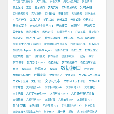
天气空气质量看板
天气预报
头条文章
奥运历史数据
安全传输
实时数据
安全漏洞
定位
宜忌接口
实时交易
实时交易数据
实时数据查询
实时更新
实时行情
审计日志
对联数据
对联生成
小程序开发
工具介绍
延迟加载
开发工具
开放式场内交易基金
开放式基金
开放接口
开源项目
开放式基金排行 API
开源组件
微信开发
异步任务
微信小程序
心理测评 API
必备工具
性能优化
性能调优
情感分析 API
慕课实战课程
手机号码
手机归属地查询
批量 PDF/OCR 归档系统
批量物料码生成系统
技术博客头条
抓取链接
投研分析 Agent
投研简报 Agent
招投标数据
指数历史
指数型基金
指数数据
接口
接口测试
推荐系统
搜索系统设计
教程
教育
教育-高考
教育咨询 Agent
教育数据
教育数据接口
教育题库去重
数据接口
数据
数据商店
数据分析
数据库
数据更新
数据查询
数据更新与维护
数据规范化
文件问答
文化娱乐-星座内容
文字-文本
文化娱乐应用
文化日历
文本 NLP 分析平台
文本-NLP
文本处理
文本摘要 API
文本相似度 API
文本纠错 API
文本脱敏
文本识别
文档字段抽取 API
文档解析 Agent
文档识别转换工作台
文档转换
文档转换 API
文章封面
文章抽取 API
文章摘要 API
新闻-资讯
日历组件
星座周期 API
星座周期内容中心
智能提取
智能文档字段抽取工作台
智能纠正
服务器
期权
期权实时行情数据