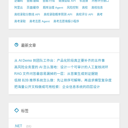
逆编码
金融-基础
金融-行情
链接提取 API
长连接
问卷评分接口
页面缓存
阿里云
题库治理 Agent
风险控制
高校
高校信息
高校录取分数线 API
高校录取概率预测 API
高校评分 API
高考
高考录取
高考志愿 Agent
高考志愿填报小程序
最新文章
从 AI Demo 到团队工作台：产品化阶段真正要补齐的五件事
高风险业务里的 AI 怎么落地：设计一个可审计的人工复核闭环
RAG 文件问答最容易漏掉的一层：从答案生成到证据链
低频 B2B 推荐系统怎么做：先让排序可解释，再追求模型复杂度
把海量公开文档做成可用检索：企业信息系统的四层设计
标签
.NET
11