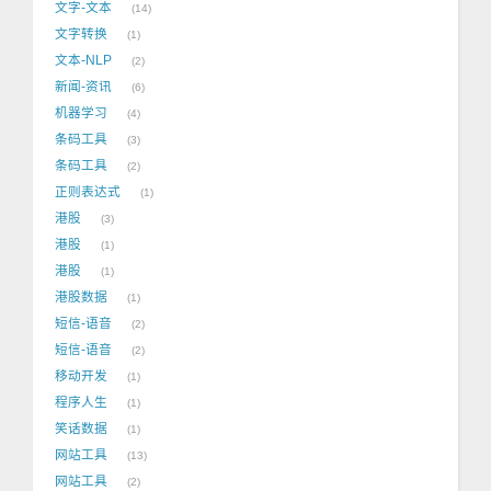
文字-文本
14
文字转换
1
文本-NLP
2
新闻-资讯
6
机器学习
4
条码工具
3
条码工具
2
正则表达式
1
港股
3
港股
1
港股
1
港股数据
1
短信-语音
2
短信-语音
2
移动开发
1
程序人生
1
笑话数据
1
网站工具
13
网站工具
2