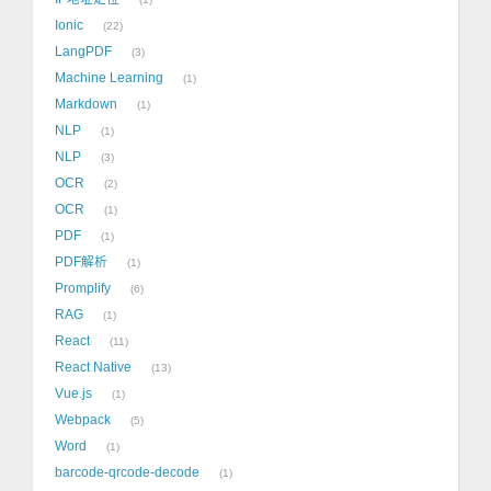
Ionic
22
LangPDF
3
Machine Learning
1
Markdown
1
NLP
1
NLP
3
OCR
2
OCR
1
PDF
1
PDF解析
1
Promplify
6
RAG
1
React
11
React Native
13
Vue.js
1
Webpack
5
Word
1
barcode-qrcode-decode
1