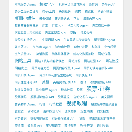
机器学习
本地服务 Agent
机构网点区域管理台
条形码
条形码 API
条码工具
架构
条码二维码工具台
极光推送
格式化
格式化输出
桌面小组件
模板引擎
正则表达式
正文
每日内容 API
每日节奏洞察日历
汇率
汇率 API
汽车内容 Agent
汽车舆情分析
港股
汽车车型内容资料库
汽车车型库 API
港股公告
港股实时行情 API
生肖周期 API
生肖周期内容运营台
留学择校 Agent
短信-语音
省市区 API
知识库 Agent
知识库权限
科创板
空气质量
网站优化
空气质量 API
笑话数据
简体繁体互转
结构化数据抽取
网站工具
网站监控
网站工具与内容转换台
网站开发
网站截图 API
网络爬虫
网页内容处理
网页内容采集 Agent
网页可读内容抽取 API
网页归档 Agent
网页归档与报告生成系统
网页快照 API
美股
网页性能评分 API
美股实时行情 API
翻译
考题相似度 API
股票-证券
职业发展测评
职业测评 Agent
股市数据
股票
股票代码
股票基础信息 API
股票监控
自动化发布 Agent
英文翻译
视频教程
行情数据
营销物料 Agent
行情
触达名单质量统计台
负载均衡
证据链
语种检测
语种检测 API
请求参数
财务报表
财务数据
财报智能解读
财经新闻抓取 API
货币
资讯元数据管理平台
软件开发
资金流
资金流 API
车型知识库
转换效率
返回参数