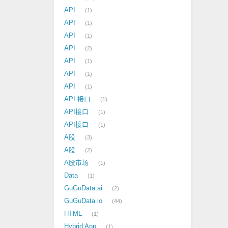
API
1
API
1
API
1
API
2
API
1
API
1
API
1
API 接口
1
API接口
1
API接口
1
A股
3
A股
2
A股市场
1
Data
1
GuGuData.ai
2
GuGuData.io
44
HTML
1
Hybrid App
1