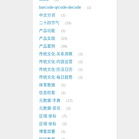
barcode-qrcode-decode
1
中文分词
1
二十四节气
15
产品功能
1
产品实践
23
产品案例
30
传统文化-关系洞察
1
传统文化-内容运营
1
传统文化-历法日历
1
传统文化-每日趋势
1
体育数据
1
信息检索
1
元数据-字典
17
元数据-资讯
2
区域-坐标
7
区域-坐标
2
博客部署
1