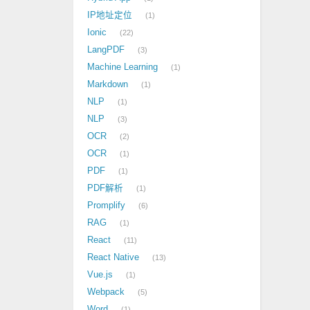
IP地址定位
1
Ionic
22
LangPDF
3
Machine Learning
1
Markdown
1
NLP
1
NLP
3
OCR
2
OCR
1
PDF
1
PDF解析
1
Promplify
6
RAG
1
React
11
React Native
13
Vue.js
1
Webpack
5
Word
1