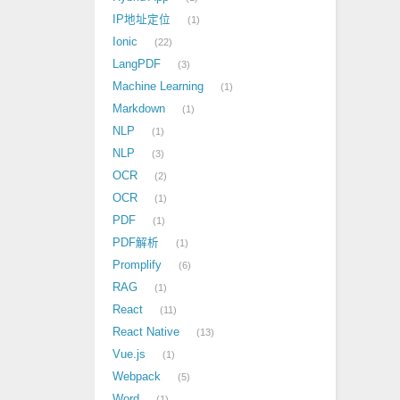
IP地址定位
1
Ionic
22
LangPDF
3
Machine Learning
1
Markdown
1
NLP
1
NLP
3
OCR
2
OCR
1
PDF
1
PDF解析
1
Promplify
6
RAG
1
React
11
React Native
13
Vue.js
1
Webpack
5
Word
1