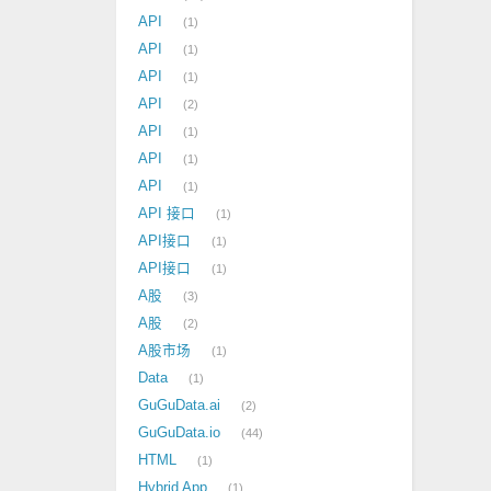
API
1
API
1
API
1
API
2
API
1
API
1
API
1
API 接口
1
API接口
1
API接口
1
A股
3
A股
2
A股市场
1
Data
1
GuGuData.ai
2
GuGuData.io
44
HTML
1
Hybrid App
1