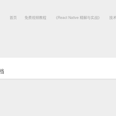
首页
免费视频教程
《React Native 精解与实战》
技
档