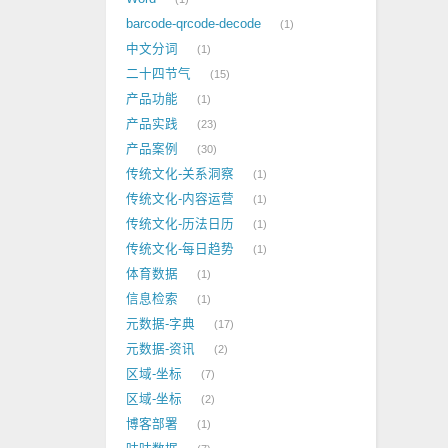
barcode-qrcode-decode
1
中文分词
1
二十四节气
15
产品功能
1
产品实践
23
产品案例
30
传统文化-关系洞察
1
传统文化-内容运营
1
传统文化-历法日历
1
传统文化-每日趋势
1
体育数据
1
信息检索
1
元数据-字典
17
元数据-资讯
2
区域-坐标
7
区域-坐标
2
博客部署
1