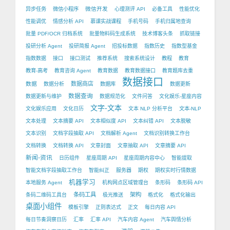
微信开发
异步任务
微信小程序
心理测评 API
必备工具
性能优化
性能调优
情感分析 API
慕课实战课程
手机号码
手机归属地查询
批量 PDF/OCR 归档系统
批量物料码生成系统
技术博客头条
抓取链接
投研分析 Agent
投研简报 Agent
招投标数据
指数历史
指数型基金
指数数据
接口
接口测试
推荐系统
搜索系统设计
教程
教育
教育-高考
教育咨询 Agent
教育数据
教育数据接口
教育题库去重
数据接口
数据
数据商店
数据分析
数据库
数据更新
数据查询
数据更新与维护
数据规范化
文件问答
文化娱乐-星座内容
文字-文本
文化娱乐应用
文化日历
文本 NLP 分析平台
文本-NLP
文本处理
文本摘要 API
文本相似度 API
文本纠错 API
文本脱敏
文本识别
文档字段抽取 API
文档解析 Agent
文档识别转换工作台
文档转换
文档转换 API
文章封面
文章抽取 API
文章摘要 API
新闻-资讯
日历组件
星座周期 API
星座周期内容中心
智能提取
智能文档字段抽取工作台
智能纠正
服务器
期权
期权实时行情数据
机器学习
本地服务 Agent
机构网点区域管理台
条形码
条形码 API
条码工具
架构
条码二维码工具台
极光推送
格式化
格式化输出
桌面小组件
模板引擎
正则表达式
正文
每日内容 API
每日节奏洞察日历
汇率
汇率 API
汽车内容 Agent
汽车舆情分析