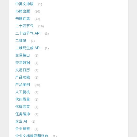
中英文排版
1
书籍出版
10
书籍连载
12
二十四节气
16
二十四节气 API
1
二维码
2
二维码生成 API
1
交易接口
1
交易数据
1
交易日历
1
产品功能
1
产品案例
30
人工复核
1
代码质量
1
代码高亮
1
任务编排
1
企业 AI
1
企业搜索
1
企业文档摘要翻译台
1