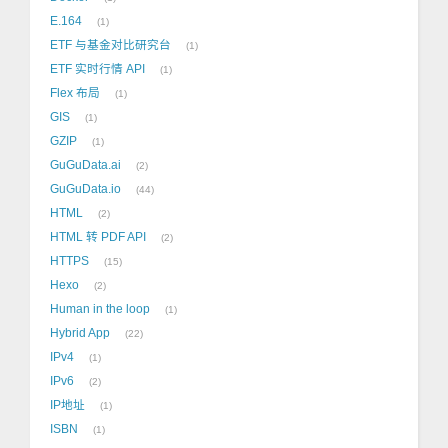
E.164
1
ETF 与基金对比研究台
1
ETF 实时行情 API
1
Flex 布局
1
GIS
1
GZIP
1
GuGuData.ai
2
GuGuData.io
44
HTML
2
HTML 转 PDF API
2
HTTPS
15
Hexo
2
Human in the loop
1
Hybrid App
22
IPv4
1
IPv6
2
IP地址
1
ISBN
1