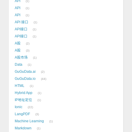
API
1
API
1
API
1
API 接口
1
API接口
1
API接口
1
A股
2
A股
3
A股市场
1
Data
1
GuGuData.ai
2
GuGuData.io
44
HTML
1
Hybrid App
1
IP地址定位
1
Ionic
22
LangPDF
3
Machine Learning
1
Markdown
1