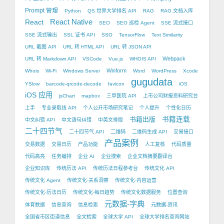
Prompt 管理
Python
QS 世界大学排名 API
RAG
RAG 文档入库
React Native
React
SEO
SEO 巡检 Agent
SSE 流式接口
SSE 流式输出
SSL 证书 API
SSO
TensorFlow
Text Similarity
URL 截图 API
URL 转 HTML API
URL 转 JSON API
Webpack
URL 转 Markdown API
VSCode
Vue.js
WHOIS API
Winform
Whois
Wi-Fi
Windows Server
Word
WordPress
Xcode
gugudata
YSlow
barcode-qrcode-decode
favicon
iOS
iOS 应用
jsChart
mapbox
三甲医院 API
上市公司财报资料研究台
上手
专业录取线 API
个人公开市场研究笔记
个人提升
个性化日历
书籍出版
书籍连载
中文纠错 API
中文语句纠错
中英文排版
二十四节气
二十四节气 API
二维码
二维码生成 API
交易接口
产品案例
交易数据
交易日历
产品功能
人工复核
代码质量
代码高亮
任务编排
企业 AI
企业搜索
企业文档摘要翻译台
企业知识库
传统历法 API
传统历法日程参考台
传统文化 API
传统文化 Agent
传统文化-关系洞察
传统文化-内容运营
传统文化-历法日历
传统文化-每日趋势
传统文化数据服务
位置查询
元数据-字典
体育数据
信息查询
信息检索
元数据-资讯
全国省市区街道信息
全文检索
全球大学 API
全球大学排名查询网站