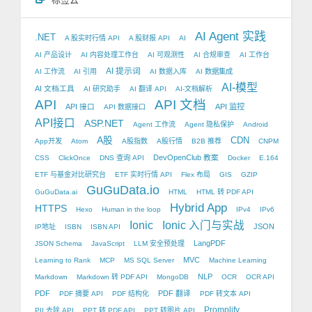
AI Agent 实践
.NET
A 股实时行情 API
A 股财报 API
AI
AI 产品设计
AI 内容处理工作台
AI 可观测性
AI 合规审查
AI 工作台
AI 提示词
AI 工作流
AI 引用
AI 数据入库
AI 数据集成
AI-模型
AI 文档工具
AI 研究助手
AI 翻译 API
AI-文档解析
API
API 文档
API 接口
API 监控
API 数据接口
API接口
ASP.NET
Agent 工作流
Agent 隐私保护
Android
A股
CDN
App开发
Atom
A股指数
A股行情
B2B 推荐
CNPM
DevOpenClub 教案
CSS
ClickOnce
DNS 查询 API
Docker
E.164
ETF 与基金对比研究台
ETF 实时行情 API
Flex 布局
GIS
GZIP
GuGuData.io
GuGuData.ai
HTML
HTML 转 PDF API
Hybrid App
HTTPS
Hexo
Human in the loop
IPv4
IPv6
Ionic
Ionic 入门与实战
JSON
IP地址
ISBN
ISBN API
LangPDF
JSON Schema
JavaScript
LLM 安全预处理
MVC
Learning to Rank
MCP
MS SQL Server
Machine Learning
NLP
Markdown
Markdown 转 PDF API
MongoDB
OCR
OCR API
PDF
PDF 翻译
PDF 摘要 API
PDF 结构化
PDF 转文本 API
Promplify
PII 去除 API
PPT 转 PDF API
PPT 转图片 API