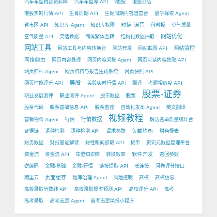
港股
汽车车型内容资料库
汽车车型库 API
港股公告
港股实时行情 API
生肖周期 API
生肖周期内容运营台
留学择校 Agent
短信-语音
省市区 API
知识库 Agent
知识库权限
科创板
空气质量
网站优化
空气质量 API
笑话数据
简体繁体互转
结构化数据抽取
网站工具
网站监控
网站工具与内容转换台
网站开发
网站截图 API
网络爬虫
网页内容处理
网页内容采集 Agent
网页可读内容抽取 API
网页归档 Agent
网页归档与报告生成系统
网页快照 API
美股
网页性能评分 API
美股实时行情 API
翻译
考题相似度 API
股票-证券
职业发展测评
职业测评 Agent
股市数据
股票
股票代码
股票基础信息 API
股票监控
自动化发布 Agent
英文翻译
视频教程
行情数据
营销物料 Agent
行情
触达名单质量统计台
负载均衡
证据链
语种检测
语种检测 API
请求参数
财务报表
财务数据
财报智能解读
财经新闻抓取 API
货币
资讯元数据管理平台
软件开发
资金流
资金流 API
车型知识库
转换效率
返回参数
逆编码
金融-基础
金融-行情
链接提取 API
长连接
问卷评分接口
页面缓存
阿里云
题库治理 Agent
风险控制
高校
高校信息
高校录取分数线 API
高校录取概率预测 API
高校评分 API
高考
高考录取
高考志愿 Agent
高考志愿填报小程序