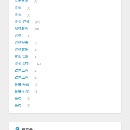
股市数据
1
股票
1
股票
1
股票-证券
49
视频教程
10
财务
1
财务报表
2
财务数据
1
货币汇率
1
资金流排行
1
软件工程
2
软件工程
2
金融-基础
2
金融-行情
1
高考
1
高考
1
标签云