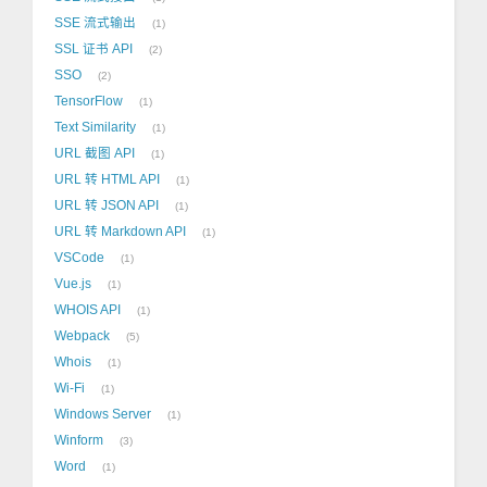
SSE 流式输出
1
SSL 证书 API
2
SSO
2
TensorFlow
1
Text Similarity
1
URL 截图 API
1
URL 转 HTML API
1
URL 转 JSON API
1
URL 转 Markdown API
1
VSCode
1
Vue.js
1
WHOIS API
1
Webpack
5
Whois
1
Wi-Fi
1
Windows Server
1
Winform
3
Word
1