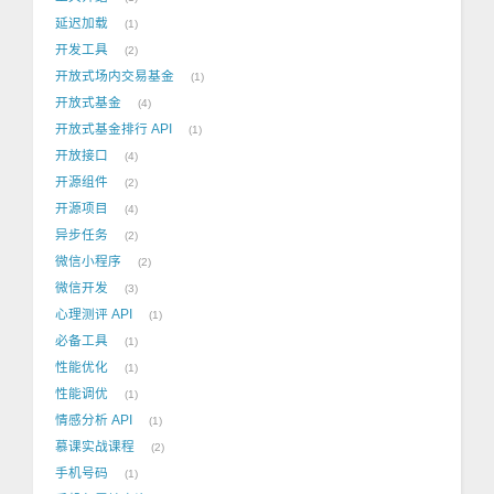
延迟加载
1
开发工具
2
开放式场内交易基金
1
开放式基金
4
开放式基金排行 API
1
开放接口
4
开源组件
2
开源项目
4
异步任务
2
微信小程序
2
微信开发
3
心理测评 API
1
必备工具
1
性能优化
1
性能调优
1
情感分析 API
1
慕课实战课程
2
手机号码
1