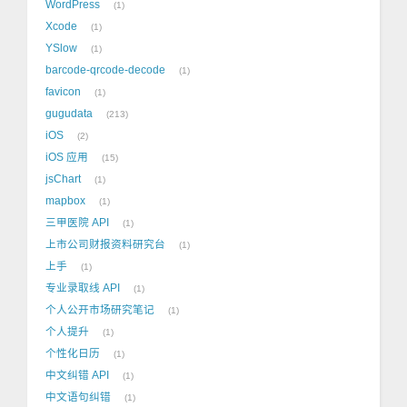
WordPress
1
Xcode
1
YSlow
1
barcode-qrcode-decode
1
favicon
1
gugudata
213
iOS
2
iOS 应用
15
jsChart
1
mapbox
1
三甲医院 API
1
上市公司财报资料研究台
1
上手
1
专业录取线 API
1
个人公开市场研究笔记
1
个人提升
1
个性化日历
1
中文纠错 API
1
中文语句纠错
1