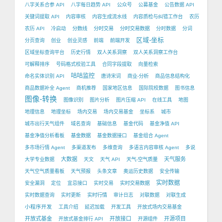
八字关系合参 API
八字每日趋势 API
公众号
公募基金
公告数据 API
关键词提取 API
内容审核
内容生成流水线
内容质检与纠错工作台
农历
农历 API
冷启动
分数线
分时交易
分时交易数据
分时数据
分词
区域-坐标
分页查询
创业
创业灵感
前端
前端开发
区域坐标查询平台
历史行情
双人关系洞察
双人关系洞察工作台
可解释排序
号码格式校验工具
合同字段提取
向量检索
咕咕监控
命名实体识别 API
唐诗宋词
商业-分析
商品信息结构化
商品数据补全 Agent
商机推荐
国家地区信息
国际院校数据
图书信息
图像-转换
图像识别
图片分析
图片压缩 API
在线工具
地图
地理信息
地理坐标
场内交易
场内交易基金
坐标系
城市
城市出行天气组件
域名查询
基础信息
基金代码
基金净值 API
基金净值分析看板
基金数据
基金数据接口
基金组合 Agent
多市场行情 Agent
多渠道发布
多维查询
多语言内容审核 Agent
多说
大数据
天气服务
大学专业数据
天文
天气 API
天气-空气质量
天气空气质量看板
天气预报
头条文章
奥运历史数据
安全传输
实时数据
安全漏洞
定位
宜忌接口
实时交易
实时交易数据
实时数据查询
实时更新
实时行情
审计日志
对联数据
对联生成
小程序开发
工具介绍
延迟加载
开发工具
开放式场内交易基金
开放式基金
开放接口
开源项目
开放式基金排行 API
开源组件