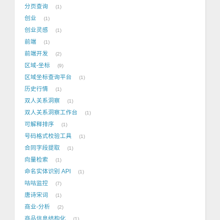
分页查询
1
创业
1
创业灵感
1
前端
1
前端开发
2
区域-坐标
9
区域坐标查询平台
1
历史行情
1
双人关系洞察
1
双人关系洞察工作台
1
可解释排序
1
号码格式校验工具
1
合同字段提取
1
向量检索
1
命名实体识别 API
1
咕咕监控
7
唐诗宋词
1
商业-分析
2
商品信息结构化
1