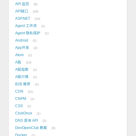
API 监控
5
API接口
18
ASP.NET
14
Agent 工作流
1
Agent 隐私保护
1
Android
2
App开发
2
Atom
1
A股
12
A股指数
1
A股行情
1
B2B 推荐
1
CDN
11
CNPM
1
CSS
1
ClickOnce
1
DNS 查询 API
2
DevOpenClub 教案
3
Docker
1