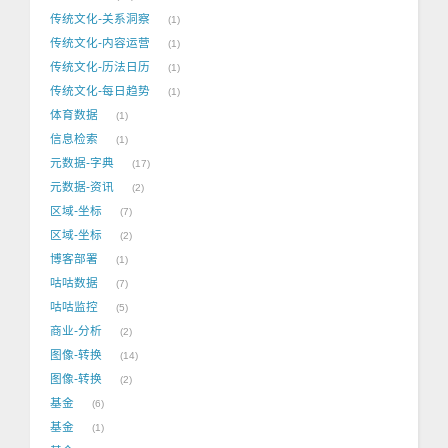
传统文化-关系洞察
1
传统文化-内容运营
1
传统文化-历法日历
1
传统文化-每日趋势
1
体育数据
1
信息检索
1
元数据-字典
17
元数据-资讯
2
区域-坐标
7
区域-坐标
2
博客部署
1
咕咕数据
7
咕咕监控
5
商业-分析
2
图像-转换
14
图像-转换
2
基金
6
基金
1