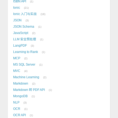
ISBN API
1
Ionic
21
Ionic 入门与实战
18
JSON
3
JSON Schema
1
JavaScript
2
LLM 安全预处理
1
LangPDF
3
Learning to Rank
1
MCP
2
MS SQL Server
1
MVC
4
Machine Learning
2
Markdown
2
Markdown 转 PDF API
1
MongoDB
1
NLP
3
OCR
1
OCR API
1