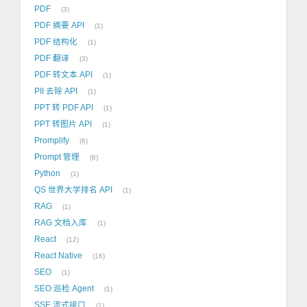
PDF
3
PDF 摘要 API
1
PDF 结构化
1
PDF 翻译
3
PDF 转文本 API
1
PII 去除 API
1
PPT 转 PDF API
1
PPT 转图片 API
1
Promplify
6
Prompt 管理
6
Python
1
QS 世界大学排名 API
1
RAG
1
RAG 文档入库
1
React
12
React Native
16
SEO
1
SEO 巡检 Agent
1
SSE 流式接口
1