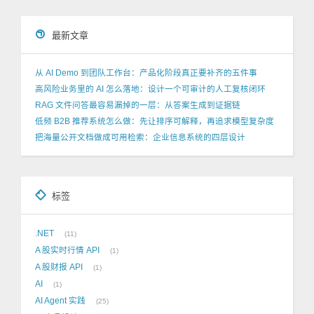
最新文章
从 AI Demo 到团队工作台：产品化阶段真正要补齐的五件事
高风险业务里的 AI 怎么落地：设计一个可审计的人工复核闭环
RAG 文件问答最容易漏掉的一层：从答案生成到证据链
低频 B2B 推荐系统怎么做：先让排序可解释，再追求模型复杂度
把海量公开文档做成可用检索：企业信息系统的四层设计
标签
.NET
11
A 股实时行情 API
1
A 股财报 API
1
AI
1
AI Agent 实践
25