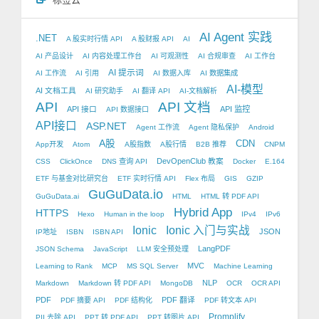
AI Agent 实践
.NET
A 股实时行情 API
A 股财报 API
AI
AI 产品设计
AI 内容处理工作台
AI 可观测性
AI 合规审查
AI 工作台
AI 提示词
AI 工作流
AI 引用
AI 数据入库
AI 数据集成
AI-模型
AI 文档工具
AI 研究助手
AI 翻译 API
AI-文档解析
API
API 文档
API 接口
API 监控
API 数据接口
API接口
ASP.NET
Agent 工作流
Agent 隐私保护
Android
A股
CDN
App开发
Atom
A股指数
A股行情
B2B 推荐
CNPM
DevOpenClub 教案
CSS
ClickOnce
DNS 查询 API
Docker
E.164
ETF 与基金对比研究台
ETF 实时行情 API
Flex 布局
GIS
GZIP
GuGuData.io
GuGuData.ai
HTML
HTML 转 PDF API
Hybrid App
HTTPS
Hexo
Human in the loop
IPv4
IPv6
Ionic
Ionic 入门与实战
JSON
IP地址
ISBN
ISBN API
LangPDF
JSON Schema
JavaScript
LLM 安全预处理
MVC
Learning to Rank
MCP
MS SQL Server
Machine Learning
NLP
Markdown
Markdown 转 PDF API
MongoDB
OCR
OCR API
PDF
PDF 翻译
PDF 摘要 API
PDF 结构化
PDF 转文本 API
Promplify
PII 去除 API
PPT 转 PDF API
PPT 转图片 API