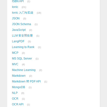
ISBN API
1
Ionic
21
Ionic 入门与实战
18
JSON
3
JSON Schema
1
JavaScript
2
LLM 安全预处理
1
LangPDF
3
Learning to Rank
1
MCP
2
MS SQL Server
1
MVC
4
Machine Learning
2
Markdown
2
Markdown 转 PDF API
1
MongoDB
1
NLP
3
OCR
1
OCR API
1