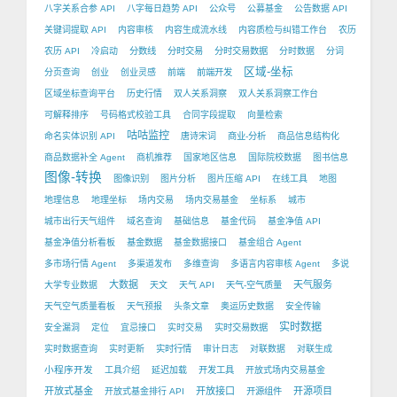
八字关系合参 API
八字每日趋势 API
公众号
公募基金
公告数据 API
关键词提取 API
内容审核
内容生成流水线
内容质检与纠错工作台
农历
农历 API
冷启动
分数线
分时交易
分时交易数据
分时数据
分词
区域-坐标
分页查询
创业
创业灵感
前端
前端开发
区域坐标查询平台
历史行情
双人关系洞察
双人关系洞察工作台
可解释排序
号码格式校验工具
合同字段提取
向量检索
咕咕监控
命名实体识别 API
唐诗宋词
商业-分析
商品信息结构化
商品数据补全 Agent
商机推荐
国家地区信息
国际院校数据
图书信息
图像-转换
图像识别
图片分析
图片压缩 API
在线工具
地图
地理信息
地理坐标
场内交易
场内交易基金
坐标系
城市
城市出行天气组件
域名查询
基础信息
基金代码
基金净值 API
基金净值分析看板
基金数据
基金数据接口
基金组合 Agent
多市场行情 Agent
多渠道发布
多维查询
多语言内容审核 Agent
多说
大数据
天气服务
大学专业数据
天文
天气 API
天气-空气质量
天气空气质量看板
天气预报
头条文章
奥运历史数据
安全传输
实时数据
安全漏洞
定位
宜忌接口
实时交易
实时交易数据
实时数据查询
实时更新
实时行情
审计日志
对联数据
对联生成
小程序开发
工具介绍
延迟加载
开发工具
开放式场内交易基金
开放式基金
开放接口
开源项目
开放式基金排行 API
开源组件