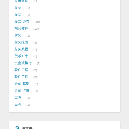
股市数据
1
股票
1
股票
1
股票-证券
49
视频教程
10
财务
1
财务报表
2
财务数据
1
货币汇率
1
资金流排行
1
软件工程
2
软件工程
2
金融-基础
2
金融-行情
1
高考
1
高考
1
标签云