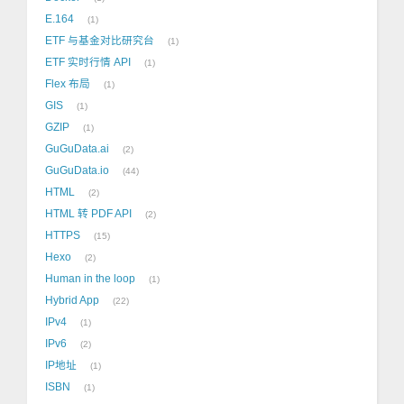
E.164
1
ETF 与基金对比研究台
1
ETF 实时行情 API
1
Flex 布局
1
GIS
1
GZIP
1
GuGuData.ai
2
GuGuData.io
44
HTML
2
HTML 转 PDF API
2
HTTPS
15
Hexo
2
Human in the loop
1
Hybrid App
22
IPv4
1
IPv6
2
IP地址
1
ISBN
1