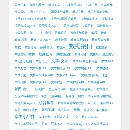
微信开发
异步任务
微信小程序
心理测评 API
必备工具
性能优化
性能调优
情感分析 API
慕课实战课程
手机号码
手机归属地查询
批量 PDF/OCR 归档系统
批量物料码生成系统
技术博客头条
抓取链接
投研分析 Agent
投研简报 Agent
招投标数据
指数历史
指数型基金
指数数据
接口
接口测试
推荐系统
搜索系统设计
教程
教育
教育-高考
教育咨询 Agent
教育数据
教育数据接口
教育题库去重
数据接口
数据
数据商店
数据分析
数据库
数据更新
数据查询
数据更新与维护
数据规范化
文件问答
文化娱乐-星座内容
文字-文本
文化娱乐应用
文化日历
文本 NLP 分析平台
文本-NLP
文本处理
文本摘要 API
文本相似度 API
文本纠错 API
文本脱敏
文本识别
文档字段抽取 API
文档解析 Agent
文档识别转换工作台
文档转换
文档转换 API
文章封面
文章抽取 API
文章摘要 API
新闻-资讯
日历组件
星座周期 API
星座周期内容中心
智能提取
智能文档字段抽取工作台
智能纠正
服务器
期权
期权实时行情数据
机器学习
本地服务 Agent
机构网点区域管理台
条形码
条形码 API
条码工具
架构
条码二维码工具台
极光推送
格式化
格式化输出
桌面小组件
模板引擎
正则表达式
正文
每日内容 API
每日节奏洞察日历
汇率
汇率 API
汽车内容 Agent
汽车舆情分析