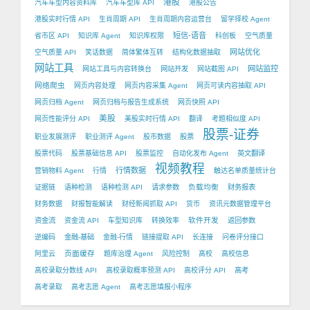
港股
汽车车型内容资料库
汽车车型库 API
港股公告
港股实时行情 API
生肖周期 API
生肖周期内容运营台
留学择校 Agent
短信-语音
省市区 API
知识库 Agent
知识库权限
科创板
空气质量
网站优化
空气质量 API
笑话数据
简体繁体互转
结构化数据抽取
网站工具
网站监控
网站工具与内容转换台
网站开发
网站截图 API
网络爬虫
网页内容处理
网页内容采集 Agent
网页可读内容抽取 API
网页归档 Agent
网页归档与报告生成系统
网页快照 API
美股
网页性能评分 API
美股实时行情 API
翻译
考题相似度 API
股票-证券
职业发展测评
职业测评 Agent
股市数据
股票
股票代码
股票基础信息 API
股票监控
自动化发布 Agent
英文翻译
视频教程
行情数据
营销物料 Agent
行情
触达名单质量统计台
负载均衡
证据链
语种检测
语种检测 API
请求参数
财务报表
财务数据
财报智能解读
财经新闻抓取 API
货币
资讯元数据管理平台
软件开发
资金流
资金流 API
车型知识库
转换效率
返回参数
逆编码
金融-基础
金融-行情
链接提取 API
长连接
问卷评分接口
页面缓存
阿里云
题库治理 Agent
风险控制
高校
高校信息
高校录取分数线 API
高校录取概率预测 API
高校评分 API
高考
高考录取
高考志愿 Agent
高考志愿填报小程序