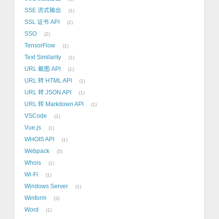
SSE 流式输出
1
SSL 证书 API
2
SSO
2
TensorFlow
1
Text Similarity
1
URL 截图 API
1
URL 转 HTML API
1
URL 转 JSON API
1
URL 转 Markdown API
1
VSCode
1
Vue.js
1
WHOIS API
1
Webpack
5
Whois
1
Wi-Fi
1
Windows Server
1
Winform
3
Word
1