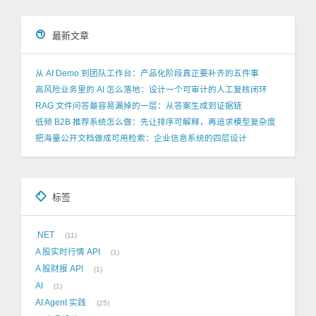
最新文章
从 AI Demo 到团队工作台：产品化阶段真正要补齐的五件事
高风险业务里的 AI 怎么落地：设计一个可审计的人工复核闭环
RAG 文件问答最容易漏掉的一层：从答案生成到证据链
低频 B2B 推荐系统怎么做：先让排序可解释，再追求模型复杂度
把海量公开文档做成可用检索：企业信息系统的四层设计
标签
.NET
11
A 股实时行情 API
1
A 股财报 API
1
AI
1
AI Agent 实践
25