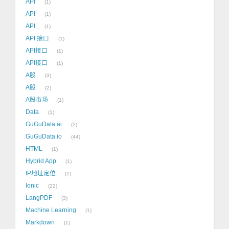
API
1
API
1
API
1
API 接口
1
API接口
1
API接口
1
A股
3
A股
2
A股市场
1
Data
1
GuGuData.ai
2
GuGuData.io
44
HTML
1
Hybrid App
1
IP地址定位
1
Ionic
22
LangPDF
3
Machine Learning
1
Markdown
1