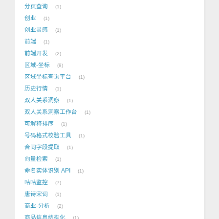
分页查询
1
创业
1
创业灵感
1
前端
1
前端开发
2
区域-坐标
9
区域坐标查询平台
1
历史行情
1
双人关系洞察
1
双人关系洞察工作台
1
可解释排序
1
号码格式校验工具
1
合同字段提取
1
向量检索
1
命名实体识别 API
1
咕咕监控
7
唐诗宋词
1
商业-分析
2
商品信息结构化
1