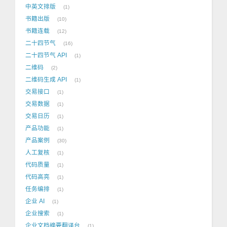
中英文排版
1
书籍出版
10
书籍连载
12
二十四节气
16
二十四节气 API
1
二维码
2
二维码生成 API
1
交易接口
1
交易数据
1
交易日历
1
产品功能
1
产品案例
30
人工复核
1
代码质量
1
代码高亮
1
任务编排
1
企业 AI
1
企业搜索
1
企业文档摘要翻译台
1