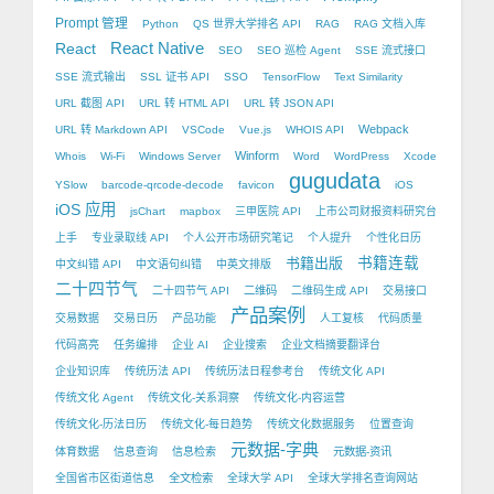
Prompt 管理
Python
QS 世界大学排名 API
RAG
RAG 文档入库
React Native
React
SEO
SEO 巡检 Agent
SSE 流式接口
SSE 流式输出
SSL 证书 API
SSO
TensorFlow
Text Similarity
URL 截图 API
URL 转 HTML API
URL 转 JSON API
Webpack
URL 转 Markdown API
VSCode
Vue.js
WHOIS API
Winform
Whois
Wi-Fi
Windows Server
Word
WordPress
Xcode
gugudata
YSlow
barcode-qrcode-decode
favicon
iOS
iOS 应用
jsChart
mapbox
三甲医院 API
上市公司财报资料研究台
上手
专业录取线 API
个人公开市场研究笔记
个人提升
个性化日历
书籍出版
书籍连载
中文纠错 API
中文语句纠错
中英文排版
二十四节气
二十四节气 API
二维码
二维码生成 API
交易接口
产品案例
交易数据
交易日历
产品功能
人工复核
代码质量
代码高亮
任务编排
企业 AI
企业搜索
企业文档摘要翻译台
企业知识库
传统历法 API
传统历法日程参考台
传统文化 API
传统文化 Agent
传统文化-关系洞察
传统文化-内容运营
传统文化-历法日历
传统文化-每日趋势
传统文化数据服务
位置查询
元数据-字典
体育数据
信息查询
信息检索
元数据-资讯
全国省市区街道信息
全文检索
全球大学 API
全球大学排名查询网站