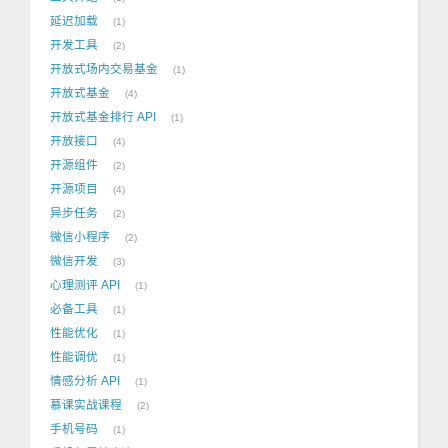
延迟加载
1
开发工具
2
开放式场内交易基金
1
开放式基金
4
开放式基金排行 API
1
开放接口
4
开源组件
2
开源项目
4
异步任务
2
微信小程序
2
微信开发
3
心理测评 API
1
必备工具
1
性能优化
1
性能调优
1
情感分析 API
1
慕课实战课程
2
手机号码
1