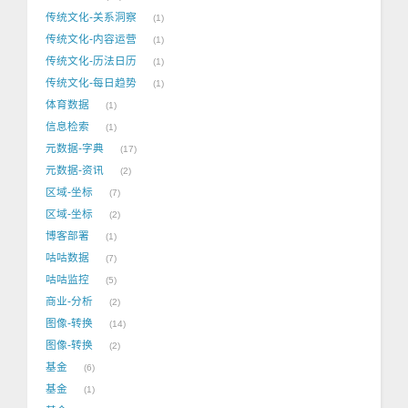
传统文化-关系洞察
1
传统文化-内容运营
1
传统文化-历法日历
1
传统文化-每日趋势
1
体育数据
1
信息检索
1
元数据-字典
17
元数据-资讯
2
区域-坐标
7
区域-坐标
2
博客部署
1
咕咕数据
7
咕咕监控
5
商业-分析
2
图像-转换
14
图像-转换
2
基金
6
基金
1