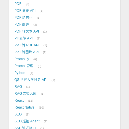
PDF
3
PDF 摘要 API
1
PDF 结构化
1
PDF 翻译
3
PDF 转文本 API
1
PII 去除 API
1
PPT 转 PDF API
1
PPT 转图片 API
1
Promplify
6
Prompt 管理
6
Python
1
QS 世界大学排名 API
1
RAG
1
RAG 文档入库
1
React
12
React Native
16
SEO
1
SEO 巡检 Agent
1
SSE 流式接口
1