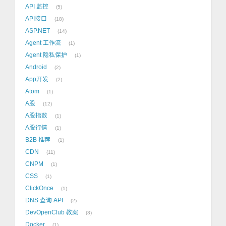
API 监控
5
API接口
18
ASP.NET
14
Agent 工作流
1
Agent 隐私保护
1
Android
2
App开发
2
Atom
1
A股
12
A股指数
1
A股行情
1
B2B 推荐
1
CDN
11
CNPM
1
CSS
1
ClickOnce
1
DNS 查询 API
2
DevOpenClub 教案
3
Docker
1