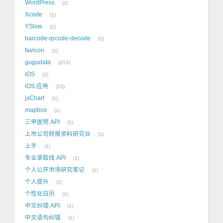
WordPress
1
Xcode
1
YSlow
1
barcode-qrcode-decode
1
favicon
1
gugudata
213
iOS
2
iOS 应用
15
jsChart
1
mapbox
1
三甲医院 API
1
上市公司财报资料研究台
1
上手
1
专业录取线 API
1
个人公开市场研究笔记
1
个人提升
1
个性化日历
1
中文纠错 API
1
中文语句纠错
1