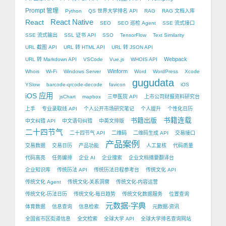
Prompt 管理
Python
QS 世界大学排名 API
RAG
RAG 文档入库
React Native
React
SEO
SEO 巡检 Agent
SSE 流式接口
SSE 流式输出
SSL 证书 API
SSO
TensorFlow
Text Similarity
URL 截图 API
URL 转 HTML API
URL 转 JSON API
Webpack
URL 转 Markdown API
VSCode
Vue.js
WHOIS API
Winform
Whois
Wi-Fi
Windows Server
Word
WordPress
Xcode
gugudata
YSlow
barcode-qrcode-decode
favicon
iOS
iOS 应用
jsChart
mapbox
三甲医院 API
上市公司财报资料研究台
上手
专业录取线 API
个人公开市场研究笔记
个人提升
个性化日历
书籍出版
书籍连载
中文纠错 API
中文语句纠错
中英文排版
二十四节气
二十四节气 API
二维码
二维码生成 API
交易接口
产品案例
交易数据
交易日历
产品功能
人工复核
代码质量
代码高亮
任务编排
企业 AI
企业搜索
企业文档摘要翻译台
企业知识库
传统历法 API
传统历法日程参考台
传统文化 API
传统文化 Agent
传统文化-关系洞察
传统文化-内容运营
传统文化-历法日历
传统文化-每日趋势
传统文化数据服务
位置查询
元数据-字典
体育数据
信息查询
信息检索
元数据-资讯
全国省市区街道信息
全文检索
全球大学 API
全球大学排名查询网站