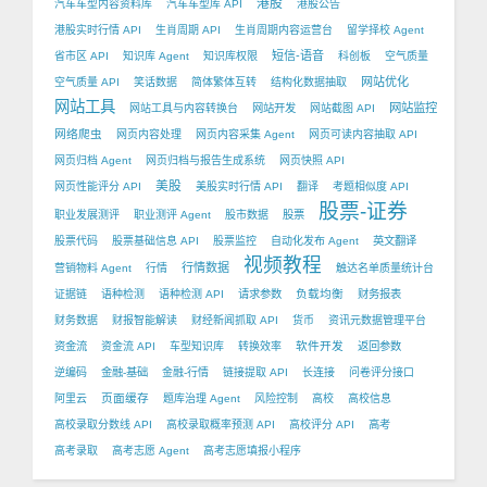
港股
汽车车型内容资料库
汽车车型库 API
港股公告
港股实时行情 API
生肖周期 API
生肖周期内容运营台
留学择校 Agent
短信-语音
省市区 API
知识库 Agent
知识库权限
科创板
空气质量
网站优化
空气质量 API
笑话数据
简体繁体互转
结构化数据抽取
网站工具
网站监控
网站工具与内容转换台
网站开发
网站截图 API
网络爬虫
网页内容处理
网页内容采集 Agent
网页可读内容抽取 API
网页归档 Agent
网页归档与报告生成系统
网页快照 API
美股
网页性能评分 API
美股实时行情 API
翻译
考题相似度 API
股票-证券
职业发展测评
职业测评 Agent
股市数据
股票
股票代码
股票基础信息 API
股票监控
自动化发布 Agent
英文翻译
视频教程
行情数据
营销物料 Agent
行情
触达名单质量统计台
负载均衡
证据链
语种检测
语种检测 API
请求参数
财务报表
财务数据
财报智能解读
财经新闻抓取 API
货币
资讯元数据管理平台
软件开发
资金流
资金流 API
车型知识库
转换效率
返回参数
逆编码
金融-基础
金融-行情
链接提取 API
长连接
问卷评分接口
页面缓存
阿里云
题库治理 Agent
风险控制
高校
高校信息
高校录取分数线 API
高校录取概率预测 API
高校评分 API
高考
高考录取
高考志愿 Agent
高考志愿填报小程序