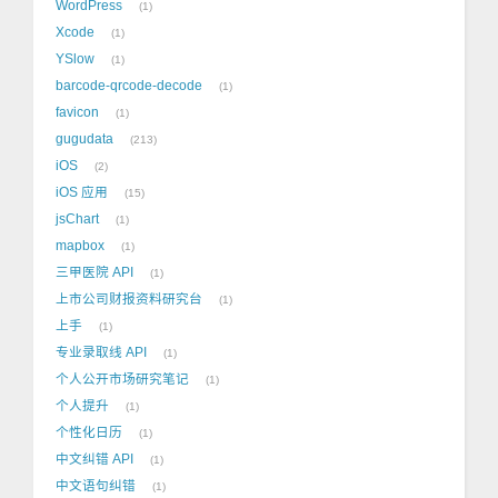
WordPress
1
Xcode
1
YSlow
1
barcode-qrcode-decode
1
favicon
1
gugudata
213
iOS
2
iOS 应用
15
jsChart
1
mapbox
1
三甲医院 API
1
上市公司财报资料研究台
1
上手
1
专业录取线 API
1
个人公开市场研究笔记
1
个人提升
1
个性化日历
1
中文纠错 API
1
中文语句纠错
1