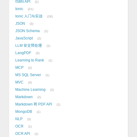
ISBN API
1
Ionic
21
Ionic 入门与实战
18
JSON
3
JSON Schema
1
JavaScript
2
LLM 安全预处理
1
LangPDF
3
Learning to Rank
1
MCP
2
MS SQL Server
1
MVC
4
Machine Learning
2
Markdown
2
Markdown 转 PDF API
1
MongoDB
1
NLP
3
OCR
1
OCR API
1