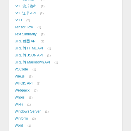
SSE 流式输出
1
SSL 证书 API
2
SSO
2
TensorFlow
1
Text Similarity
1
URL 截图 API
1
URL 转 HTML API
1
URL 转 JSON API
1
URL 转 Markdown API
1
VSCode
1
Vue.js
1
WHOIS API
1
Webpack
5
Whois
1
Wi-Fi
1
Windows Server
1
Winform
3
Word
1