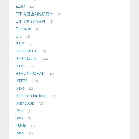
E.164
1
ETF 与基金对比研究台
1
ETF 实时行情 API
1
Flex 布局
1
GIS
1
GZIP
1
GuGuData.ai
2
GuGuData.io
44
HTML
2
HTML 转 PDF API
2
HTTPS
15
Hexo
2
Human in the loop
1
Hybrid App
22
IPv4
1
IPv6
2
IP地址
1
ISBN
1