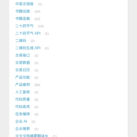
中英文排版
1
书籍出版
10
书籍连载
12
二十四节气
16
二十四节气 API
1
二维码
2
二维码生成 API
1
交易接口
1
交易数据
1
交易日历
1
产品功能
1
产品案例
30
人工复核
1
代码质量
1
代码高亮
1
任务编排
1
企业 AI
1
企业搜索
1
企业文档摘要翻译台
1