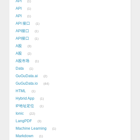
API
1
API
1
API
1
API 接口
1
API接口
1
API接口
1
A股
3
A股
2
A股市场
1
Data
1
GuGuData.ai
2
GuGuData.io
44
HTML
1
Hybrid App
1
IP地址定位
1
Ionic
22
LangPDF
3
Machine Learning
1
Markdown
1