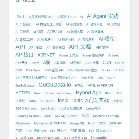
AI Agent 实践
.NET
A 股实时行情 API
A 股财报 API
AI
AI 产品设计
AI 内容处理工作台
AI 可观测性
AI 合规审查
AI 工作台
AI 提示词
AI 工作流
AI 引用
AI 数据入库
AI 数据集成
AI-模型
AI 文档工具
AI 研究助手
AI 翻译 API
AI-文档解析
API
API 文档
API 接口
API 监控
API 数据接口
API接口
ASP.NET
Agent 工作流
Agent 隐私保护
Android
A股
CDN
App开发
Atom
A股指数
A股行情
B2B 推荐
CNPM
DevOpenClub 教案
CSS
ClickOnce
DNS 查询 API
Docker
E.164
ETF 与基金对比研究台
ETF 实时行情 API
Flex 布局
GIS
GZIP
GuGuData.io
GuGuData.ai
HTML
HTML 转 PDF API
Hybrid App
HTTPS
Hexo
Human in the loop
IPv4
IPv6
Ionic
Ionic 入门与实战
JSON
IP地址
ISBN
ISBN API
LangPDF
JSON Schema
JavaScript
LLM 安全预处理
MVC
Learning to Rank
MCP
MS SQL Server
Machine Learning
NLP
Markdown
Markdown 转 PDF API
MongoDB
OCR
OCR API
PDF
PDF 翻译
PDF 摘要 API
PDF 结构化
PDF 转文本 API
Promplify
PII 去除 API
PPT 转 PDF API
PPT 转图片 API