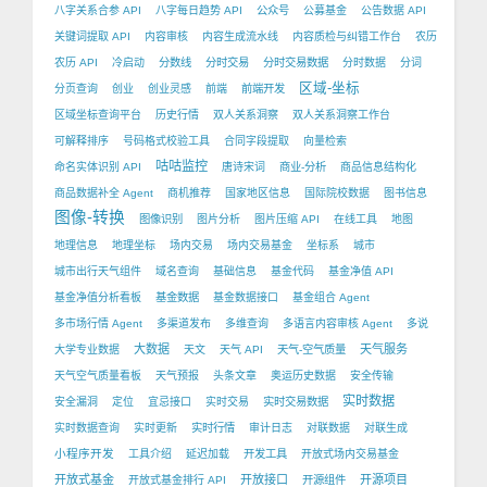
八字关系合参 API
八字每日趋势 API
公众号
公募基金
公告数据 API
关键词提取 API
内容审核
内容生成流水线
内容质检与纠错工作台
农历
农历 API
冷启动
分数线
分时交易
分时交易数据
分时数据
分词
区域-坐标
分页查询
创业
创业灵感
前端
前端开发
区域坐标查询平台
历史行情
双人关系洞察
双人关系洞察工作台
可解释排序
号码格式校验工具
合同字段提取
向量检索
咕咕监控
命名实体识别 API
唐诗宋词
商业-分析
商品信息结构化
商品数据补全 Agent
商机推荐
国家地区信息
国际院校数据
图书信息
图像-转换
图像识别
图片分析
图片压缩 API
在线工具
地图
地理信息
地理坐标
场内交易
场内交易基金
坐标系
城市
城市出行天气组件
域名查询
基础信息
基金代码
基金净值 API
基金净值分析看板
基金数据
基金数据接口
基金组合 Agent
多市场行情 Agent
多渠道发布
多维查询
多语言内容审核 Agent
多说
大数据
天气服务
大学专业数据
天文
天气 API
天气-空气质量
天气空气质量看板
天气预报
头条文章
奥运历史数据
安全传输
实时数据
安全漏洞
定位
宜忌接口
实时交易
实时交易数据
实时数据查询
实时更新
实时行情
审计日志
对联数据
对联生成
小程序开发
工具介绍
延迟加载
开发工具
开放式场内交易基金
开放式基金
开放接口
开源项目
开放式基金排行 API
开源组件