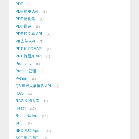
PDF
3
PDF 摘要 API
1
PDF 结构化
1
PDF 翻译
3
PDF 转文本 API
1
PII 去除 API
1
PPT 转 PDF API
1
PPT 转图片 API
1
Promplify
6
Prompt 管理
6
Python
1
QS 世界大学排名 API
1
RAG
1
RAG 文档入库
1
React
12
React Native
16
SEO
1
SEO 巡检 Agent
1
SSE 流式接口
1