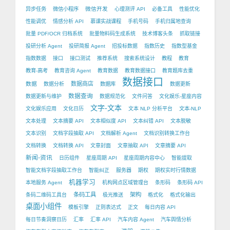
微信开发
异步任务
微信小程序
心理测评 API
必备工具
性能优化
性能调优
情感分析 API
慕课实战课程
手机号码
手机归属地查询
批量 PDF/OCR 归档系统
批量物料码生成系统
技术博客头条
抓取链接
投研分析 Agent
投研简报 Agent
招投标数据
指数历史
指数型基金
指数数据
接口
接口测试
推荐系统
搜索系统设计
教程
教育
教育-高考
教育咨询 Agent
教育数据
教育数据接口
教育题库去重
数据接口
数据
数据商店
数据分析
数据库
数据更新
数据查询
数据更新与维护
数据规范化
文件问答
文化娱乐-星座内容
文字-文本
文化娱乐应用
文化日历
文本 NLP 分析平台
文本-NLP
文本处理
文本摘要 API
文本相似度 API
文本纠错 API
文本脱敏
文本识别
文档字段抽取 API
文档解析 Agent
文档识别转换工作台
文档转换
文档转换 API
文章封面
文章抽取 API
文章摘要 API
新闻-资讯
日历组件
星座周期 API
星座周期内容中心
智能提取
智能文档字段抽取工作台
智能纠正
服务器
期权
期权实时行情数据
机器学习
本地服务 Agent
机构网点区域管理台
条形码
条形码 API
条码工具
架构
条码二维码工具台
极光推送
格式化
格式化输出
桌面小组件
模板引擎
正则表达式
正文
每日内容 API
每日节奏洞察日历
汇率
汇率 API
汽车内容 Agent
汽车舆情分析