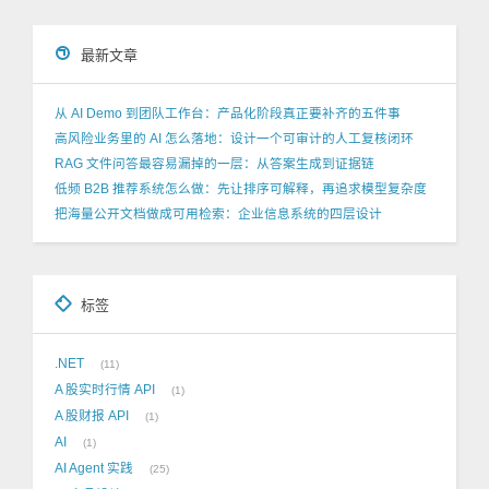
最新文章
从 AI Demo 到团队工作台：产品化阶段真正要补齐的五件事
高风险业务里的 AI 怎么落地：设计一个可审计的人工复核闭环
RAG 文件问答最容易漏掉的一层：从答案生成到证据链
低频 B2B 推荐系统怎么做：先让排序可解释，再追求模型复杂度
把海量公开文档做成可用检索：企业信息系统的四层设计
标签
.NET
11
A 股实时行情 API
1
A 股财报 API
1
AI
1
AI Agent 实践
25