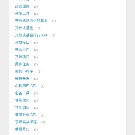
延迟加载
1
开发工具
2
开放式场内交易基金
1
开放式基金
4
开放式基金排行 API
1
开放接口
4
开源组件
2
开源项目
4
异步任务
2
微信小程序
2
微信开发
3
心理测评 API
1
必备工具
1
性能优化
1
性能调优
1
情感分析 API
1
慕课实战课程
2
手机号码
1