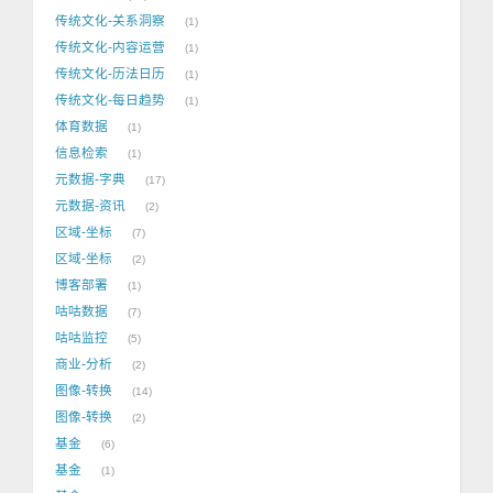
传统文化-关系洞察
1
传统文化-内容运营
1
传统文化-历法日历
1
传统文化-每日趋势
1
体育数据
1
信息检索
1
元数据-字典
17
元数据-资讯
2
区域-坐标
7
区域-坐标
2
博客部署
1
咕咕数据
7
咕咕监控
5
商业-分析
2
图像-转换
14
图像-转换
2
基金
6
基金
1