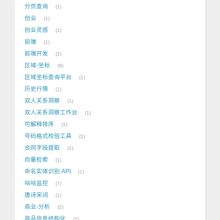
分页查询
1
创业
1
创业灵感
1
前端
1
前端开发
2
区域-坐标
9
区域坐标查询平台
1
历史行情
1
双人关系洞察
1
双人关系洞察工作台
1
可解释排序
1
号码格式校验工具
1
合同字段提取
1
向量检索
1
命名实体识别 API
1
咕咕监控
7
唐诗宋词
1
商业-分析
2
商品信息结构化
1