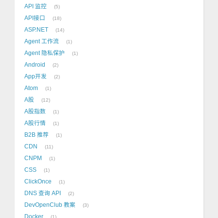
API 监控
5
API接口
18
ASP.NET
14
Agent 工作流
1
Agent 隐私保护
1
Android
2
App开发
2
Atom
1
A股
12
A股指数
1
A股行情
1
B2B 推荐
1
CDN
11
CNPM
1
CSS
1
ClickOnce
1
DNS 查询 API
2
DevOpenClub 教案
3
Docker
1