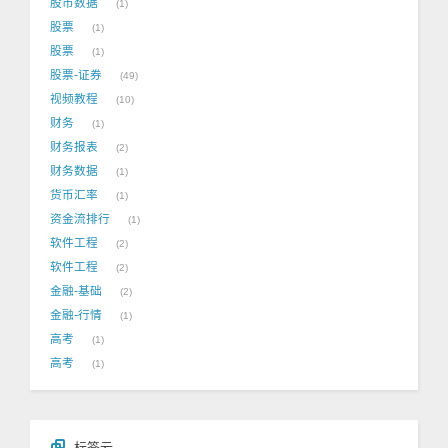
股市数据
1
股票
1
股票
1
股票-证券
49
视频教程
10
财务
1
财务报表
2
财务数据
1
货币汇率
1
资金流排行
1
软件工程
2
软件工程
2
金融-基础
2
金融-行情
1
高考
1
高考
1
标签云