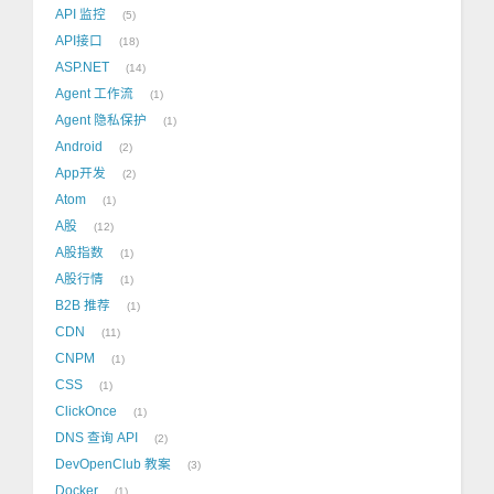
API 监控
5
API接口
18
ASP.NET
14
Agent 工作流
1
Agent 隐私保护
1
Android
2
App开发
2
Atom
1
A股
12
A股指数
1
A股行情
1
B2B 推荐
1
CDN
11
CNPM
1
CSS
1
ClickOnce
1
DNS 查询 API
2
DevOpenClub 教案
3
Docker
1