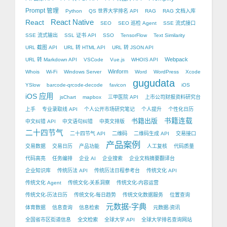
Prompt 管理
Python
QS 世界大学排名 API
RAG
RAG 文档入库
React Native
React
SEO
SEO 巡检 Agent
SSE 流式接口
SSE 流式输出
SSL 证书 API
SSO
TensorFlow
Text Similarity
URL 截图 API
URL 转 HTML API
URL 转 JSON API
Webpack
URL 转 Markdown API
VSCode
Vue.js
WHOIS API
Winform
Whois
Wi-Fi
Windows Server
Word
WordPress
Xcode
gugudata
YSlow
barcode-qrcode-decode
favicon
iOS
iOS 应用
jsChart
mapbox
三甲医院 API
上市公司财报资料研究台
上手
专业录取线 API
个人公开市场研究笔记
个人提升
个性化日历
书籍出版
书籍连载
中文纠错 API
中文语句纠错
中英文排版
二十四节气
二十四节气 API
二维码
二维码生成 API
交易接口
产品案例
交易数据
交易日历
产品功能
人工复核
代码质量
代码高亮
任务编排
企业 AI
企业搜索
企业文档摘要翻译台
企业知识库
传统历法 API
传统历法日程参考台
传统文化 API
传统文化 Agent
传统文化-关系洞察
传统文化-内容运营
传统文化-历法日历
传统文化-每日趋势
传统文化数据服务
位置查询
元数据-字典
体育数据
信息查询
信息检索
元数据-资讯
全国省市区街道信息
全文检索
全球大学 API
全球大学排名查询网站