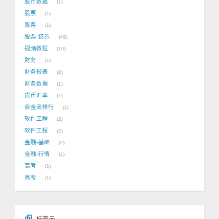
股市数据
1
股票
1
股票
1
股票-证券
49
视频教程
10
财务
1
财务报表
2
财务数据
1
货币汇率
1
资金流排行
1
软件工程
2
软件工程
2
金融-基础
2
金融-行情
1
高考
1
高考
1
标签云