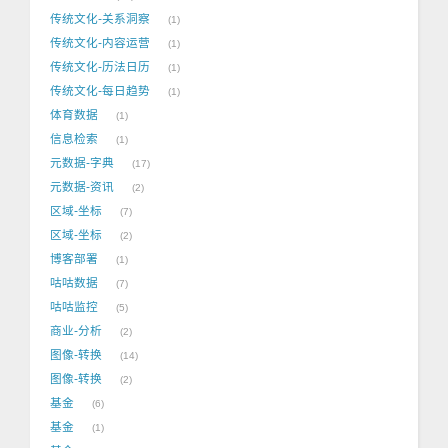
传统文化-关系洞察
1
传统文化-内容运营
1
传统文化-历法日历
1
传统文化-每日趋势
1
体育数据
1
信息检索
1
元数据-字典
17
元数据-资讯
2
区域-坐标
7
区域-坐标
2
博客部署
1
咕咕数据
7
咕咕监控
5
商业-分析
2
图像-转换
14
图像-转换
2
基金
6
基金
1