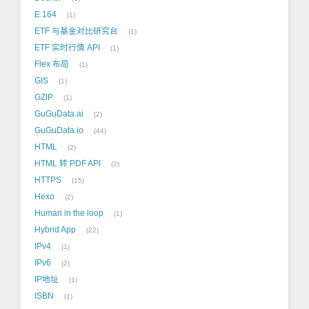
E.164
1
ETF 与基金对比研究台
1
ETF 实时行情 API
1
Flex 布局
1
GIS
1
GZIP
1
GuGuData.ai
2
GuGuData.io
44
HTML
2
HTML 转 PDF API
2
HTTPS
15
Hexo
2
Human in the loop
1
Hybrid App
22
IPv4
1
IPv6
2
IP地址
1
ISBN
1