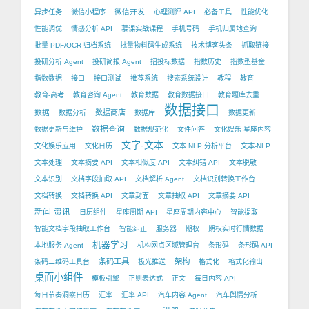
微信开发
异步任务
微信小程序
心理测评 API
必备工具
性能优化
性能调优
情感分析 API
慕课实战课程
手机号码
手机归属地查询
批量 PDF/OCR 归档系统
批量物料码生成系统
技术博客头条
抓取链接
投研分析 Agent
投研简报 Agent
招投标数据
指数历史
指数型基金
指数数据
接口
接口测试
推荐系统
搜索系统设计
教程
教育
教育-高考
教育咨询 Agent
教育数据
教育数据接口
教育题库去重
数据接口
数据
数据商店
数据分析
数据库
数据更新
数据查询
数据更新与维护
数据规范化
文件问答
文化娱乐-星座内容
文字-文本
文化娱乐应用
文化日历
文本 NLP 分析平台
文本-NLP
文本处理
文本摘要 API
文本相似度 API
文本纠错 API
文本脱敏
文本识别
文档字段抽取 API
文档解析 Agent
文档识别转换工作台
文档转换
文档转换 API
文章封面
文章抽取 API
文章摘要 API
新闻-资讯
日历组件
星座周期 API
星座周期内容中心
智能提取
智能文档字段抽取工作台
智能纠正
服务器
期权
期权实时行情数据
机器学习
本地服务 Agent
机构网点区域管理台
条形码
条形码 API
条码工具
架构
条码二维码工具台
极光推送
格式化
格式化输出
桌面小组件
模板引擎
正则表达式
正文
每日内容 API
每日节奏洞察日历
汇率
汇率 API
汽车内容 Agent
汽车舆情分析