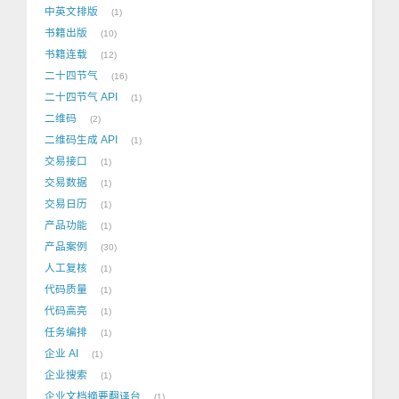
中英文排版
1
书籍出版
10
书籍连载
12
二十四节气
16
二十四节气 API
1
二维码
2
二维码生成 API
1
交易接口
1
交易数据
1
交易日历
1
产品功能
1
产品案例
30
人工复核
1
代码质量
1
代码高亮
1
任务编排
1
企业 AI
1
企业搜索
1
企业文档摘要翻译台
1