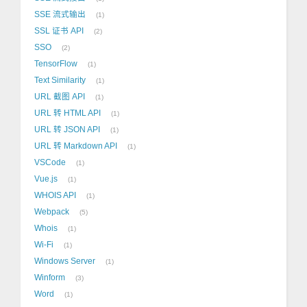
SSE 流式输出
1
SSL 证书 API
2
SSO
2
TensorFlow
1
Text Similarity
1
URL 截图 API
1
URL 转 HTML API
1
URL 转 JSON API
1
URL 转 Markdown API
1
VSCode
1
Vue.js
1
WHOIS API
1
Webpack
5
Whois
1
Wi-Fi
1
Windows Server
1
Winform
3
Word
1