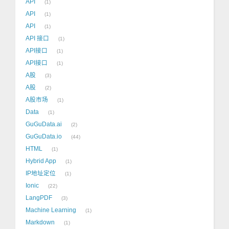
API
1
API
1
API
1
API 接口
1
API接口
1
API接口
1
A股
3
A股
2
A股市场
1
Data
1
GuGuData.ai
2
GuGuData.io
44
HTML
1
Hybrid App
1
IP地址定位
1
Ionic
22
LangPDF
3
Machine Learning
1
Markdown
1