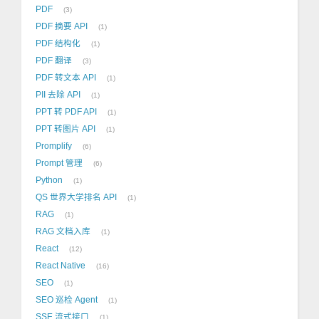
PDF
3
PDF 摘要 API
1
PDF 结构化
1
PDF 翻译
3
PDF 转文本 API
1
PII 去除 API
1
PPT 转 PDF API
1
PPT 转图片 API
1
Promplify
6
Prompt 管理
6
Python
1
QS 世界大学排名 API
1
RAG
1
RAG 文档入库
1
React
12
React Native
16
SEO
1
SEO 巡检 Agent
1
SSE 流式接口
1