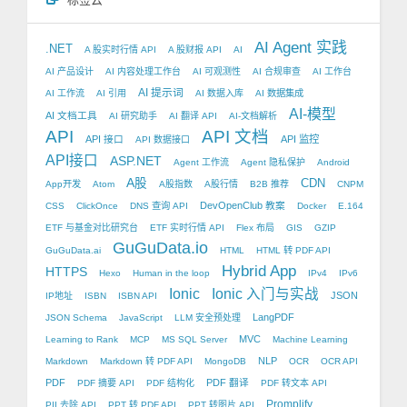
AI Agent 实践
.NET
A 股实时行情 API
A 股财报 API
AI
AI 产品设计
AI 内容处理工作台
AI 可观测性
AI 合规审查
AI 工作台
AI 提示词
AI 工作流
AI 引用
AI 数据入库
AI 数据集成
AI-模型
AI 文档工具
AI 研究助手
AI 翻译 API
AI-文档解析
API
API 文档
API 接口
API 监控
API 数据接口
API接口
ASP.NET
Agent 工作流
Agent 隐私保护
Android
A股
CDN
App开发
Atom
A股指数
A股行情
B2B 推荐
CNPM
DevOpenClub 教案
CSS
ClickOnce
DNS 查询 API
Docker
E.164
ETF 与基金对比研究台
ETF 实时行情 API
Flex 布局
GIS
GZIP
GuGuData.io
GuGuData.ai
HTML
HTML 转 PDF API
Hybrid App
HTTPS
Hexo
Human in the loop
IPv4
IPv6
Ionic
Ionic 入门与实战
JSON
IP地址
ISBN
ISBN API
LangPDF
JSON Schema
JavaScript
LLM 安全预处理
MVC
Learning to Rank
MCP
MS SQL Server
Machine Learning
NLP
Markdown
Markdown 转 PDF API
MongoDB
OCR
OCR API
PDF
PDF 翻译
PDF 摘要 API
PDF 结构化
PDF 转文本 API
Promplify
PII 去除 API
PPT 转 PDF API
PPT 转图片 API