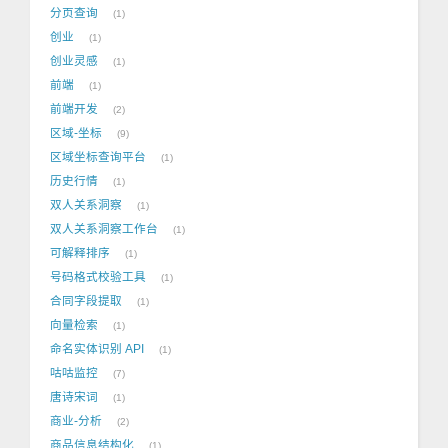
分页查询
1
创业
1
创业灵感
1
前端
1
前端开发
2
区域-坐标
9
区域坐标查询平台
1
历史行情
1
双人关系洞察
1
双人关系洞察工作台
1
可解释排序
1
号码格式校验工具
1
合同字段提取
1
向量检索
1
命名实体识别 API
1
咕咕监控
7
唐诗宋词
1
商业-分析
2
商品信息结构化
1