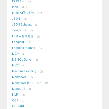
ISBN API
1
Ionic
21
Ionic 入门与实战
18
JSON
3
JSON Schema
1
JavaScript
2
LLM 安全预处理
1
LangPDF
3
Learning to Rank
1
MCP
2
MS SQL Server
1
MVC
4
Machine Learning
2
Markdown
2
Markdown 转 PDF API
1
MongoDB
1
NLP
3
OCR
1
OCR API
1