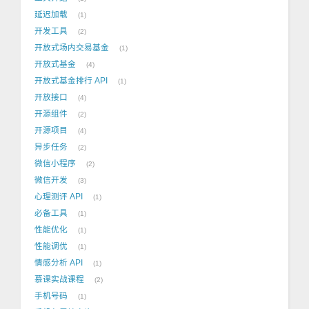
延迟加载
1
开发工具
2
开放式场内交易基金
1
开放式基金
4
开放式基金排行 API
1
开放接口
4
开源组件
2
开源项目
4
异步任务
2
微信小程序
2
微信开发
3
心理测评 API
1
必备工具
1
性能优化
1
性能调优
1
情感分析 API
1
慕课实战课程
2
手机号码
1