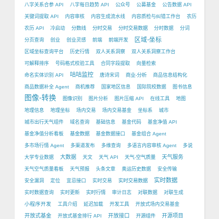
八字关系合参 API
八字每日趋势 API
公众号
公募基金
公告数据 API
关键词提取 API
内容审核
内容生成流水线
内容质检与纠错工作台
农历
农历 API
冷启动
分数线
分时交易
分时交易数据
分时数据
分词
区域-坐标
分页查询
创业
创业灵感
前端
前端开发
区域坐标查询平台
历史行情
双人关系洞察
双人关系洞察工作台
可解释排序
号码格式校验工具
合同字段提取
向量检索
咕咕监控
命名实体识别 API
唐诗宋词
商业-分析
商品信息结构化
商品数据补全 Agent
商机推荐
国家地区信息
国际院校数据
图书信息
图像-转换
图像识别
图片分析
图片压缩 API
在线工具
地图
地理信息
地理坐标
场内交易
场内交易基金
坐标系
城市
城市出行天气组件
域名查询
基础信息
基金代码
基金净值 API
基金净值分析看板
基金数据
基金数据接口
基金组合 Agent
多市场行情 Agent
多渠道发布
多维查询
多语言内容审核 Agent
多说
大数据
天气服务
大学专业数据
天文
天气 API
天气-空气质量
天气空气质量看板
天气预报
头条文章
奥运历史数据
安全传输
实时数据
安全漏洞
定位
宜忌接口
实时交易
实时交易数据
实时数据查询
实时更新
实时行情
审计日志
对联数据
对联生成
小程序开发
工具介绍
延迟加载
开发工具
开放式场内交易基金
开放式基金
开放接口
开源项目
开放式基金排行 API
开源组件