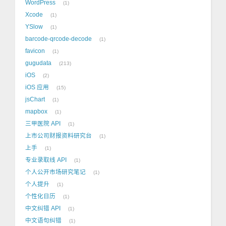
WordPress
1
Xcode
1
YSlow
1
barcode-qrcode-decode
1
favicon
1
gugudata
213
iOS
2
iOS 应用
15
jsChart
1
mapbox
1
三甲医院 API
1
上市公司财报资料研究台
1
上手
1
专业录取线 API
1
个人公开市场研究笔记
1
个人提升
1
个性化日历
1
中文纠错 API
1
中文语句纠错
1