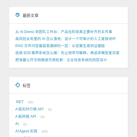
最新文章
从 AI Demo 到团队工作台：产品化阶段真正要补齐的五件事
高风险业务里的 AI 怎么落地：设计一个可审计的人工复核闭环
RAG 文件问答最容易漏掉的一层：从答案生成到证据链
低频 B2B 推荐系统怎么做：先让排序可解释，再追求模型复杂度
把海量公开文档做成可用检索：企业信息系统的四层设计
标签
.NET
11
A 股实时行情 API
1
A 股财报 API
1
AI
1
AI Agent 实践
25