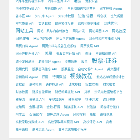
港股
汽车车型内容资料库
汽车车型库 API
港股公告
港股实时行情 API
生肖周期 API
生肖周期内容运营台
留学择校 Agent
短信-语音
省市区 API
知识库 Agent
知识库权限
科创板
空气质量
网站优化
空气质量 API
笑话数据
简体繁体互转
结构化数据抽取
网站工具
网站监控
网站工具与内容转换台
网站开发
网站截图 API
网络爬虫
网页内容处理
网页内容采集 Agent
网页可读内容抽取 API
网页归档 Agent
网页归档与报告生成系统
网页快照 API
美股
网页性能评分 API
美股实时行情 API
翻译
考题相似度 API
股票-证券
职业发展测评
职业测评 Agent
股市数据
股票
股票代码
股票基础信息 API
股票监控
自动化发布 Agent
英文翻译
视频教程
行情数据
营销物料 Agent
行情
触达名单质量统计台
负载均衡
证据链
语种检测
语种检测 API
请求参数
财务报表
财务数据
财报智能解读
财经新闻抓取 API
货币
资讯元数据管理平台
软件开发
资金流
资金流 API
车型知识库
转换效率
返回参数
逆编码
金融-基础
金融-行情
链接提取 API
长连接
问卷评分接口
页面缓存
阿里云
题库治理 Agent
风险控制
高校
高校信息
高校录取分数线 API
高校录取概率预测 API
高校评分 API
高考
高考录取
高考志愿 Agent
高考志愿填报小程序