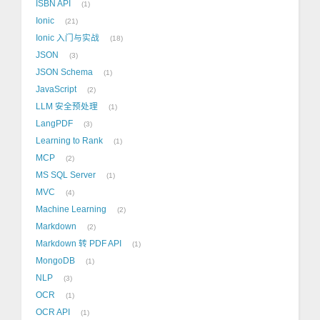
ISBN API
1
Ionic
21
Ionic 入门与实战
18
JSON
3
JSON Schema
1
JavaScript
2
LLM 安全预处理
1
LangPDF
3
Learning to Rank
1
MCP
2
MS SQL Server
1
MVC
4
Machine Learning
2
Markdown
2
Markdown 转 PDF API
1
MongoDB
1
NLP
3
OCR
1
OCR API
1