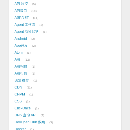
API 监控
5
API接口
18
ASP.NET
14
Agent 工作流
1
Agent 隐私保护
1
Android
2
App开发
2
Atom
1
A股
12
A股指数
1
A股行情
1
B2B 推荐
1
CDN
11
CNPM
1
CSS
1
ClickOnce
1
DNS 查询 API
2
DevOpenClub 教案
3
Docker
1