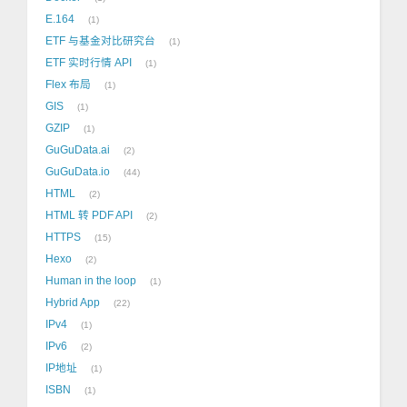
E.164
1
ETF 与基金对比研究台
1
ETF 实时行情 API
1
Flex 布局
1
GIS
1
GZIP
1
GuGuData.ai
2
GuGuData.io
44
HTML
2
HTML 转 PDF API
2
HTTPS
15
Hexo
2
Human in the loop
1
Hybrid App
22
IPv4
1
IPv6
2
IP地址
1
ISBN
1