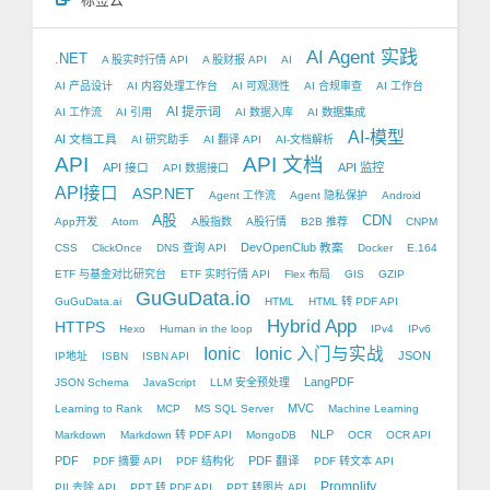
AI Agent 实践
.NET
A 股实时行情 API
A 股财报 API
AI
AI 产品设计
AI 内容处理工作台
AI 可观测性
AI 合规审查
AI 工作台
AI 提示词
AI 工作流
AI 引用
AI 数据入库
AI 数据集成
AI-模型
AI 文档工具
AI 研究助手
AI 翻译 API
AI-文档解析
API
API 文档
API 接口
API 监控
API 数据接口
API接口
ASP.NET
Agent 工作流
Agent 隐私保护
Android
A股
CDN
App开发
Atom
A股指数
A股行情
B2B 推荐
CNPM
DevOpenClub 教案
CSS
ClickOnce
DNS 查询 API
Docker
E.164
ETF 与基金对比研究台
ETF 实时行情 API
Flex 布局
GIS
GZIP
GuGuData.io
GuGuData.ai
HTML
HTML 转 PDF API
Hybrid App
HTTPS
Hexo
Human in the loop
IPv4
IPv6
Ionic
Ionic 入门与实战
JSON
IP地址
ISBN
ISBN API
LangPDF
JSON Schema
JavaScript
LLM 安全预处理
MVC
Learning to Rank
MCP
MS SQL Server
Machine Learning
NLP
Markdown
Markdown 转 PDF API
MongoDB
OCR
OCR API
PDF
PDF 翻译
PDF 摘要 API
PDF 结构化
PDF 转文本 API
Promplify
PII 去除 API
PPT 转 PDF API
PPT 转图片 API