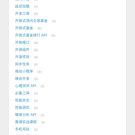
延迟加载
1
开发工具
2
开放式场内交易基金
1
开放式基金
4
开放式基金排行 API
1
开放接口
4
开源组件
2
开源项目
4
异步任务
2
微信小程序
2
微信开发
3
心理测评 API
1
必备工具
1
性能优化
1
性能调优
1
情感分析 API
1
慕课实战课程
2
手机号码
1