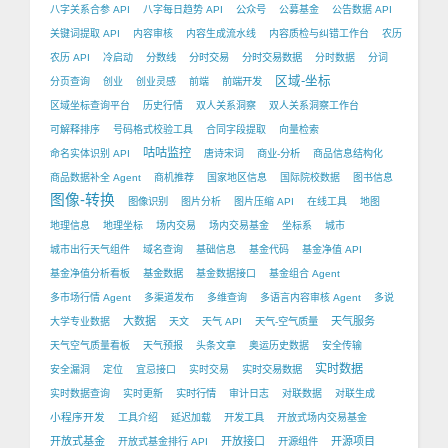
八字关系合参 API
八字每日趋势 API
公众号
公募基金
公告数据 API
关键词提取 API
内容审核
内容生成流水线
内容质检与纠错工作台
农历
农历 API
冷启动
分数线
分时交易
分时交易数据
分时数据
分词
区域-坐标
分页查询
创业
创业灵感
前端
前端开发
区域坐标查询平台
历史行情
双人关系洞察
双人关系洞察工作台
可解释排序
号码格式校验工具
合同字段提取
向量检索
咕咕监控
命名实体识别 API
唐诗宋词
商业-分析
商品信息结构化
商品数据补全 Agent
商机推荐
国家地区信息
国际院校数据
图书信息
图像-转换
图像识别
图片分析
图片压缩 API
在线工具
地图
地理信息
地理坐标
场内交易
场内交易基金
坐标系
城市
城市出行天气组件
域名查询
基础信息
基金代码
基金净值 API
基金净值分析看板
基金数据
基金数据接口
基金组合 Agent
多市场行情 Agent
多渠道发布
多维查询
多语言内容审核 Agent
多说
大数据
天气服务
大学专业数据
天文
天气 API
天气-空气质量
天气空气质量看板
天气预报
头条文章
奥运历史数据
安全传输
实时数据
安全漏洞
定位
宜忌接口
实时交易
实时交易数据
实时数据查询
实时更新
实时行情
审计日志
对联数据
对联生成
小程序开发
工具介绍
延迟加载
开发工具
开放式场内交易基金
开放式基金
开放接口
开源项目
开放式基金排行 API
开源组件