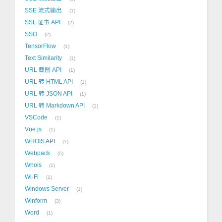
SSE 流式输出
1
SSL 证书 API
2
SSO
2
TensorFlow
1
Text Similarity
1
URL 截图 API
1
URL 转 HTML API
1
URL 转 JSON API
1
URL 转 Markdown API
1
VSCode
1
Vue.js
1
WHOIS API
1
Webpack
5
Whois
1
Wi-Fi
1
Windows Server
1
Winform
3
Word
1