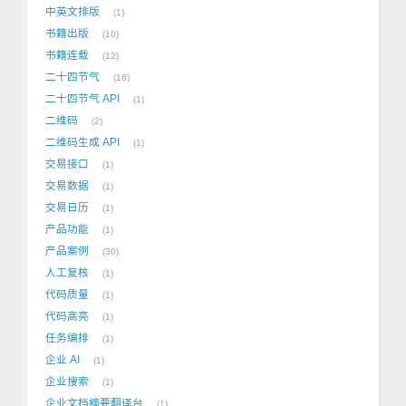
中英文排版
1
书籍出版
10
书籍连载
12
二十四节气
16
二十四节气 API
1
二维码
2
二维码生成 API
1
交易接口
1
交易数据
1
交易日历
1
产品功能
1
产品案例
30
人工复核
1
代码质量
1
代码高亮
1
任务编排
1
企业 AI
1
企业搜索
1
企业文档摘要翻译台
1