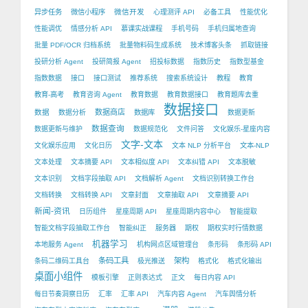
微信开发
异步任务
微信小程序
心理测评 API
必备工具
性能优化
性能调优
情感分析 API
慕课实战课程
手机号码
手机归属地查询
批量 PDF/OCR 归档系统
批量物料码生成系统
技术博客头条
抓取链接
投研分析 Agent
投研简报 Agent
招投标数据
指数历史
指数型基金
指数数据
接口
接口测试
推荐系统
搜索系统设计
教程
教育
教育-高考
教育咨询 Agent
教育数据
教育数据接口
教育题库去重
数据接口
数据
数据商店
数据分析
数据库
数据更新
数据查询
数据更新与维护
数据规范化
文件问答
文化娱乐-星座内容
文字-文本
文化娱乐应用
文化日历
文本 NLP 分析平台
文本-NLP
文本处理
文本摘要 API
文本相似度 API
文本纠错 API
文本脱敏
文本识别
文档字段抽取 API
文档解析 Agent
文档识别转换工作台
文档转换
文档转换 API
文章封面
文章抽取 API
文章摘要 API
新闻-资讯
日历组件
星座周期 API
星座周期内容中心
智能提取
智能文档字段抽取工作台
智能纠正
服务器
期权
期权实时行情数据
机器学习
本地服务 Agent
机构网点区域管理台
条形码
条形码 API
条码工具
架构
条码二维码工具台
极光推送
格式化
格式化输出
桌面小组件
模板引擎
正则表达式
正文
每日内容 API
每日节奏洞察日历
汇率
汇率 API
汽车内容 Agent
汽车舆情分析