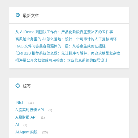
最新文章
从 AI Demo 到团队工作台：产品化阶段真正要补齐的五件事
高风险业务里的 AI 怎么落地：设计一个可审计的人工复核闭环
RAG 文件问答最容易漏掉的一层：从答案生成到证据链
低频 B2B 推荐系统怎么做：先让排序可解释，再追求模型复杂度
把海量公开文档做成可用检索：企业信息系统的四层设计
标签
.NET
11
A 股实时行情 API
1
A 股财报 API
1
AI
1
AI Agent 实践
25