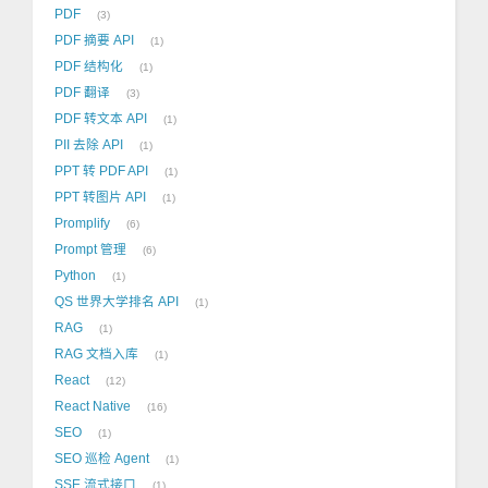
PDF
3
PDF 摘要 API
1
PDF 结构化
1
PDF 翻译
3
PDF 转文本 API
1
PII 去除 API
1
PPT 转 PDF API
1
PPT 转图片 API
1
Promplify
6
Prompt 管理
6
Python
1
QS 世界大学排名 API
1
RAG
1
RAG 文档入库
1
React
12
React Native
16
SEO
1
SEO 巡检 Agent
1
SSE 流式接口
1