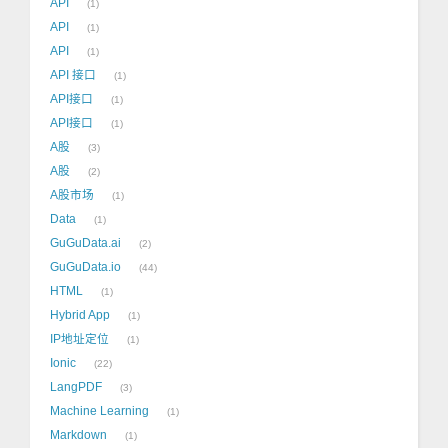
API
1
API
1
API
1
API 接口
1
API接口
1
API接口
1
A股
3
A股
2
A股市场
1
Data
1
GuGuData.ai
2
GuGuData.io
44
HTML
1
Hybrid App
1
IP地址定位
1
Ionic
22
LangPDF
3
Machine Learning
1
Markdown
1