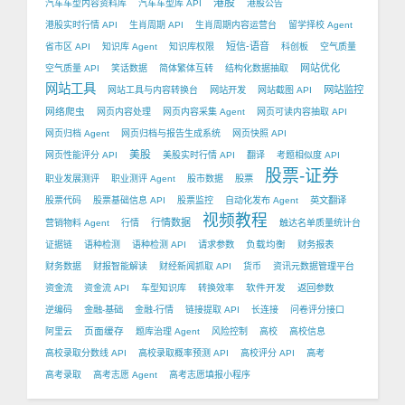
港股
汽车车型内容资料库
汽车车型库 API
港股公告
港股实时行情 API
生肖周期 API
生肖周期内容运营台
留学择校 Agent
短信-语音
省市区 API
知识库 Agent
知识库权限
科创板
空气质量
网站优化
空气质量 API
笑话数据
简体繁体互转
结构化数据抽取
网站工具
网站监控
网站工具与内容转换台
网站开发
网站截图 API
网络爬虫
网页内容处理
网页内容采集 Agent
网页可读内容抽取 API
网页归档 Agent
网页归档与报告生成系统
网页快照 API
美股
网页性能评分 API
美股实时行情 API
翻译
考题相似度 API
股票-证券
职业发展测评
职业测评 Agent
股市数据
股票
股票代码
股票基础信息 API
股票监控
自动化发布 Agent
英文翻译
视频教程
行情数据
营销物料 Agent
行情
触达名单质量统计台
负载均衡
证据链
语种检测
语种检测 API
请求参数
财务报表
财务数据
财报智能解读
财经新闻抓取 API
货币
资讯元数据管理平台
软件开发
资金流
资金流 API
车型知识库
转换效率
返回参数
逆编码
金融-基础
金融-行情
链接提取 API
长连接
问卷评分接口
页面缓存
阿里云
题库治理 Agent
风险控制
高校
高校信息
高校录取分数线 API
高校录取概率预测 API
高校评分 API
高考
高考录取
高考志愿 Agent
高考志愿填报小程序