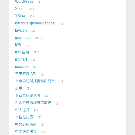
WordPress
1
Xcode
1
YSlow
1
barcode-qrcode-decode
1
favicon
1
gugudata
213
iOS
2
iOS 应用
15
jsChart
1
mapbox
1
三甲医院 API
1
上市公司财报资料研究台
1
上手
1
专业录取线 API
1
个人公开市场研究笔记
1
个人提升
1
个性化日历
1
中文纠错 API
1
中文语句纠错
1