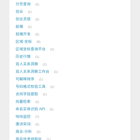
分页查询
1
创业
1
创业灵感
1
前端
1
前端开发
2
区域-坐标
9
区域坐标查询平台
1
历史行情
1
双人关系洞察
1
双人关系洞察工作台
1
可解释排序
1
号码格式校验工具
1
合同字段提取
1
向量检索
1
命名实体识别 API
1
咕咕监控
7
唐诗宋词
1
商业-分析
2
商品信息结构化
1