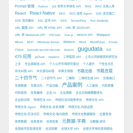
Prompt 管理
Python
QS 世界大学排名 API
RAG
RAG 文档入库
React Native
React
SEO
SEO 巡检 Agent
SSE 流式接口
SSE 流式输出
SSL 证书 API
SSO
TensorFlow
Text Similarity
URL 截图 API
URL 转 HTML API
URL 转 JSON API
Webpack
URL 转 Markdown API
VSCode
Vue.js
WHOIS API
Winform
Whois
Wi-Fi
Windows Server
Word
WordPress
Xcode
gugudata
YSlow
barcode-qrcode-decode
favicon
iOS
iOS 应用
jsChart
mapbox
三甲医院 API
上市公司财报资料研究台
上手
专业录取线 API
个人公开市场研究笔记
个人提升
个性化日历
书籍出版
书籍连载
中文纠错 API
中文语句纠错
中英文排版
二十四节气
二十四节气 API
二维码
二维码生成 API
交易接口
产品案例
交易数据
交易日历
产品功能
人工复核
代码质量
代码高亮
任务编排
企业 AI
企业搜索
企业文档摘要翻译台
企业知识库
传统历法 API
传统历法日程参考台
传统文化 API
传统文化 Agent
传统文化-关系洞察
传统文化-内容运营
传统文化-历法日历
传统文化-每日趋势
传统文化数据服务
位置查询
元数据-字典
体育数据
信息查询
信息检索
元数据-资讯
全国省市区街道信息
全文检索
全球大学 API
全球大学排名查询网站