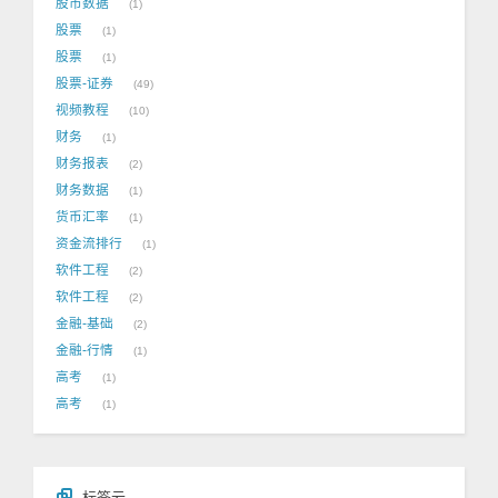
股市数据
1
股票
1
股票
1
股票-证券
49
视频教程
10
财务
1
财务报表
2
财务数据
1
货币汇率
1
资金流排行
1
软件工程
2
软件工程
2
金融-基础
2
金融-行情
1
高考
1
高考
1
标签云