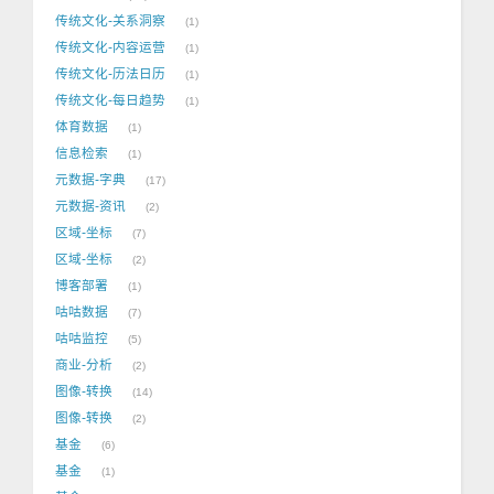
传统文化-关系洞察
1
传统文化-内容运营
1
传统文化-历法日历
1
传统文化-每日趋势
1
体育数据
1
信息检索
1
元数据-字典
17
元数据-资讯
2
区域-坐标
7
区域-坐标
2
博客部署
1
咕咕数据
7
咕咕监控
5
商业-分析
2
图像-转换
14
图像-转换
2
基金
6
基金
1