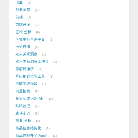
创业
1
创业灵感
1
前端
1
前端开发
2
区域-坐标
9
区域坐标查询平台
1
历史行情
1
双人关系洞察
1
双人关系洞察工作台
1
可解释排序
1
号码格式校验工具
1
合同字段提取
1
向量检索
1
命名实体识别 API
1
咕咕监控
7
唐诗宋词
1
商业-分析
2
商品信息结构化
1
商品数据补全 Agent
1