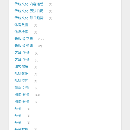
传统文化-内容运营
1
传统文化-历法日历
1
传统文化-每日趋势
1
体育数据
1
信息检索
1
元数据-字典
17
元数据-资讯
2
区域-坐标
7
区域-坐标
2
博客部署
1
咕咕数据
7
咕咕监控
5
商业-分析
2
图像-转换
14
图像-转换
2
基金
6
基金
1
基金
1
基金数据
1