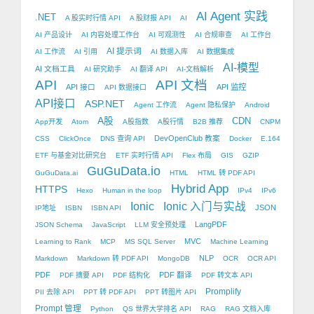
AI Agent 实践
.NET
A 股实时行情 API
A 股财报 API
AI
AI 产品设计
AI 内容处理工作台
AI 可观测性
AI 合规审查
AI 工作台
AI 提示词
AI 工作流
AI 引用
AI 数据入库
AI 数据集成
AI-模型
AI 文档工具
AI 研究助手
AI 翻译 API
AI-文档解析
API
API 文档
API 接口
API 监控
API 数据接口
API接口
ASP.NET
Agent 工作流
Agent 隐私保护
Android
A股
CDN
App开发
Atom
A股指数
A股行情
B2B 推荐
CNPM
DevOpenClub 教案
CSS
ClickOnce
DNS 查询 API
Docker
E.164
ETF 与基金对比研究台
ETF 实时行情 API
Flex 布局
GIS
GZIP
GuGuData.io
GuGuData.ai
HTML
HTML 转 PDF API
Hybrid App
HTTPS
Hexo
Human in the loop
IPv4
IPv6
Ionic
Ionic 入门与实战
JSON
IP地址
ISBN
ISBN API
LangPDF
JSON Schema
JavaScript
LLM 安全预处理
MVC
Learning to Rank
MCP
MS SQL Server
Machine Learning
NLP
Markdown
Markdown 转 PDF API
MongoDB
OCR
OCR API
PDF
PDF 翻译
PDF 摘要 API
PDF 结构化
PDF 转文本 API
Promplify
PII 去除 API
PPT 转 PDF API
PPT 转图片 API
Prompt 管理
Python
QS 世界大学排名 API
RAG
RAG 文档入库