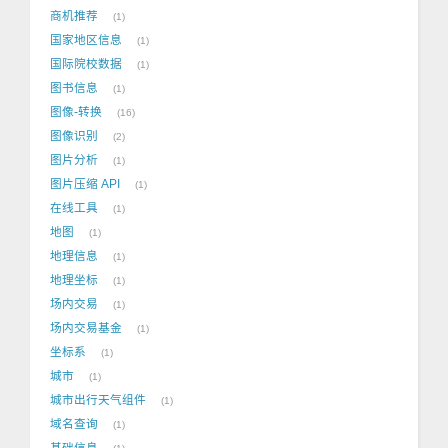
商机推荐
1
国家地区信息
1
国际院校数据
1
图书信息
1
图像-转换
16
图像识别
2
图片分析
1
图片压缩 API
1
在线工具
1
地图
1
地理信息
1
地理坐标
1
场内交易
1
场内交易基金
1
坐标系
1
城市
1
城市出行天气组件
1
域名查询
1
基础信息