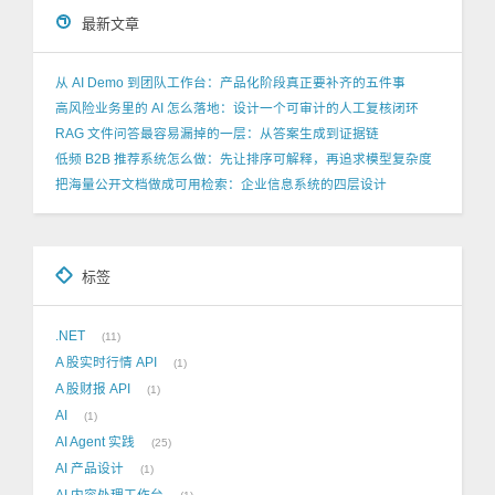
最新文章
从 AI Demo 到团队工作台：产品化阶段真正要补齐的五件事
高风险业务里的 AI 怎么落地：设计一个可审计的人工复核闭环
RAG 文件问答最容易漏掉的一层：从答案生成到证据链
低频 B2B 推荐系统怎么做：先让排序可解释，再追求模型复杂度
把海量公开文档做成可用检索：企业信息系统的四层设计
标签
.NET
11
A 股实时行情 API
1
A 股财报 API
1
AI
1
AI Agent 实践
25
AI 产品设计
1
AI 内容处理工作台