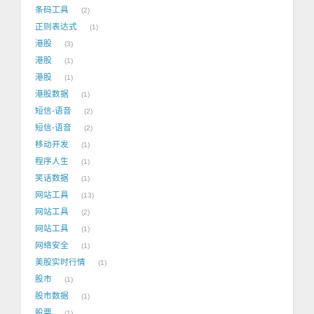
条码工具
2
正则表达式
1
港股
3
港股
1
港股
1
港股数据
1
短信-语音
2
短信-语音
2
移动开发
1
程序人生
1
笑话数据
1
网站工具
13
网站工具
2
网站工具
1
网络安全
1
美股实时行情
1
股市
1
股市数据
1
股票
1