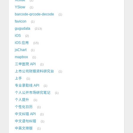
1
YSlow
1
barcode-qrcode-decode
1
favicon
1
gugudata
213
iOS
2
iOS 应用
15
jsChart
1
mapbox
1
三甲医院 API
1
上市公司财报资料研究台
1
上手
1
专业录取线 API
1
个人公开市场研究笔记
1
个人提升
1
个性化日历
1
中文纠错 API
1
中文语句纠错
1
中英文排版
1