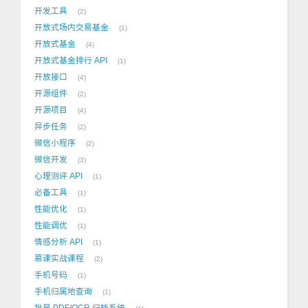
开发工具
2
开放式场内交易基金
1
开放式基金
4
开放式基金排行 API
1
开放接口
4
开源组件
2
开源项目
4
异步任务
2
微信小程序
2
微信开发
3
心理测评 API
1
必备工具
1
性能优化
1
性能调优
1
情感分析 API
1
慕课实战课程
2
手机号码
1
手机归属地查询
1
批量 PDF/OCR 归档系统