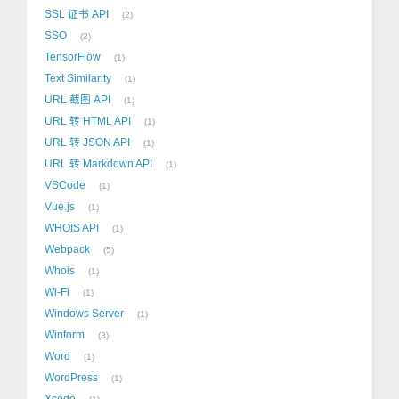
SSL 证书 API
2
SSO
2
TensorFlow
1
Text Similarity
1
URL 截图 API
1
URL 转 HTML API
1
URL 转 JSON API
1
URL 转 Markdown API
1
VSCode
1
Vue.js
1
WHOIS API
1
Webpack
5
Whois
1
Wi-Fi
1
Windows Server
1
Winform
3
Word
1
WordPress
1
Xcode