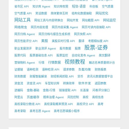
短信-语音
省市区 API
知识库 Agent
知识库权限
科创板
空气质量
网站优化
空气质量 API
笑话数据
简体繁体互转
结构化数据抽取
网站工具
网站监控
网站工具与内容转换台
网站开发
网站截图 API
网络爬虫
网页内容处理
网页内容采集 Agent
网页可读内容抽取 API
网页归档 Agent
网页归档与报告生成系统
网页快照 API
美股
网页性能评分 API
美股实时行情 API
翻译
考题相似度 API
股票-证券
职业发展测评
职业测评 Agent
股市数据
股票
股票代码
股票基础信息 API
股票监控
自动化发布 Agent
英文翻译
视频教程
行情数据
营销物料 Agent
行情
触达名单质量统计台
负载均衡
证据链
语种检测
语种检测 API
请求参数
财务报表
财务数据
财报智能解读
财经新闻抓取 API
货币
资讯元数据管理平台
软件开发
资金流
资金流 API
车型知识库
转换效率
返回参数
逆编码
金融-基础
金融-行情
链接提取 API
长连接
问卷评分接口
页面缓存
阿里云
题库治理 Agent
风险控制
高校
高校信息
高校录取分数线 API
高校录取概率预测 API
高校评分 API
高考
高考录取
高考志愿 Agent
高考志愿填报小程序