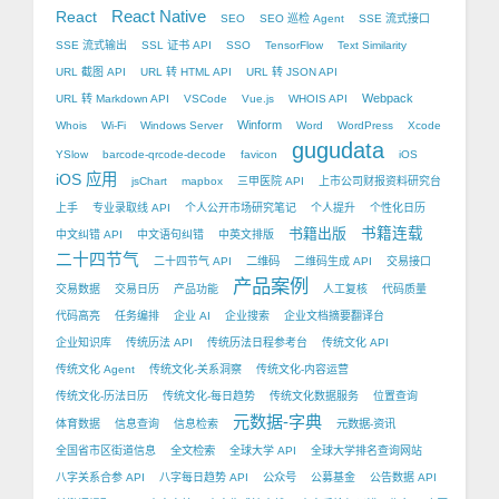
React Native
React
SEO
SEO 巡检 Agent
SSE 流式接口
SSE 流式输出
SSL 证书 API
SSO
TensorFlow
Text Similarity
URL 截图 API
URL 转 HTML API
URL 转 JSON API
Webpack
URL 转 Markdown API
VSCode
Vue.js
WHOIS API
Winform
Whois
Wi-Fi
Windows Server
Word
WordPress
Xcode
gugudata
YSlow
barcode-qrcode-decode
favicon
iOS
iOS 应用
jsChart
mapbox
三甲医院 API
上市公司财报资料研究台
上手
专业录取线 API
个人公开市场研究笔记
个人提升
个性化日历
书籍出版
书籍连载
中文纠错 API
中文语句纠错
中英文排版
二十四节气
二十四节气 API
二维码
二维码生成 API
交易接口
产品案例
交易数据
交易日历
产品功能
人工复核
代码质量
代码高亮
任务编排
企业 AI
企业搜索
企业文档摘要翻译台
企业知识库
传统历法 API
传统历法日程参考台
传统文化 API
传统文化 Agent
传统文化-关系洞察
传统文化-内容运营
传统文化-历法日历
传统文化-每日趋势
传统文化数据服务
位置查询
元数据-字典
体育数据
信息查询
信息检索
元数据-资讯
全国省市区街道信息
全文检索
全球大学 API
全球大学排名查询网站
八字关系合参 API
八字每日趋势 API
公众号
公募基金
公告数据 API