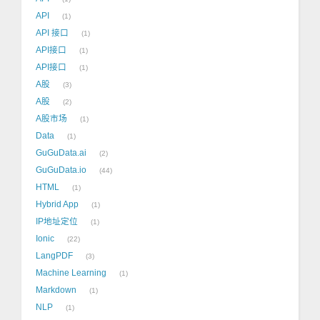
API
1
API 接口
1
API接口
1
API接口
1
A股
3
A股
2
A股市场
1
Data
1
GuGuData.ai
2
GuGuData.io
44
HTML
1
Hybrid App
1
IP地址定位
1
Ionic
22
LangPDF
3
Machine Learning
1
Markdown
1
NLP
1