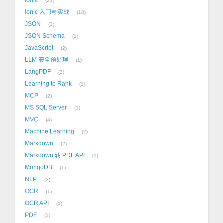
21
Ionic 入门与实战
18
JSON
3
JSON Schema
1
JavaScript
2
LLM 安全预处理
1
LangPDF
3
Learning to Rank
1
MCP
2
MS SQL Server
1
MVC
4
Machine Learning
2
Markdown
2
Markdown 转 PDF API
1
MongoDB
1
NLP
3
OCR
1
OCR API
1
PDF
3