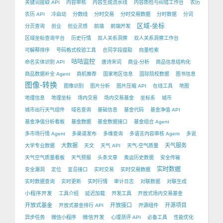
关键词提取 API
内容审核
内容生成流水线
内容质检与纠错工作台
农历
农历 API
冷启动
分数线
分时交易
分时交易数据
分时数据
分词
区域-坐标
分页查询
创业
创业灵感
前端
前端开发
区域坐标查询平台
历史行情
双人关系洞察
双人关系洞察工作台
可解释排序
号码格式校验工具
合同字段提取
向量检索
咕咕监控
命名实体识别 API
唐诗宋词
商业-分析
商品信息结构化
商品数据补全 Agent
商机推荐
国家地区信息
国际院校数据
图书信息
图像-转换
图像识别
图片分析
图片压缩 API
在线工具
地图
地理信息
地理坐标
场内交易
场内交易基金
坐标系
城市
城市出行天气组件
域名查询
基础信息
基金代码
基金净值 API
基金净值分析看板
基金数据
基金数据接口
基金组合 Agent
多市场行情 Agent
多渠道发布
多维查询
多语言内容审核 Agent
多说
大数据
天气服务
大学专业数据
天文
天气 API
天气-空气质量
天气空气质量看板
天气预报
头条文章
奥运历史数据
安全传输
实时数据
安全漏洞
定位
宜忌接口
实时交易
实时交易数据
实时数据查询
实时更新
实时行情
审计日志
对联数据
对联生成
小程序开发
工具介绍
延迟加载
开发工具
开放式场内交易基金
开放式基金
开放接口
开源项目
开放式基金排行 API
开源组件
微信开发
异步任务
微信小程序
心理测评 API
必备工具
性能优化