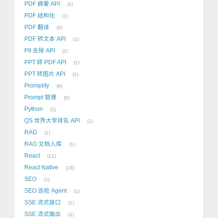
PDF 摘要 API
1
PDF 结构化
1
PDF 翻译
3
PDF 转文本 API
1
PII 去除 API
1
PPT 转 PDF API
1
PPT 转图片 API
1
Promplify
6
Prompt 管理
6
Python
1
QS 世界大学排名 API
1
RAG
1
RAG 文档入库
1
React
12
React Native
16
SEO
1
SEO 巡检 Agent
1
SSE 流式接口
1
SSE 流式输出
1