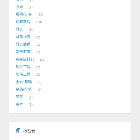
股票
1
股票-证券
49
视频教程
10
财务
1
财务报表
2
财务数据
1
货币汇率
1
资金流排行
1
软件工程
2
软件工程
2
金融-基础
2
金融-行情
1
高考
1
高考
1
标签云