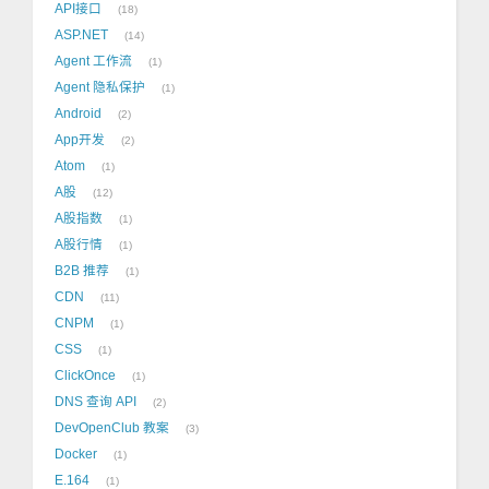
API接口
18
ASP.NET
14
Agent 工作流
1
Agent 隐私保护
1
Android
2
App开发
2
Atom
1
A股
12
A股指数
1
A股行情
1
B2B 推荐
1
CDN
11
CNPM
1
CSS
1
ClickOnce
1
DNS 查询 API
2
DevOpenClub 教案
3
Docker
1
E.164
1