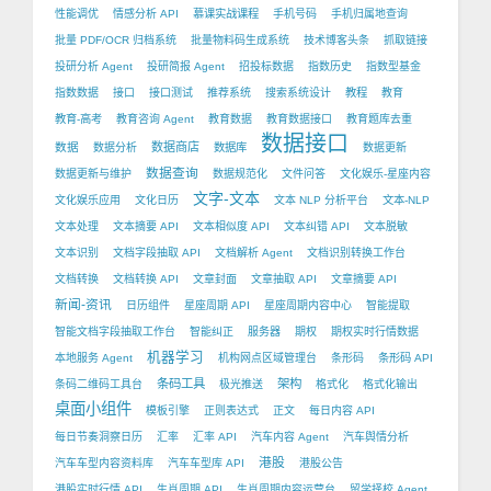
性能调优
情感分析 API
慕课实战课程
手机号码
手机归属地查询
批量 PDF/OCR 归档系统
批量物料码生成系统
技术博客头条
抓取链接
投研分析 Agent
投研简报 Agent
招投标数据
指数历史
指数型基金
指数数据
接口
接口测试
推荐系统
搜索系统设计
教程
教育
教育-高考
教育咨询 Agent
教育数据
教育数据接口
教育题库去重
数据接口
数据
数据商店
数据分析
数据库
数据更新
数据查询
数据更新与维护
数据规范化
文件问答
文化娱乐-星座内容
文字-文本
文化娱乐应用
文化日历
文本 NLP 分析平台
文本-NLP
文本处理
文本摘要 API
文本相似度 API
文本纠错 API
文本脱敏
文本识别
文档字段抽取 API
文档解析 Agent
文档识别转换工作台
文档转换
文档转换 API
文章封面
文章抽取 API
文章摘要 API
新闻-资讯
日历组件
星座周期 API
星座周期内容中心
智能提取
智能文档字段抽取工作台
智能纠正
服务器
期权
期权实时行情数据
机器学习
本地服务 Agent
机构网点区域管理台
条形码
条形码 API
条码工具
架构
条码二维码工具台
极光推送
格式化
格式化输出
桌面小组件
模板引擎
正则表达式
正文
每日内容 API
每日节奏洞察日历
汇率
汇率 API
汽车内容 Agent
汽车舆情分析
港股
汽车车型内容资料库
汽车车型库 API
港股公告
港股实时行情 API
生肖周期 API
生肖周期内容运营台
留学择校 Agent