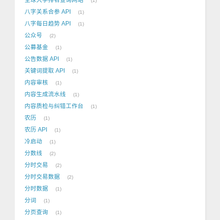
1
八字关系合参 API
1
八字每日趋势 API
1
公众号
2
公募基金
1
公告数据 API
1
关键词提取 API
1
内容审核
1
内容生成流水线
1
内容质检与纠错工作台
1
农历
1
农历 API
1
冷启动
1
分数线
2
分时交易
2
分时交易数据
2
分时数据
1
分词
1
分页查询
1