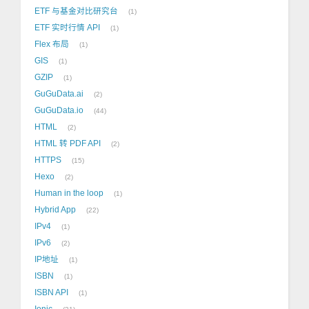
ETF 与基金对比研究台
1
ETF 实时行情 API
1
Flex 布局
1
GIS
1
GZIP
1
GuGuData.ai
2
GuGuData.io
44
HTML
2
HTML 转 PDF API
2
HTTPS
15
Hexo
2
Human in the loop
1
Hybrid App
22
IPv4
1
IPv6
2
IP地址
1
ISBN
1
ISBN API
1
Ionic