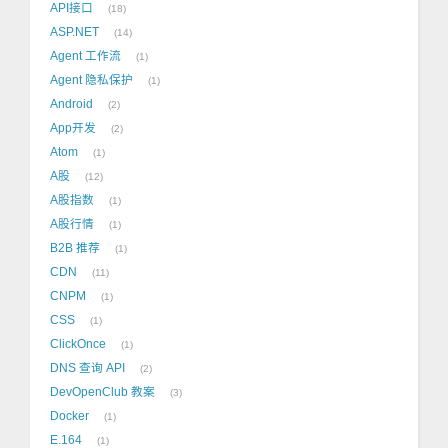
API接口
18
ASP.NET
14
Agent 工作流
1
Agent 隐私保护
1
Android
2
App开发
2
Atom
1
A股
12
A股指数
1
A股行情
1
B2B 推荐
1
CDN
11
CNPM
1
CSS
1
ClickOnce
1
DNS 查询 API
2
DevOpenClub 教案
3
Docker
1
E.164
1