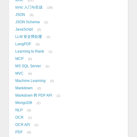
21
Ionic 入门与实战
18
JSON
3
JSON Schema
1
JavaScript
2
LLM 安全预处理
1
LangPDF
3
Learning to Rank
1
MCP
2
MS SQL Server
1
MVC
4
Machine Learning
2
Markdown
2
Markdown 转 PDF API
1
MongoDB
1
NLP
3
OCR
1
OCR API
1
PDF
3