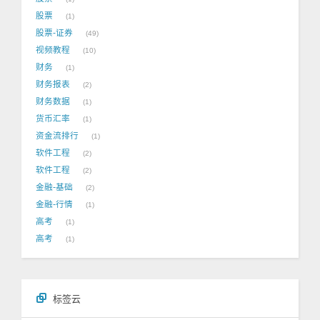
股票
1
股票-证券
49
视频教程
10
财务
1
财务报表
2
财务数据
1
货币汇率
1
资金流排行
1
软件工程
2
软件工程
2
金融-基础
2
金融-行情
1
高考
1
高考
1
标签云