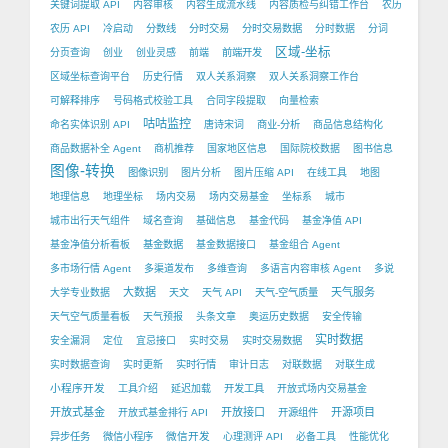
关键词提取 API
内容审核
内容生成流水线
内容质检与纠错工作台
农历
农历 API
冷启动
分数线
分时交易
分时交易数据
分时数据
分词
区域-坐标
分页查询
创业
创业灵感
前端
前端开发
区域坐标查询平台
历史行情
双人关系洞察
双人关系洞察工作台
可解释排序
号码格式校验工具
合同字段提取
向量检索
咕咕监控
命名实体识别 API
唐诗宋词
商业-分析
商品信息结构化
商品数据补全 Agent
商机推荐
国家地区信息
国际院校数据
图书信息
图像-转换
图像识别
图片分析
图片压缩 API
在线工具
地图
地理信息
地理坐标
场内交易
场内交易基金
坐标系
城市
城市出行天气组件
域名查询
基础信息
基金代码
基金净值 API
基金净值分析看板
基金数据
基金数据接口
基金组合 Agent
多市场行情 Agent
多渠道发布
多维查询
多语言内容审核 Agent
多说
大数据
天气服务
大学专业数据
天文
天气 API
天气-空气质量
天气空气质量看板
天气预报
头条文章
奥运历史数据
安全传输
实时数据
安全漏洞
定位
宜忌接口
实时交易
实时交易数据
实时数据查询
实时更新
实时行情
审计日志
对联数据
对联生成
小程序开发
工具介绍
延迟加载
开发工具
开放式场内交易基金
开放式基金
开放接口
开源项目
开放式基金排行 API
开源组件
微信开发
异步任务
微信小程序
心理测评 API
必备工具
性能优化