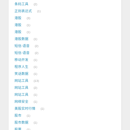
条码工具
2
正则表达式
1
港股
3
港股
1
港股
1
港股数据
1
短信-语音
2
短信-语音
2
移动开发
1
程序人生
1
笑话数据
1
网站工具
13
网站工具
2
网站工具
1
网络安全
1
美股实时行情
1
股市
1
股市数据
1
股票
1