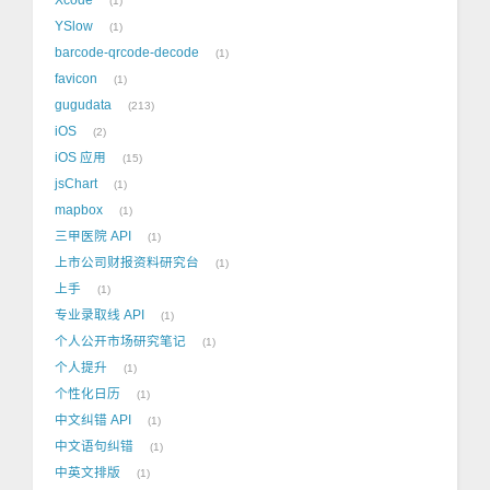
1
YSlow
1
barcode-qrcode-decode
1
favicon
1
gugudata
213
iOS
2
iOS 应用
15
jsChart
1
mapbox
1
三甲医院 API
1
上市公司财报资料研究台
1
上手
1
专业录取线 API
1
个人公开市场研究笔记
1
个人提升
1
个性化日历
1
中文纠错 API
1
中文语句纠错
1
中英文排版
1