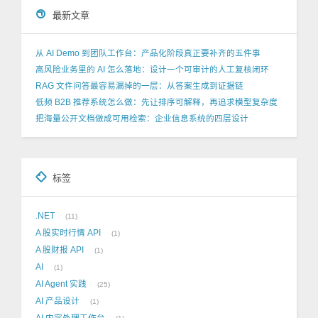
最新文章
从 AI Demo 到团队工作台：产品化阶段真正要补齐的五件事
高风险业务里的 AI 怎么落地：设计一个可审计的人工复核闭环
RAG 文件问答最容易漏掉的一层：从答案生成到证据链
低频 B2B 推荐系统怎么做：先让排序可解释，再追求模型复杂度
把海量公开文档做成可用检索：企业信息系统的四层设计
标签
.NET
11
A 股实时行情 API
1
A 股财报 API
1
AI
1
AI Agent 实践
25
AI 产品设计
1
AI 内容处理工作台