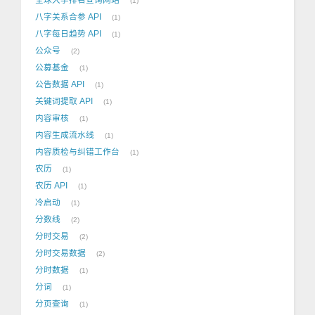
1
八字关系合参 API
1
八字每日趋势 API
1
公众号
2
公募基金
1
公告数据 API
1
关键词提取 API
1
内容审核
1
内容生成流水线
1
内容质检与纠错工作台
1
农历
1
农历 API
1
冷启动
1
分数线
2
分时交易
2
分时交易数据
2
分时数据
1
分词
1
分页查询
1