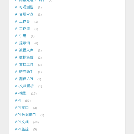
1
AI 可观测性
1
AI 合规审查
1
AI 工作台
1
AI 工作流
1
AI 引用
1
AI 提示词
6
AI 数据入库
1
AI 数据集成
2
AI 文档工具
3
AI 研究助手
1
AI 翻译 API
1
AI-文档解析
1
AI-模型
19
API
59
API 接口
3
API 数据接口
1
API 文档
48
API 监控
5