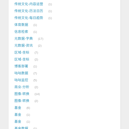
传统文化-内容运营
1
传统文化-历法日历
1
传统文化-每日趋势
1
体育数据
1
信息检索
1
元数据-字典
17
元数据-资讯
2
区域-坐标
7
区域-坐标
2
博客部署
1
咕咕数据
7
咕咕监控
5
商业-分析
2
图像-转换
14
图像-转换
2
基金
6
基金
1
基金
1
基金数据
1