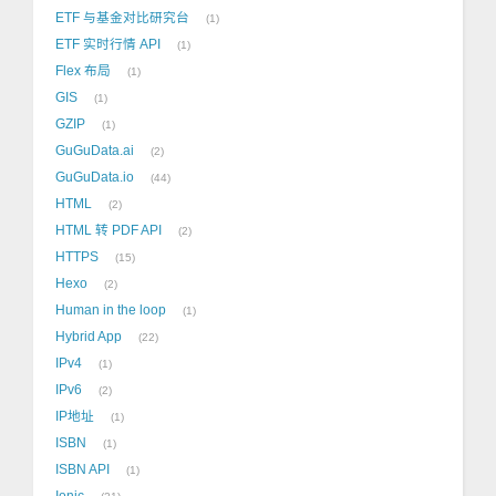
ETF 与基金对比研究台
1
ETF 实时行情 API
1
Flex 布局
1
GIS
1
GZIP
1
GuGuData.ai
2
GuGuData.io
44
HTML
2
HTML 转 PDF API
2
HTTPS
15
Hexo
2
Human in the loop
1
Hybrid App
22
IPv4
1
IPv6
2
IP地址
1
ISBN
1
ISBN API
1
Ionic