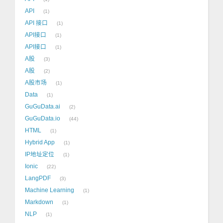
API
1
API 接口
1
API接口
1
API接口
1
A股
3
A股
2
A股市场
1
Data
1
GuGuData.ai
2
GuGuData.io
44
HTML
1
Hybrid App
1
IP地址定位
1
Ionic
22
LangPDF
3
Machine Learning
1
Markdown
1
NLP
1