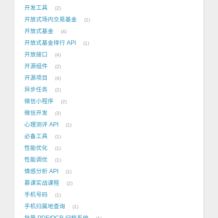
开发工具
2
开放式场内交易基金
1
开放式基金
4
开放式基金排行 API
1
开放接口
4
开源组件
2
开源项目
4
异步任务
2
微信小程序
2
微信开发
3
心理测评 API
1
必备工具
1
性能优化
1
性能调优
1
情感分析 API
1
慕课实战课程
2
手机号码
1
手机归属地查询
1
批量 PDF/OCR 归档系统