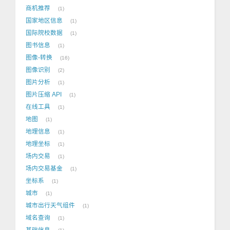
商机推荐
1
国家地区信息
1
国际院校数据
1
图书信息
1
图像-转换
16
图像识别
2
图片分析
1
图片压缩 API
1
在线工具
1
地图
1
地理信息
1
地理坐标
1
场内交易
1
场内交易基金
1
坐标系
1
城市
1
城市出行天气组件
1
域名查询
1
基础信息