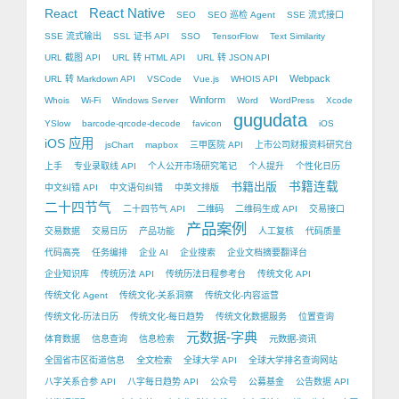
React Native
React
SEO
SEO 巡检 Agent
SSE 流式接口
SSE 流式输出
SSL 证书 API
SSO
TensorFlow
Text Similarity
URL 截图 API
URL 转 HTML API
URL 转 JSON API
Webpack
URL 转 Markdown API
VSCode
Vue.js
WHOIS API
Winform
Whois
Wi-Fi
Windows Server
Word
WordPress
Xcode
gugudata
YSlow
barcode-qrcode-decode
favicon
iOS
iOS 应用
jsChart
mapbox
三甲医院 API
上市公司财报资料研究台
上手
专业录取线 API
个人公开市场研究笔记
个人提升
个性化日历
书籍出版
书籍连载
中文纠错 API
中文语句纠错
中英文排版
二十四节气
二十四节气 API
二维码
二维码生成 API
交易接口
产品案例
交易数据
交易日历
产品功能
人工复核
代码质量
代码高亮
任务编排
企业 AI
企业搜索
企业文档摘要翻译台
企业知识库
传统历法 API
传统历法日程参考台
传统文化 API
传统文化 Agent
传统文化-关系洞察
传统文化-内容运营
传统文化-历法日历
传统文化-每日趋势
传统文化数据服务
位置查询
元数据-字典
体育数据
信息查询
信息检索
元数据-资讯
全国省市区街道信息
全文检索
全球大学 API
全球大学排名查询网站
八字关系合参 API
八字每日趋势 API
公众号
公募基金
公告数据 API