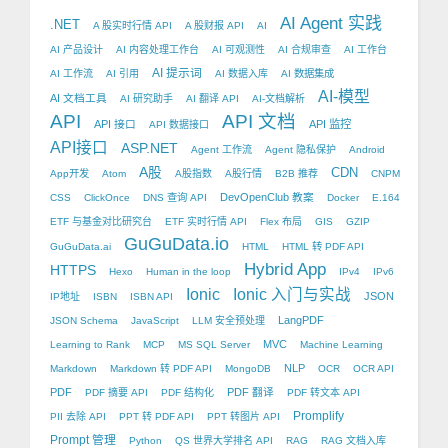
AI Agent 实践
.NET
A 股实时行情 API
A 股财报 API
AI
AI 产品设计
AI 内容处理工作台
AI 可观测性
AI 合规审查
AI 工作台
AI 提示词
AI 工作流
AI 引用
AI 数据入库
AI 数据集成
AI-模型
AI 文档工具
AI 研究助手
AI 翻译 API
AI-文档解析
API
API 文档
API 接口
API 监控
API 数据接口
API接口
ASP.NET
Agent 工作流
Agent 隐私保护
Android
A股
CDN
App开发
Atom
A股指数
A股行情
B2B 推荐
CNPM
DevOpenClub 教案
CSS
ClickOnce
DNS 查询 API
Docker
E.164
ETF 与基金对比研究台
ETF 实时行情 API
Flex 布局
GIS
GZIP
GuGuData.io
GuGuData.ai
HTML
HTML 转 PDF API
Hybrid App
HTTPS
Hexo
Human in the loop
IPv4
IPv6
Ionic
Ionic 入门与实战
JSON
IP地址
ISBN
ISBN API
LangPDF
JSON Schema
JavaScript
LLM 安全预处理
MVC
Learning to Rank
MCP
MS SQL Server
Machine Learning
NLP
Markdown
Markdown 转 PDF API
MongoDB
OCR
OCR API
PDF
PDF 翻译
PDF 摘要 API
PDF 结构化
PDF 转文本 API
Promplify
PII 去除 API
PPT 转 PDF API
PPT 转图片 API
Prompt 管理
Python
QS 世界大学排名 API
RAG
RAG 文档入库