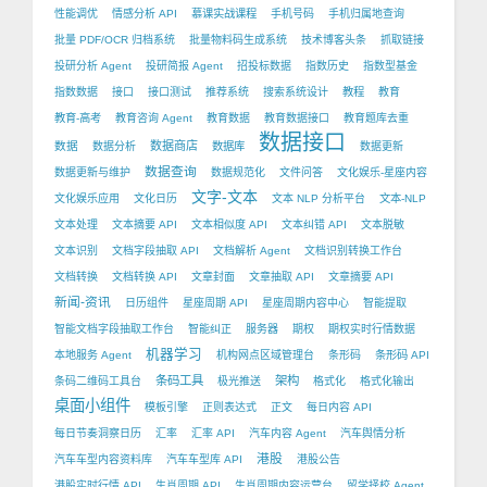
性能调优
情感分析 API
慕课实战课程
手机号码
手机归属地查询
批量 PDF/OCR 归档系统
批量物料码生成系统
技术博客头条
抓取链接
投研分析 Agent
投研简报 Agent
招投标数据
指数历史
指数型基金
指数数据
接口
接口测试
推荐系统
搜索系统设计
教程
教育
教育-高考
教育咨询 Agent
教育数据
教育数据接口
教育题库去重
数据接口
数据
数据商店
数据分析
数据库
数据更新
数据查询
数据更新与维护
数据规范化
文件问答
文化娱乐-星座内容
文字-文本
文化娱乐应用
文化日历
文本 NLP 分析平台
文本-NLP
文本处理
文本摘要 API
文本相似度 API
文本纠错 API
文本脱敏
文本识别
文档字段抽取 API
文档解析 Agent
文档识别转换工作台
文档转换
文档转换 API
文章封面
文章抽取 API
文章摘要 API
新闻-资讯
日历组件
星座周期 API
星座周期内容中心
智能提取
智能文档字段抽取工作台
智能纠正
服务器
期权
期权实时行情数据
机器学习
本地服务 Agent
机构网点区域管理台
条形码
条形码 API
条码工具
架构
条码二维码工具台
极光推送
格式化
格式化输出
桌面小组件
模板引擎
正则表达式
正文
每日内容 API
每日节奏洞察日历
汇率
汇率 API
汽车内容 Agent
汽车舆情分析
港股
汽车车型内容资料库
汽车车型库 API
港股公告
港股实时行情 API
生肖周期 API
生肖周期内容运营台
留学择校 Agent