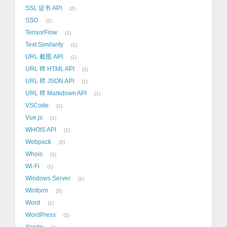
SSL 证书 API
2
SSO
2
TensorFlow
1
Text Similarity
1
URL 截图 API
1
URL 转 HTML API
1
URL 转 JSON API
1
URL 转 Markdown API
1
VSCode
1
Vue.js
1
WHOIS API
1
Webpack
5
Whois
1
Wi-Fi
1
Windows Server
1
Winform
3
Word
1
WordPress
1
Xcode