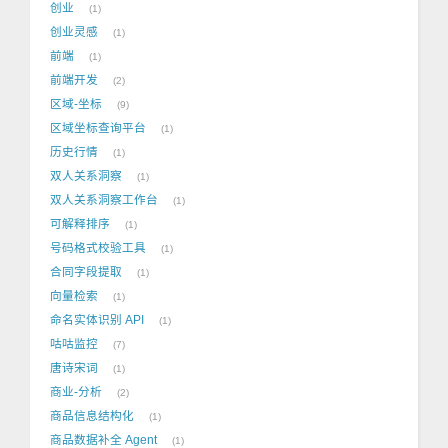
创业
1
创业灵感
1
前端
1
前端开发
2
区域-坐标
9
区域坐标查询平台
1
历史行情
1
双人关系洞察
1
双人关系洞察工作台
1
可解释排序
1
号码格式校验工具
1
合同字段提取
1
向量检索
1
命名实体识别 API
1
咕咕监控
7
唐诗宋词
1
商业-分析
2
商品信息结构化
1
商品数据补全 Agent
1