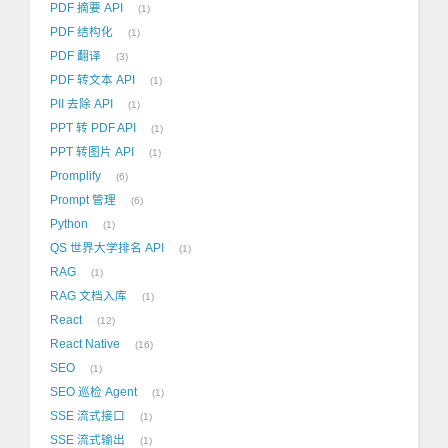
PDF 摘要 API
1
PDF 结构化
1
PDF 翻译
3
PDF 转文本 API
1
PII 去除 API
1
PPT 转 PDF API
1
PPT 转图片 API
1
Promplify
6
Prompt 管理
6
Python
1
QS 世界大学排名 API
1
RAG
1
RAG 文档入库
1
React
12
React Native
16
SEO
1
SEO 巡检 Agent
1
SSE 流式接口
1
SSE 流式输出
1