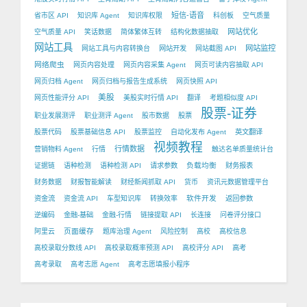
短信-语音
省市区 API
知识库 Agent
知识库权限
科创板
空气质量
网站优化
空气质量 API
笑话数据
简体繁体互转
结构化数据抽取
网站工具
网站监控
网站工具与内容转换台
网站开发
网站截图 API
网络爬虫
网页内容处理
网页内容采集 Agent
网页可读内容抽取 API
网页归档 Agent
网页归档与报告生成系统
网页快照 API
美股
网页性能评分 API
美股实时行情 API
翻译
考题相似度 API
股票-证券
职业发展测评
职业测评 Agent
股市数据
股票
股票代码
股票基础信息 API
股票监控
自动化发布 Agent
英文翻译
视频教程
行情数据
营销物料 Agent
行情
触达名单质量统计台
负载均衡
证据链
语种检测
语种检测 API
请求参数
财务报表
财务数据
财报智能解读
财经新闻抓取 API
货币
资讯元数据管理平台
软件开发
资金流
资金流 API
车型知识库
转换效率
返回参数
逆编码
金融-基础
金融-行情
链接提取 API
长连接
问卷评分接口
页面缓存
阿里云
题库治理 Agent
风险控制
高校
高校信息
高校录取分数线 API
高校录取概率预测 API
高校评分 API
高考
高考录取
高考志愿 Agent
高考志愿填报小程序