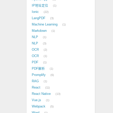
IP地址定位
1
Ionic
22
LangPDF
3
Machine Learning
1
Markdown
1
NLP
1
NLP
3
OCR
2
OCR
1
PDF
1
PDF解析
1
Promplify
6
RAG
1
React
11
React Native
13
Vue.js
1
Webpack
5
Word
1