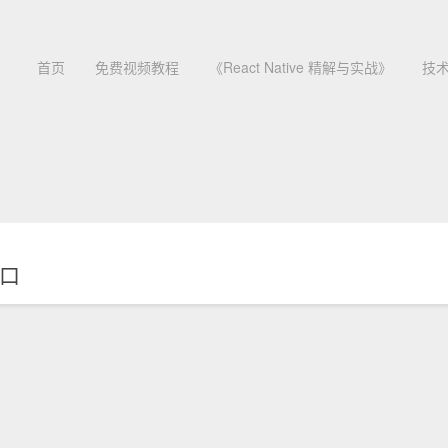
首页
免费视频教程
《React Native 精解与实战》
技
接口