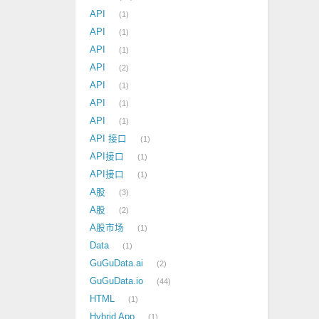
API
1
API
1
API
1
API
2
API
1
API
1
API
1
API 接口
1
API接口
1
API接口
1
A股
3
A股
2
A股市场
1
Data
1
GuGuData.ai
2
GuGuData.io
44
HTML
1
Hybrid App
1