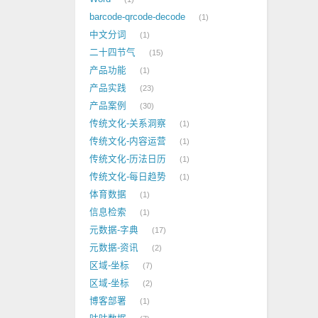
barcode-qrcode-decode
1
中文分词
1
二十四节气
15
产品功能
1
产品实践
23
产品案例
30
传统文化-关系洞察
1
传统文化-内容运营
1
传统文化-历法日历
1
传统文化-每日趋势
1
体育数据
1
信息检索
1
元数据-字典
17
元数据-资讯
2
区域-坐标
7
区域-坐标
2
博客部署
1