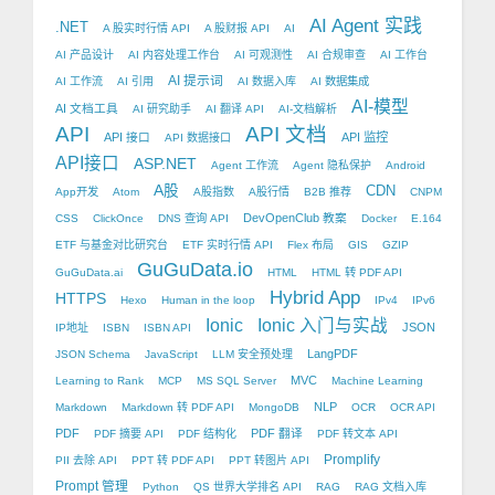
AI Agent 实践
.NET
A 股实时行情 API
A 股财报 API
AI
AI 产品设计
AI 内容处理工作台
AI 可观测性
AI 合规审查
AI 工作台
AI 提示词
AI 工作流
AI 引用
AI 数据入库
AI 数据集成
AI-模型
AI 文档工具
AI 研究助手
AI 翻译 API
AI-文档解析
API
API 文档
API 接口
API 监控
API 数据接口
API接口
ASP.NET
Agent 工作流
Agent 隐私保护
Android
A股
CDN
App开发
Atom
A股指数
A股行情
B2B 推荐
CNPM
DevOpenClub 教案
CSS
ClickOnce
DNS 查询 API
Docker
E.164
ETF 与基金对比研究台
ETF 实时行情 API
Flex 布局
GIS
GZIP
GuGuData.io
GuGuData.ai
HTML
HTML 转 PDF API
Hybrid App
HTTPS
Hexo
Human in the loop
IPv4
IPv6
Ionic
Ionic 入门与实战
JSON
IP地址
ISBN
ISBN API
LangPDF
JSON Schema
JavaScript
LLM 安全预处理
MVC
Learning to Rank
MCP
MS SQL Server
Machine Learning
NLP
Markdown
Markdown 转 PDF API
MongoDB
OCR
OCR API
PDF
PDF 翻译
PDF 摘要 API
PDF 结构化
PDF 转文本 API
Promplify
PII 去除 API
PPT 转 PDF API
PPT 转图片 API
Prompt 管理
Python
QS 世界大学排名 API
RAG
RAG 文档入库