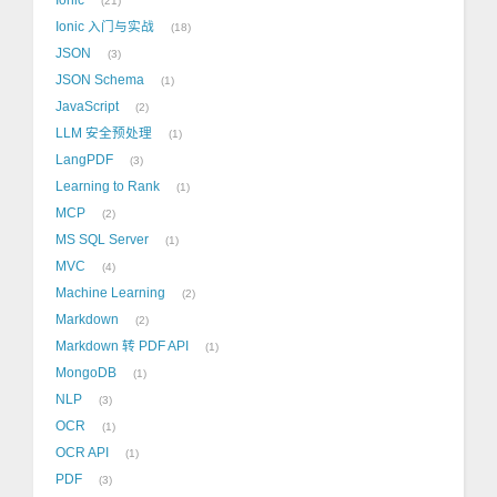
21
Ionic 入门与实战
18
JSON
3
JSON Schema
1
JavaScript
2
LLM 安全预处理
1
LangPDF
3
Learning to Rank
1
MCP
2
MS SQL Server
1
MVC
4
Machine Learning
2
Markdown
2
Markdown 转 PDF API
1
MongoDB
1
NLP
3
OCR
1
OCR API
1
PDF
3