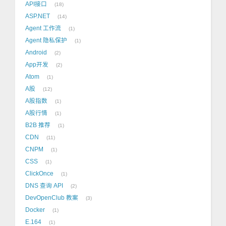
API接口
18
ASP.NET
14
Agent 工作流
1
Agent 隐私保护
1
Android
2
App开发
2
Atom
1
A股
12
A股指数
1
A股行情
1
B2B 推荐
1
CDN
11
CNPM
1
CSS
1
ClickOnce
1
DNS 查询 API
2
DevOpenClub 教案
3
Docker
1
E.164
1