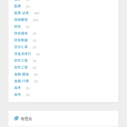
股票
1
股票-证券
49
视频教程
10
财务
1
财务报表
2
财务数据
1
货币汇率
1
资金流排行
1
软件工程
2
软件工程
2
金融-基础
2
金融-行情
1
高考
1
高考
1
标签云