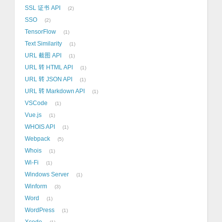
SSL 证书 API
2
SSO
2
TensorFlow
1
Text Similarity
1
URL 截图 API
1
URL 转 HTML API
1
URL 转 JSON API
1
URL 转 Markdown API
1
VSCode
1
Vue.js
1
WHOIS API
1
Webpack
5
Whois
1
Wi-Fi
1
Windows Server
1
Winform
3
Word
1
WordPress
1
Xcode