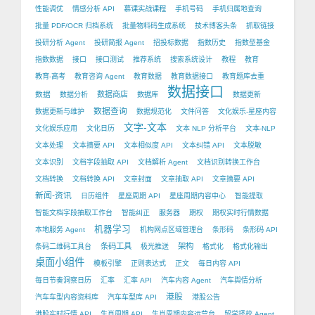
性能调优
情感分析 API
慕课实战课程
手机号码
手机归属地查询
批量 PDF/OCR 归档系统
批量物料码生成系统
技术博客头条
抓取链接
投研分析 Agent
投研简报 Agent
招投标数据
指数历史
指数型基金
指数数据
接口
接口测试
推荐系统
搜索系统设计
教程
教育
教育-高考
教育咨询 Agent
教育数据
教育数据接口
教育题库去重
数据接口
数据
数据商店
数据分析
数据库
数据更新
数据查询
数据更新与维护
数据规范化
文件问答
文化娱乐-星座内容
文字-文本
文化娱乐应用
文化日历
文本 NLP 分析平台
文本-NLP
文本处理
文本摘要 API
文本相似度 API
文本纠错 API
文本脱敏
文本识别
文档字段抽取 API
文档解析 Agent
文档识别转换工作台
文档转换
文档转换 API
文章封面
文章抽取 API
文章摘要 API
新闻-资讯
日历组件
星座周期 API
星座周期内容中心
智能提取
智能文档字段抽取工作台
智能纠正
服务器
期权
期权实时行情数据
机器学习
本地服务 Agent
机构网点区域管理台
条形码
条形码 API
条码工具
架构
条码二维码工具台
极光推送
格式化
格式化输出
桌面小组件
模板引擎
正则表达式
正文
每日内容 API
每日节奏洞察日历
汇率
汇率 API
汽车内容 Agent
汽车舆情分析
港股
汽车车型内容资料库
汽车车型库 API
港股公告
港股实时行情 API
生肖周期 API
生肖周期内容运营台
留学择校 Agent