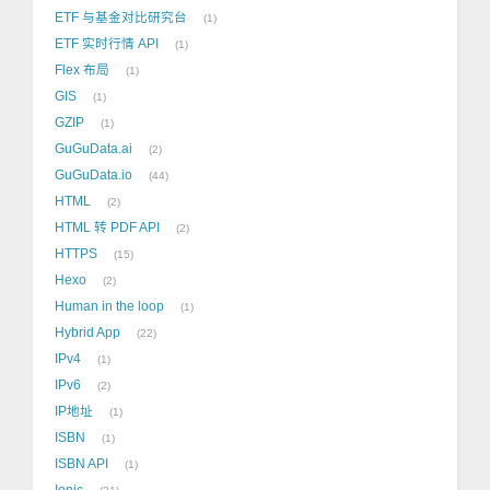
ETF 与基金对比研究台
1
ETF 实时行情 API
1
Flex 布局
1
GIS
1
GZIP
1
GuGuData.ai
2
GuGuData.io
44
HTML
2
HTML 转 PDF API
2
HTTPS
15
Hexo
2
Human in the loop
1
Hybrid App
22
IPv4
1
IPv6
2
IP地址
1
ISBN
1
ISBN API
1
Ionic