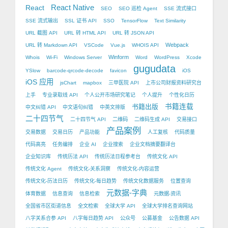
React Native
React
SEO
SEO 巡检 Agent
SSE 流式接口
SSE 流式输出
SSL 证书 API
SSO
TensorFlow
Text Similarity
URL 截图 API
URL 转 HTML API
URL 转 JSON API
Webpack
URL 转 Markdown API
VSCode
Vue.js
WHOIS API
Winform
Whois
Wi-Fi
Windows Server
Word
WordPress
Xcode
gugudata
YSlow
barcode-qrcode-decode
favicon
iOS
iOS 应用
jsChart
mapbox
三甲医院 API
上市公司财报资料研究台
上手
专业录取线 API
个人公开市场研究笔记
个人提升
个性化日历
书籍出版
书籍连载
中文纠错 API
中文语句纠错
中英文排版
二十四节气
二十四节气 API
二维码
二维码生成 API
交易接口
产品案例
交易数据
交易日历
产品功能
人工复核
代码质量
代码高亮
任务编排
企业 AI
企业搜索
企业文档摘要翻译台
企业知识库
传统历法 API
传统历法日程参考台
传统文化 API
传统文化 Agent
传统文化-关系洞察
传统文化-内容运营
传统文化-历法日历
传统文化-每日趋势
传统文化数据服务
位置查询
元数据-字典
体育数据
信息查询
信息检索
元数据-资讯
全国省市区街道信息
全文检索
全球大学 API
全球大学排名查询网站
八字关系合参 API
八字每日趋势 API
公众号
公募基金
公告数据 API