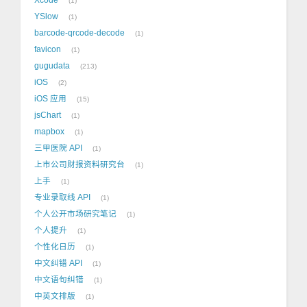
1
YSlow
1
barcode-qrcode-decode
1
favicon
1
gugudata
213
iOS
2
iOS 应用
15
jsChart
1
mapbox
1
三甲医院 API
1
上市公司财报资料研究台
1
上手
1
专业录取线 API
1
个人公开市场研究笔记
1
个人提升
1
个性化日历
1
中文纠错 API
1
中文语句纠错
1
中英文排版
1