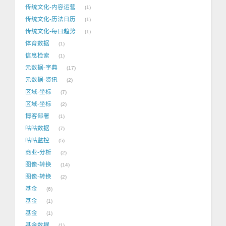
传统文化-内容运营
1
传统文化-历法日历
1
传统文化-每日趋势
1
体育数据
1
信息检索
1
元数据-字典
17
元数据-资讯
2
区域-坐标
7
区域-坐标
2
博客部署
1
咕咕数据
7
咕咕监控
5
商业-分析
2
图像-转换
14
图像-转换
2
基金
6
基金
1
基金
1
基金数据
1