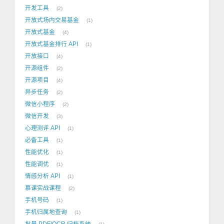
开发工具
2
开放式场内交易基金
1
开放式基金
4
开放式基金排行 API
1
开放接口
4
开源组件
2
开源项目
4
异步任务
2
微信小程序
2
微信开发
3
心理测评 API
1
必备工具
1
性能优化
1
性能调优
1
情感分析 API
1
慕课实战课程
2
手机号码
1
手机归属地查询
1
批量 PDF/OCR 归档系统