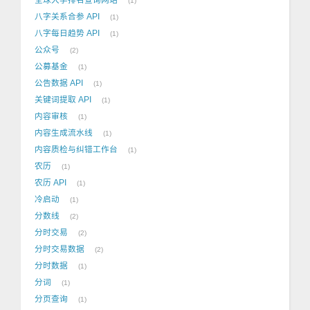
1
八字关系合参 API
1
八字每日趋势 API
1
公众号
2
公募基金
1
公告数据 API
1
关键词提取 API
1
内容审核
1
内容生成流水线
1
内容质检与纠错工作台
1
农历
1
农历 API
1
冷启动
1
分数线
2
分时交易
2
分时交易数据
2
分时数据
1
分词
1
分页查询
1