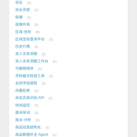
创业
1
创业灵感
1
前端
1
前端开发
2
区域-坐标
9
区域坐标查询平台
1
历史行情
1
双人关系洞察
1
双人关系洞察工作台
1
可解释排序
1
号码格式校验工具
1
合同字段提取
1
向量检索
1
命名实体识别 API
1
咕咕监控
7
唐诗宋词
1
商业-分析
2
商品信息结构化
1
商品数据补全 Agent
1