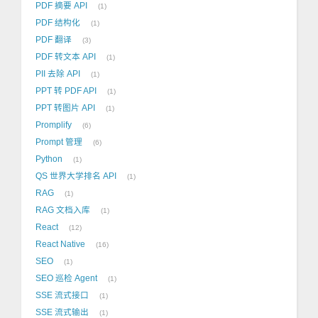
PDF 摘要 API
1
PDF 结构化
1
PDF 翻译
3
PDF 转文本 API
1
PII 去除 API
1
PPT 转 PDF API
1
PPT 转图片 API
1
Promplify
6
Prompt 管理
6
Python
1
QS 世界大学排名 API
1
RAG
1
RAG 文档入库
1
React
12
React Native
16
SEO
1
SEO 巡检 Agent
1
SSE 流式接口
1
SSE 流式输出
1