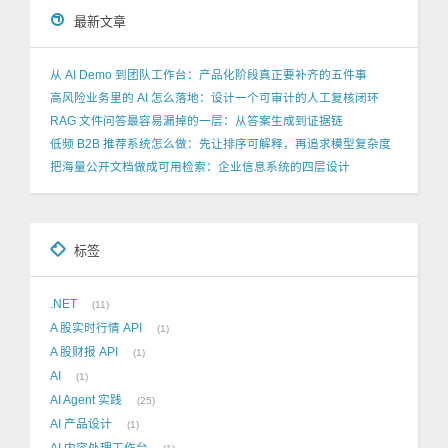
最新文章
从 AI Demo 到团队工作台：产品化阶段真正要补齐的五件事
高风险业务里的 AI 怎么落地：设计一个可审计的人工复核闭环
RAG 文件问答最容易漏掉的一层：从答案生成到证据链
低频 B2B 推荐系统怎么做：先让排序可解释，再追求模型复杂度
把海量公开文档做成可用检索：企业信息系统的四层设计
标签
.NET
11
A 股实时行情 API
1
A 股财报 API
1
AI
1
AI Agent 实践
25
AI 产品设计
1
AI 内容处理工作台