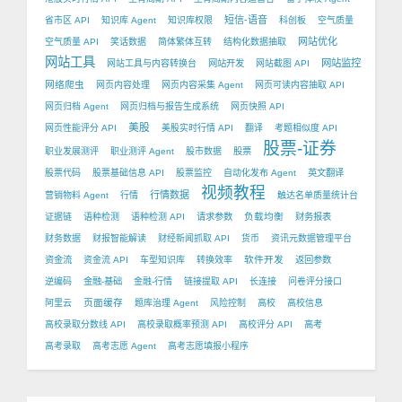
短信-语音
省市区 API
知识库 Agent
知识库权限
科创板
空气质量
网站优化
空气质量 API
笑话数据
简体繁体互转
结构化数据抽取
网站工具
网站监控
网站工具与内容转换台
网站开发
网站截图 API
网络爬虫
网页内容处理
网页内容采集 Agent
网页可读内容抽取 API
网页归档 Agent
网页归档与报告生成系统
网页快照 API
美股
网页性能评分 API
美股实时行情 API
翻译
考题相似度 API
股票-证券
职业发展测评
职业测评 Agent
股市数据
股票
股票代码
股票基础信息 API
股票监控
自动化发布 Agent
英文翻译
视频教程
行情数据
营销物料 Agent
行情
触达名单质量统计台
负载均衡
证据链
语种检测
语种检测 API
请求参数
财务报表
财务数据
财报智能解读
财经新闻抓取 API
货币
资讯元数据管理平台
软件开发
资金流
资金流 API
车型知识库
转换效率
返回参数
逆编码
金融-基础
金融-行情
链接提取 API
长连接
问卷评分接口
页面缓存
阿里云
题库治理 Agent
风险控制
高校
高校信息
高校录取分数线 API
高校录取概率预测 API
高校评分 API
高考
高考录取
高考志愿 Agent
高考志愿填报小程序