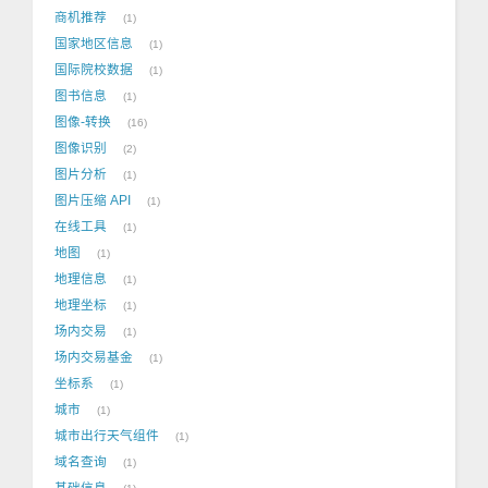
商机推荐
1
国家地区信息
1
国际院校数据
1
图书信息
1
图像-转换
16
图像识别
2
图片分析
1
图片压缩 API
1
在线工具
1
地图
1
地理信息
1
地理坐标
1
场内交易
1
场内交易基金
1
坐标系
1
城市
1
城市出行天气组件
1
域名查询
1
基础信息