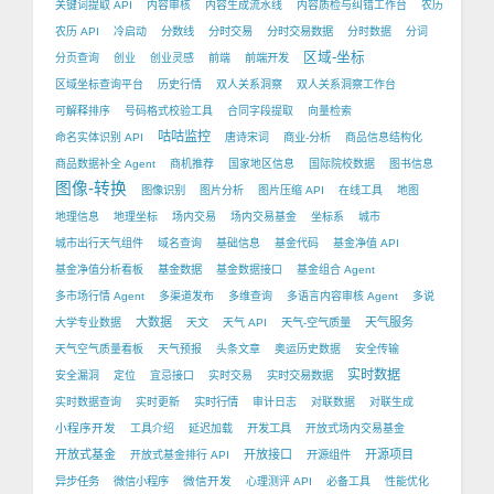
关键词提取 API
内容审核
内容生成流水线
内容质检与纠错工作台
农历
农历 API
冷启动
分数线
分时交易
分时交易数据
分时数据
分词
区域-坐标
分页查询
创业
创业灵感
前端
前端开发
区域坐标查询平台
历史行情
双人关系洞察
双人关系洞察工作台
可解释排序
号码格式校验工具
合同字段提取
向量检索
咕咕监控
命名实体识别 API
唐诗宋词
商业-分析
商品信息结构化
商品数据补全 Agent
商机推荐
国家地区信息
国际院校数据
图书信息
图像-转换
图像识别
图片分析
图片压缩 API
在线工具
地图
地理信息
地理坐标
场内交易
场内交易基金
坐标系
城市
城市出行天气组件
域名查询
基础信息
基金代码
基金净值 API
基金净值分析看板
基金数据
基金数据接口
基金组合 Agent
多市场行情 Agent
多渠道发布
多维查询
多语言内容审核 Agent
多说
大数据
天气服务
大学专业数据
天文
天气 API
天气-空气质量
天气空气质量看板
天气预报
头条文章
奥运历史数据
安全传输
实时数据
安全漏洞
定位
宜忌接口
实时交易
实时交易数据
实时数据查询
实时更新
实时行情
审计日志
对联数据
对联生成
小程序开发
工具介绍
延迟加载
开发工具
开放式场内交易基金
开放式基金
开放接口
开源项目
开放式基金排行 API
开源组件
微信开发
异步任务
微信小程序
心理测评 API
必备工具
性能优化