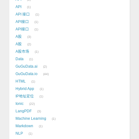
API
1
API 接口
1
API接口
1
API接口
1
A股
3
A股
2
A股市场
1
Data
1
GuGuData.ai
2
GuGuData.io
44
HTML
1
Hybrid App
1
IP地址定位
1
Ionic
22
LangPDF
3
Machine Learning
1
Markdown
1
NLP
1