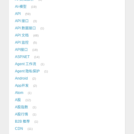
AI-模型
19
API
59
API 接口
3
API 数据接口
1
API 文档
48
API 监控
5
API接口
18
ASP.NET
14
Agent 工作流
1
Agent 隐私保护
1
Android
2
App开发
2
Atom
1
A股
12
A股指数
1
A股行情
1
B2B 推荐
1
CDN
11