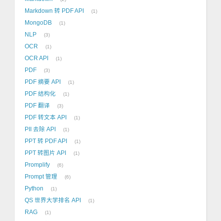
Markdown 转 PDF API
1
MongoDB
1
NLP
3
OCR
1
OCR API
1
PDF
3
PDF 摘要 API
1
PDF 结构化
1
PDF 翻译
3
PDF 转文本 API
1
PII 去除 API
1
PPT 转 PDF API
1
PPT 转图片 API
1
Promplify
6
Prompt 管理
6
Python
1
QS 世界大学排名 API
1
RAG
1