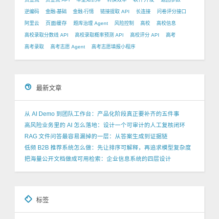
逆编码
金融-基础
金融-行情
链接提取 API
长连接
问卷评分接口
页面缓存
阿里云
题库治理 Agent
风险控制
高校
高校信息
高校录取分数线 API
高校录取概率预测 API
高校评分 API
高考
高考录取
高考志愿 Agent
高考志愿填报小程序
最新文章
从 AI Demo 到团队工作台：产品化阶段真正要补齐的五件事
高风险业务里的 AI 怎么落地：设计一个可审计的人工复核闭环
RAG 文件问答最容易漏掉的一层：从答案生成到证据链
低频 B2B 推荐系统怎么做：先让排序可解释，再追求模型复杂度
把海量公开文档做成可用检索：企业信息系统的四层设计
标签