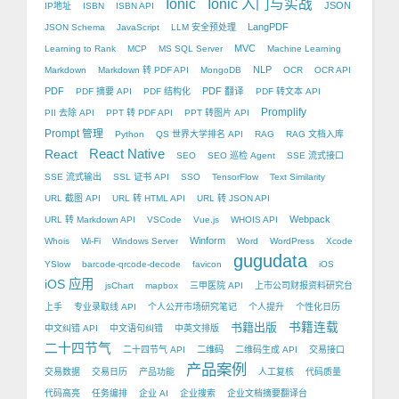
Ionic
Ionic 入门与实战
JSON
IP地址
ISBN
ISBN API
LangPDF
JSON Schema
JavaScript
LLM 安全预处理
MVC
Learning to Rank
MCP
MS SQL Server
Machine Learning
NLP
Markdown
Markdown 转 PDF API
MongoDB
OCR
OCR API
PDF
PDF 翻译
PDF 摘要 API
PDF 结构化
PDF 转文本 API
Promplify
PII 去除 API
PPT 转 PDF API
PPT 转图片 API
Prompt 管理
Python
QS 世界大学排名 API
RAG
RAG 文档入库
React Native
React
SEO
SEO 巡检 Agent
SSE 流式接口
SSE 流式输出
SSL 证书 API
SSO
TensorFlow
Text Similarity
URL 截图 API
URL 转 HTML API
URL 转 JSON API
Webpack
URL 转 Markdown API
VSCode
Vue.js
WHOIS API
Winform
Whois
Wi-Fi
Windows Server
Word
WordPress
Xcode
gugudata
YSlow
barcode-qrcode-decode
favicon
iOS
iOS 应用
jsChart
mapbox
三甲医院 API
上市公司财报资料研究台
上手
专业录取线 API
个人公开市场研究笔记
个人提升
个性化日历
书籍出版
书籍连载
中文纠错 API
中文语句纠错
中英文排版
二十四节气
二十四节气 API
二维码
二维码生成 API
交易接口
产品案例
交易数据
交易日历
产品功能
人工复核
代码质量
代码高亮
任务编排
企业 AI
企业搜索
企业文档摘要翻译台