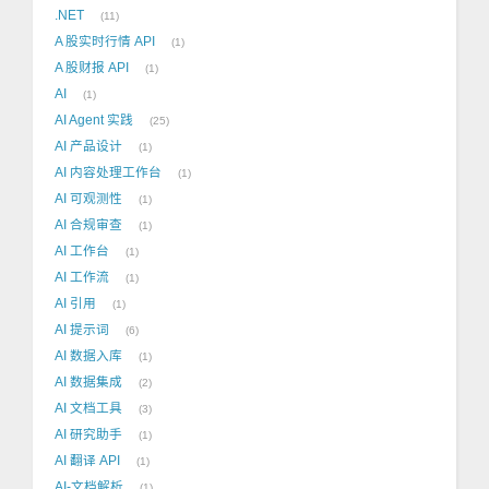
.NET
11
A 股实时行情 API
1
A 股财报 API
1
AI
1
AI Agent 实践
25
AI 产品设计
1
AI 内容处理工作台
1
AI 可观测性
1
AI 合规审查
1
AI 工作台
1
AI 工作流
1
AI 引用
1
AI 提示词
6
AI 数据入库
1
AI 数据集成
2
AI 文档工具
3
AI 研究助手
1
AI 翻译 API
1
AI-文档解析
1