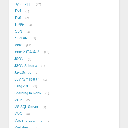
Hybrid App
22
IPv4
1
IPv6
2
IP地址
1
ISBN
1
ISBN API
1
Ionic
21
Ionic 入门与实战
18
JSON
3
JSON Schema
1
JavaScript
2
LLM 安全预处理
1
LangPDF
3
Learning to Rank
1
MCP
2
MS SQL Server
1
MVC
4
Machine Learning
2
Markdown
2