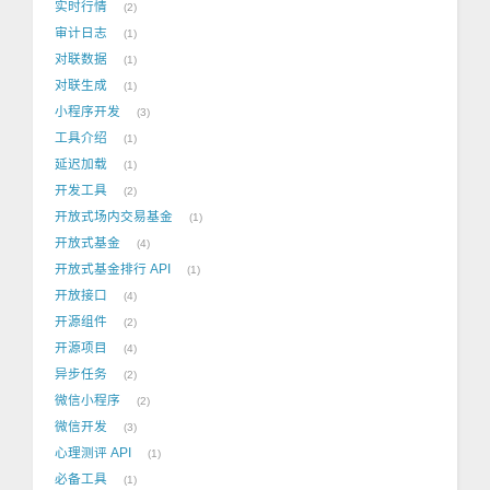
实时行情
2
审计日志
1
对联数据
1
对联生成
1
小程序开发
3
工具介绍
1
延迟加载
1
开发工具
2
开放式场内交易基金
1
开放式基金
4
开放式基金排行 API
1
开放接口
4
开源组件
2
开源项目
4
异步任务
2
微信小程序
2
微信开发
3
心理测评 API
1
必备工具
1