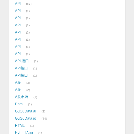
API
67
API
1
API
1
API
1
API
2
API
1
API
1
API
1
API 接口
1
API接口
1
API接口
1
A股
3
A股
2
A股市场
1
Data
1
GuGuData.ai
2
GuGuData.io
44
HTML
1
Hybrid App
1