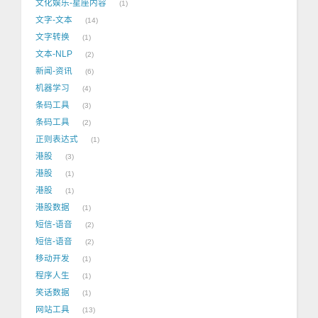
文化娱乐-星座内容
1
文字-文本
14
文字转换
1
文本-NLP
2
新闻-资讯
6
机器学习
4
条码工具
3
条码工具
2
正则表达式
1
港股
3
港股
1
港股
1
港股数据
1
短信-语音
2
短信-语音
2
移动开发
1
程序人生
1
笑话数据
1
网站工具
13