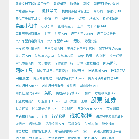
智能文档字段抽取工作台
智能纠正
服务器
期权
期权实时行情数据
机器学习
本地服务 Agent
机构网点区域管理台
条形码
条形码 API
条码工具
架构
条码二维码工具台
极光推送
格式化
格式化输出
桌面小组件
模板引擎
正则表达式
正文
每日内容 API
每日节奏洞察日历
汇率
汇率 API
汽车内容 Agent
汽车舆情分析
港股
汽车车型内容资料库
汽车车型库 API
港股公告
港股实时行情 API
生肖周期 API
生肖周期内容运营台
留学择校 Agent
短信-语音
省市区 API
知识库 Agent
知识库权限
科创板
空气质量
网站优化
空气质量 API
笑话数据
简体繁体互转
结构化数据抽取
网站工具
网站监控
网站工具与内容转换台
网站开发
网站截图 API
网络爬虫
网页内容处理
网页内容采集 Agent
网页可读内容抽取 API
网页归档 Agent
网页归档与报告生成系统
网页快照 API
美股
网页性能评分 API
美股实时行情 API
翻译
考题相似度 API
股票-证券
职业发展测评
职业测评 Agent
股市数据
股票
股票代码
股票基础信息 API
股票监控
自动化发布 Agent
英文翻译
视频教程
行情数据
营销物料 Agent
行情
触达名单质量统计台
负载均衡
证据链
语种检测
语种检测 API
请求参数
财务报表
财务数据
财报智能解读
财经新闻抓取 API
货币
资讯元数据管理平台
软件开发
资金流
资金流 API
车型知识库
转换效率
返回参数