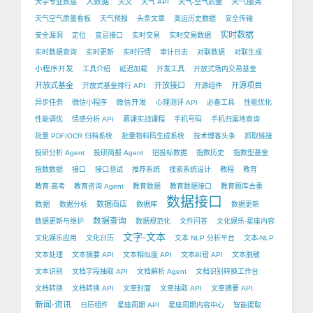
大数据
天气服务
大学专业数据
天文
天气 API
天气-空气质量
天气空气质量看板
天气预报
头条文章
奥运历史数据
安全传输
实时数据
安全漏洞
定位
宜忌接口
实时交易
实时交易数据
实时数据查询
实时更新
实时行情
审计日志
对联数据
对联生成
小程序开发
工具介绍
延迟加载
开发工具
开放式场内交易基金
开放式基金
开放接口
开源项目
开放式基金排行 API
开源组件
微信开发
异步任务
微信小程序
心理测评 API
必备工具
性能优化
性能调优
情感分析 API
慕课实战课程
手机号码
手机归属地查询
批量 PDF/OCR 归档系统
批量物料码生成系统
技术博客头条
抓取链接
投研分析 Agent
投研简报 Agent
招投标数据
指数历史
指数型基金
指数数据
接口
接口测试
推荐系统
搜索系统设计
教程
教育
教育-高考
教育咨询 Agent
教育数据
教育数据接口
教育题库去重
数据接口
数据
数据商店
数据分析
数据库
数据更新
数据查询
数据更新与维护
数据规范化
文件问答
文化娱乐-星座内容
文字-文本
文化娱乐应用
文化日历
文本 NLP 分析平台
文本-NLP
文本处理
文本摘要 API
文本相似度 API
文本纠错 API
文本脱敏
文本识别
文档字段抽取 API
文档解析 Agent
文档识别转换工作台
文档转换
文档转换 API
文章封面
文章抽取 API
文章摘要 API
新闻-资讯
日历组件
星座周期 API
星座周期内容中心
智能提取