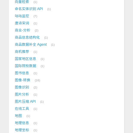
向量检索
1
命名实体识别 API
1
咕咕监控
7
唐诗宋词
1
商业-分析
2
商品信息结构化
1
商品数据补全 Agent
1
商机推荐
1
国家地区信息
1
国际院校数据
1
图书信息
1
图像-转换
16
图像识别
2
图片分析
1
图片压缩 API
1
在线工具
1
地图
1
地理信息
1
地理坐标
1