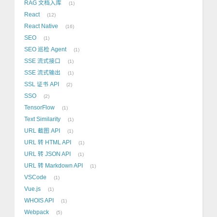
RAG 文档入库
1
React
12
React Native
16
SEO
1
SEO 巡检 Agent
1
SSE 流式接口
1
SSE 流式输出
1
SSL 证书 API
2
SSO
2
TensorFlow
1
Text Similarity
1
URL 截图 API
1
URL 转 HTML API
1
URL 转 JSON API
1
URL 转 Markdown API
1
VSCode
1
Vue.js
1
WHOIS API
1
Webpack
5