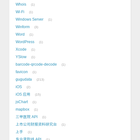
Whois
1
Wi-Fi
1
Windows Server
1
Winform
3
Word
1
WordPress
1
Xcode
1
YSlow
1
barcode-qrcode-decode
1
favicon
1
gugudata
213
iOS
2
iOS 应用
15
jsChart
1
mapbox
1
三甲医院 API
1
上市公司财报资料研究台
1
上手
1
专业录取线 API
1