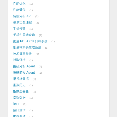
性能优化
1
性能调优
1
情感分析 API
1
慕课实战课程
2
手机号码
1
手机归属地查询
1
批量 PDF/OCR 归档系统
1
批量物料码生成系统
1
技术博客头条
1
抓取链接
1
投研分析 Agent
1
投研简报 Agent
1
招投标数据
1
指数历史
1
指数型基金
1
指数数据
1
接口
1
接口测试
1
推荐系统
1