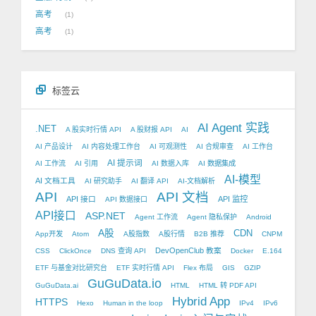
高考
1
高考
1
标签云
AI Agent 实践
.NET
A 股实时行情 API
A 股财报 API
AI
AI 产品设计
AI 内容处理工作台
AI 可观测性
AI 合规审查
AI 工作台
AI 提示词
AI 工作流
AI 引用
AI 数据入库
AI 数据集成
AI-模型
AI 文档工具
AI 研究助手
AI 翻译 API
AI-文档解析
API
API 文档
API 接口
API 监控
API 数据接口
API接口
ASP.NET
Agent 工作流
Agent 隐私保护
Android
A股
CDN
App开发
Atom
A股指数
A股行情
B2B 推荐
CNPM
DevOpenClub 教案
CSS
ClickOnce
DNS 查询 API
Docker
E.164
ETF 与基金对比研究台
ETF 实时行情 API
Flex 布局
GIS
GZIP
GuGuData.io
GuGuData.ai
HTML
HTML 转 PDF API
Hybrid App
HTTPS
Hexo
Human in the loop
IPv4
IPv6