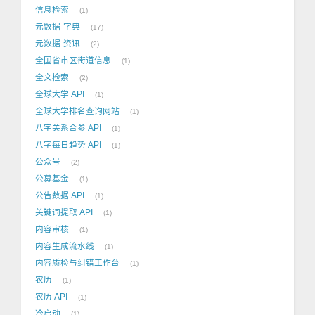
信息检索
1
元数据-字典
17
元数据-资讯
2
全国省市区街道信息
1
全文检索
2
全球大学 API
1
全球大学排名查询网站
1
八字关系合参 API
1
八字每日趋势 API
1
公众号
2
公募基金
1
公告数据 API
1
关键词提取 API
1
内容审核
1
内容生成流水线
1
内容质检与纠错工作台
1
农历
1
农历 API
1
冷启动
1