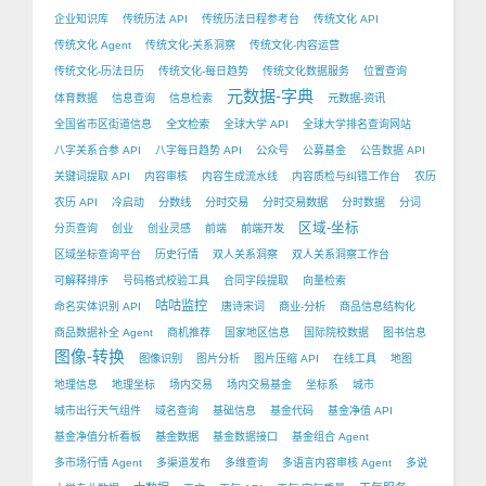
企业知识库
传统历法 API
传统历法日程参考台
传统文化 API
传统文化 Agent
传统文化-关系洞察
传统文化-内容运营
传统文化-历法日历
传统文化-每日趋势
传统文化数据服务
位置查询
元数据-字典
体育数据
信息查询
信息检索
元数据-资讯
全国省市区街道信息
全文检索
全球大学 API
全球大学排名查询网站
八字关系合参 API
八字每日趋势 API
公众号
公募基金
公告数据 API
关键词提取 API
内容审核
内容生成流水线
内容质检与纠错工作台
农历
农历 API
冷启动
分数线
分时交易
分时交易数据
分时数据
分词
区域-坐标
分页查询
创业
创业灵感
前端
前端开发
区域坐标查询平台
历史行情
双人关系洞察
双人关系洞察工作台
可解释排序
号码格式校验工具
合同字段提取
向量检索
咕咕监控
命名实体识别 API
唐诗宋词
商业-分析
商品信息结构化
商品数据补全 Agent
商机推荐
国家地区信息
国际院校数据
图书信息
图像-转换
图像识别
图片分析
图片压缩 API
在线工具
地图
地理信息
地理坐标
场内交易
场内交易基金
坐标系
城市
城市出行天气组件
域名查询
基础信息
基金代码
基金净值 API
基金净值分析看板
基金数据
基金数据接口
基金组合 Agent
多市场行情 Agent
多渠道发布
多维查询
多语言内容审核 Agent
多说