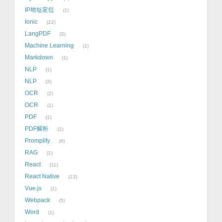
IP地址定位
1
Ionic
22
LangPDF
3
Machine Learning
1
Markdown
1
NLP
1
NLP
3
OCR
2
OCR
1
PDF
1
PDF解析
1
Promplify
6
RAG
1
React
11
React Native
13
Vue.js
1
Webpack
5
Word
1