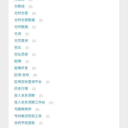
分数线
2
分时交易
2
分时交易数据
2
分时数据
1
分词
1
分页查询
1
创业
1
创业灵感
1
前端
1
前端开发
2
区域-坐标
9
区域坐标查询平台
1
历史行情
1
双人关系洞察
1
双人关系洞察工作台
1
可解释排序
1
号码格式校验工具
1
合同字段提取
1