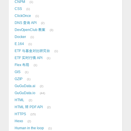
CNPM
1
CSS
1
ClickOnce
1
DNS 查询 API
2
DevOpenClub 教案
3
Docker
1
E.164
1
ETF 与基金对比研究台
1
ETF 实时行情 API
1
Flex 布局
1
GIS
1
GZIP
1
GuGuData.ai
2
GuGuData.io
44
HTML
2
HTML 转 PDF API
2
HTTPS
15
Hexo
2
Human in the loop
1