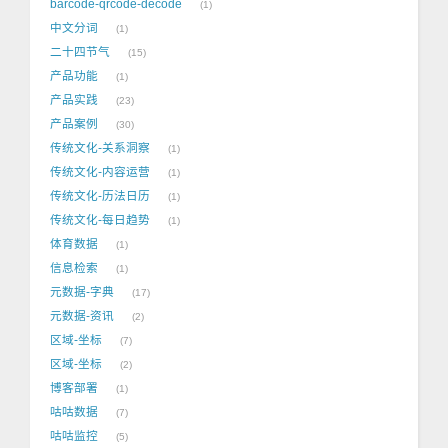
barcode-qrcode-decode
1
中文分词
1
二十四节气
15
产品功能
1
产品实践
23
产品案例
30
传统文化-关系洞察
1
传统文化-内容运营
1
传统文化-历法日历
1
传统文化-每日趋势
1
体育数据
1
信息检索
1
元数据-字典
17
元数据-资讯
2
区域-坐标
7
区域-坐标
2
博客部署
1
咕咕数据
7
咕咕监控
5