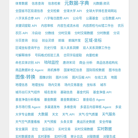
元数据-字典
体育数据
信息查询
信息检索
元数据-资讯
全国省市区街道信息
全文检索
全球大学 API
全球大学排名查询网站
八字关系合参 API
八字每日趋势 API
公众号
公募基金
公告数据 API
关键词提取 API
内容审核
内容生成流水线
内容质检与纠错工作台
农历
农历 API
冷启动
分数线
分时交易
分时交易数据
分时数据
分词
区域-坐标
分页查询
创业
创业灵感
前端
前端开发
区域坐标查询平台
历史行情
双人关系洞察
双人关系洞察工作台
可解释排序
号码格式校验工具
合同字段提取
向量检索
咕咕监控
命名实体识别 API
唐诗宋词
商业-分析
商品信息结构化
商品数据补全 Agent
商机推荐
国家地区信息
国际院校数据
图书信息
图像-转换
图像识别
图片分析
图片压缩 API
在线工具
地图
地理信息
地理坐标
场内交易
场内交易基金
坐标系
城市
城市出行天气组件
域名查询
基础信息
基金代码
基金净值 API
基金净值分析看板
基金数据
基金数据接口
基金组合 Agent
多市场行情 Agent
多渠道发布
多维查询
多语言内容审核 Agent
多说
大数据
天气服务
大学专业数据
天文
天气 API
天气-空气质量
天气空气质量看板
天气预报
头条文章
奥运历史数据
安全传输
实时数据
安全漏洞
定位
宜忌接口
实时交易
实时交易数据
实时数据查询
实时更新
实时行情
审计日志
对联数据
对联生成