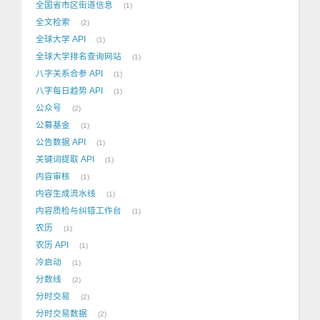
全国省市区街道信息
1
全文检索
2
全球大学 API
1
全球大学排名查询网站
1
八字关系合参 API
1
八字每日趋势 API
1
公众号
2
公募基金
1
公告数据 API
1
关键词提取 API
1
内容审核
1
内容生成流水线
1
内容质检与纠错工作台
1
农历
1
农历 API
1
冷启动
1
分数线
2
分时交易
2
分时交易数据
2