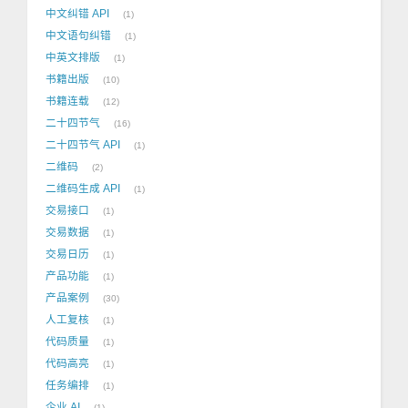
中文纠错 API
1
中文语句纠错
1
中英文排版
1
书籍出版
10
书籍连载
12
二十四节气
16
二十四节气 API
1
二维码
2
二维码生成 API
1
交易接口
1
交易数据
1
交易日历
1
产品功能
1
产品案例
30
人工复核
1
代码质量
1
代码高亮
1
任务编排
1
企业 AI
1