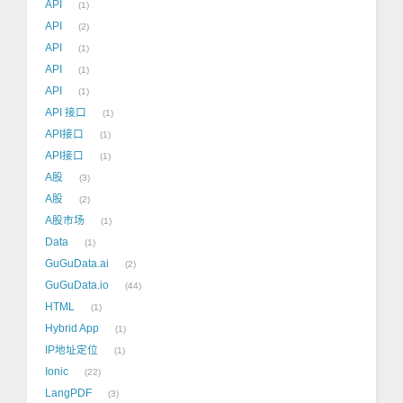
API
1
API
2
API
1
API
1
API
1
API 接口
1
API接口
1
API接口
1
A股
3
A股
2
A股市场
1
Data
1
GuGuData.ai
2
GuGuData.io
44
HTML
1
Hybrid App
1
IP地址定位
1
Ionic
22
LangPDF
3