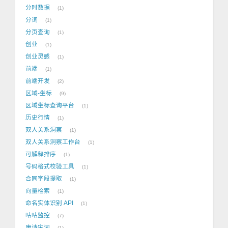
分时数据
1
分词
1
分页查询
1
创业
1
创业灵感
1
前端
1
前端开发
2
区域-坐标
9
区域坐标查询平台
1
历史行情
1
双人关系洞察
1
双人关系洞察工作台
1
可解释排序
1
号码格式校验工具
1
合同字段提取
1
向量检索
1
命名实体识别 API
1
咕咕监控
7
唐诗宋词
1