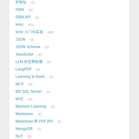
IP地址
1
ISBN
1
ISBN API
1
Ionic
21
Ionic 入门与实战
18
JSON
3
JSON Schema
1
JavaScript
2
LLM 安全预处理
1
LangPDF
3
Learning to Rank
1
MCP
2
MS SQL Server
1
MVC
4
Machine Learning
2
Markdown
2
Markdown 转 PDF API
1
MongoDB
1
NLP
3