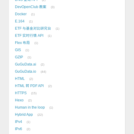
DevOpenClub 教案
3
Docker
1
E.164
1
ETF 与基金对比研究台
1
ETF 实时行情 API
1
Flex 布局
1
GIS
1
GZIP
1
GuGuData.ai
2
GuGuData.io
44
HTML
2
HTML 转 PDF API
2
HTTPS
15
Hexo
2
Human in the loop
1
Hybrid App
22
IPv4
1
IPv6
2