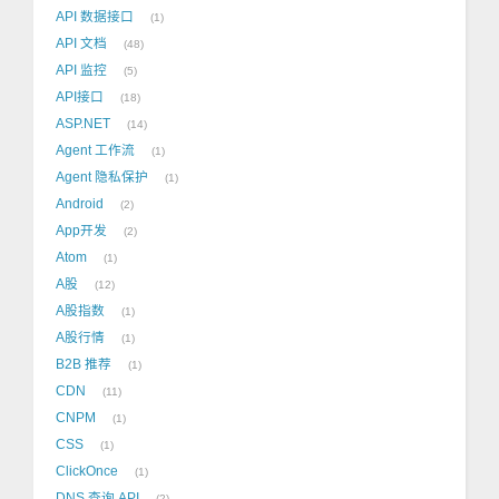
API 数据接口
1
API 文档
48
API 监控
5
API接口
18
ASP.NET
14
Agent 工作流
1
Agent 隐私保护
1
Android
2
App开发
2
Atom
1
A股
12
A股指数
1
A股行情
1
B2B 推荐
1
CDN
11
CNPM
1
CSS
1
ClickOnce
1
DNS 查询 API
2