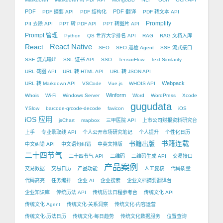
PDF
PDF 翻译
PDF 摘要 API
PDF 结构化
PDF 转文本 API
Promplify
PII 去除 API
PPT 转 PDF API
PPT 转图片 API
Prompt 管理
Python
QS 世界大学排名 API
RAG
RAG 文档入库
React Native
React
SEO
SEO 巡检 Agent
SSE 流式接口
SSE 流式输出
SSL 证书 API
SSO
TensorFlow
Text Similarity
URL 截图 API
URL 转 HTML API
URL 转 JSON API
Webpack
URL 转 Markdown API
VSCode
Vue.js
WHOIS API
Winform
Whois
Wi-Fi
Windows Server
Word
WordPress
Xcode
gugudata
YSlow
barcode-qrcode-decode
favicon
iOS
iOS 应用
jsChart
mapbox
三甲医院 API
上市公司财报资料研究台
上手
专业录取线 API
个人公开市场研究笔记
个人提升
个性化日历
书籍出版
书籍连载
中文纠错 API
中文语句纠错
中英文排版
二十四节气
二十四节气 API
二维码
二维码生成 API
交易接口
产品案例
交易数据
交易日历
产品功能
人工复核
代码质量
代码高亮
任务编排
企业 AI
企业搜索
企业文档摘要翻译台
企业知识库
传统历法 API
传统历法日程参考台
传统文化 API
传统文化 Agent
传统文化-关系洞察
传统文化-内容运营
传统文化-历法日历
传统文化-每日趋势
传统文化数据服务
位置查询