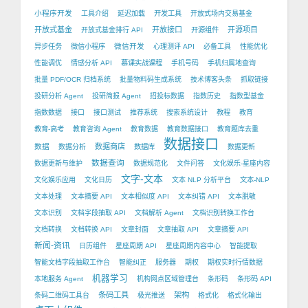
小程序开发
工具介绍
延迟加载
开发工具
开放式场内交易基金
开放式基金
开放接口
开源项目
开放式基金排行 API
开源组件
微信开发
异步任务
微信小程序
心理测评 API
必备工具
性能优化
性能调优
情感分析 API
慕课实战课程
手机号码
手机归属地查询
批量 PDF/OCR 归档系统
批量物料码生成系统
技术博客头条
抓取链接
投研分析 Agent
投研简报 Agent
招投标数据
指数历史
指数型基金
指数数据
接口
接口测试
推荐系统
搜索系统设计
教程
教育
教育-高考
教育咨询 Agent
教育数据
教育数据接口
教育题库去重
数据接口
数据
数据商店
数据分析
数据库
数据更新
数据查询
数据更新与维护
数据规范化
文件问答
文化娱乐-星座内容
文字-文本
文化娱乐应用
文化日历
文本 NLP 分析平台
文本-NLP
文本处理
文本摘要 API
文本相似度 API
文本纠错 API
文本脱敏
文本识别
文档字段抽取 API
文档解析 Agent
文档识别转换工作台
文档转换
文档转换 API
文章封面
文章抽取 API
文章摘要 API
新闻-资讯
日历组件
星座周期 API
星座周期内容中心
智能提取
智能文档字段抽取工作台
智能纠正
服务器
期权
期权实时行情数据
机器学习
本地服务 Agent
机构网点区域管理台
条形码
条形码 API
条码工具
架构
条码二维码工具台
极光推送
格式化
格式化输出