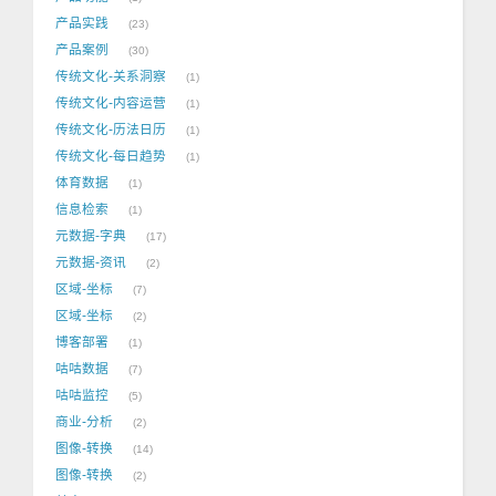
产品实践
23
产品案例
30
传统文化-关系洞察
1
传统文化-内容运营
1
传统文化-历法日历
1
传统文化-每日趋势
1
体育数据
1
信息检索
1
元数据-字典
17
元数据-资讯
2
区域-坐标
7
区域-坐标
2
博客部署
1
咕咕数据
7
咕咕监控
5
商业-分析
2
图像-转换
14
图像-转换
2