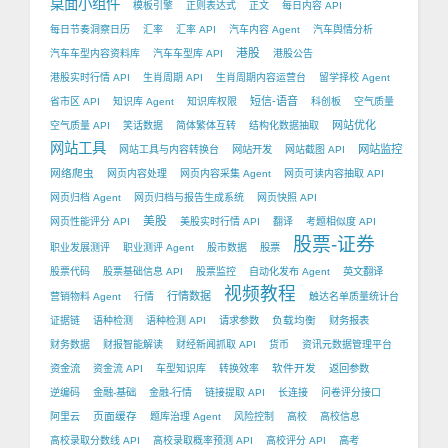
桌面小组件
模板引擎
正则表达式
正文
每日内容 API
每日节奏洞察日历
汇率
汇率 API
汽车内容 Agent
汽车舆情分析
港股
汽车车型内容资料库
汽车车型库 API
港股公告
港股实时行情 API
生肖周期 API
生肖周期内容运营台
留学择校 Agent
短信-语音
省市区 API
知识库 Agent
知识库权限
科创板
空气质量
网站优化
空气质量 API
笑话数据
简体繁体互转
结构化数据抽取
网站工具
网站监控
网站工具与内容转换台
网站开发
网站截图 API
网络爬虫
网页内容处理
网页内容采集 Agent
网页可读内容抽取 API
网页归档 Agent
网页归档与报告生成系统
网页快照 API
美股
网页性能评分 API
美股实时行情 API
翻译
考题相似度 API
股票-证券
职业发展测评
职业测评 Agent
股市数据
股票
股票代码
股票基础信息 API
股票监控
自动化发布 Agent
英文翻译
视频教程
行情数据
营销物料 Agent
行情
触达名单质量统计台
负载均衡
证据链
语种检测
语种检测 API
请求参数
财务报表
财务数据
财报智能解读
财经新闻抓取 API
货币
资讯元数据管理平台
软件开发
资金流
资金流 API
车型知识库
转换效率
返回参数
逆编码
金融-基础
金融-行情
链接提取 API
长连接
问卷评分接口
页面缓存
阿里云
题库治理 Agent
风险控制
高校
高校信息
高校录取分数线 API
高校录取概率预测 API
高校评分 API
高考