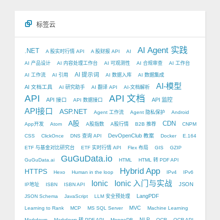
标签云
AI Agent 实践
.NET
A 股实时行情 API
A 股财报 API
AI
AI 产品设计
AI 内容处理工作台
AI 可观测性
AI 合规审查
AI 工作台
AI 提示词
AI 工作流
AI 引用
AI 数据入库
AI 数据集成
AI-模型
AI 文档工具
AI 研究助手
AI 翻译 API
AI-文档解析
API
API 文档
API 接口
API 监控
API 数据接口
API接口
ASP.NET
Agent 工作流
Agent 隐私保护
Android
A股
CDN
App开发
Atom
A股指数
A股行情
B2B 推荐
CNPM
DevOpenClub 教案
CSS
ClickOnce
DNS 查询 API
Docker
E.164
ETF 与基金对比研究台
ETF 实时行情 API
Flex 布局
GIS
GZIP
GuGuData.io
GuGuData.ai
HTML
HTML 转 PDF API
Hybrid App
HTTPS
Hexo
Human in the loop
IPv4
IPv6
Ionic
Ionic 入门与实战
JSON
IP地址
ISBN
ISBN API
LangPDF
JSON Schema
JavaScript
LLM 安全预处理
MVC
Learning to Rank
MCP
MS SQL Server
Machine Learning
NLP
Markdown
Markdown 转 PDF API
MongoDB
OCR
OCR API