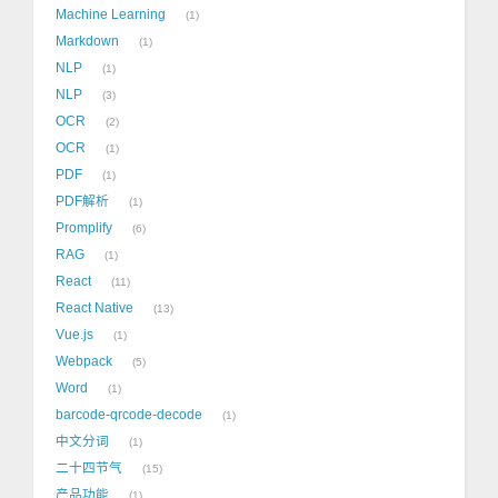
Machine Learning
1
Markdown
1
NLP
1
NLP
3
OCR
2
OCR
1
PDF
1
PDF解析
1
Promplify
6
RAG
1
React
11
React Native
13
Vue.js
1
Webpack
5
Word
1
barcode-qrcode-decode
1
中文分词
1
二十四节气
15
产品功能
1