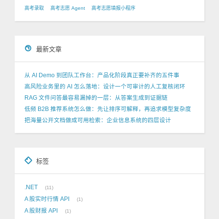
高考录取
高考志愿 Agent
高考志愿填报小程序
最新文章
从 AI Demo 到团队工作台：产品化阶段真正要补齐的五件事
高风险业务里的 AI 怎么落地：设计一个可审计的人工复核闭环
RAG 文件问答最容易漏掉的一层：从答案生成到证据链
低频 B2B 推荐系统怎么做：先让排序可解释，再追求模型复杂度
把海量公开文档做成可用检索：企业信息系统的四层设计
标签
.NET
11
A 股实时行情 API
1
A 股财报 API
1