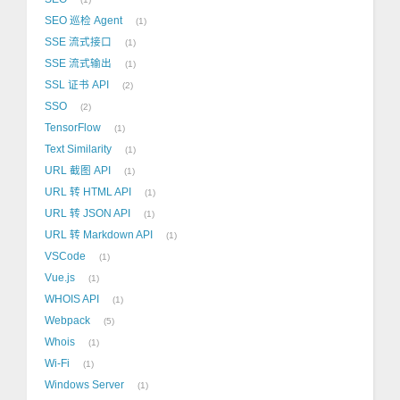
SEO 巡检 Agent
1
SSE 流式接口
1
SSE 流式输出
1
SSL 证书 API
2
SSO
2
TensorFlow
1
Text Similarity
1
URL 截图 API
1
URL 转 HTML API
1
URL 转 JSON API
1
URL 转 Markdown API
1
VSCode
1
Vue.js
1
WHOIS API
1
Webpack
5
Whois
1
Wi-Fi
1
Windows Server
1