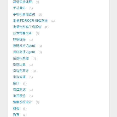
慕课实战课程
2
手机号码
1
手机归属地查询
1
批量 PDF/OCR 归档系统
1
批量物料码生成系统
1
技术博客头条
1
抓取链接
1
投研分析 Agent
1
投研简报 Agent
1
招投标数据
1
指数历史
1
指数型基金
1
指数数据
1
接口
1
接口测试
1
推荐系统
1
搜索系统设计
1
教程
2
教育
1