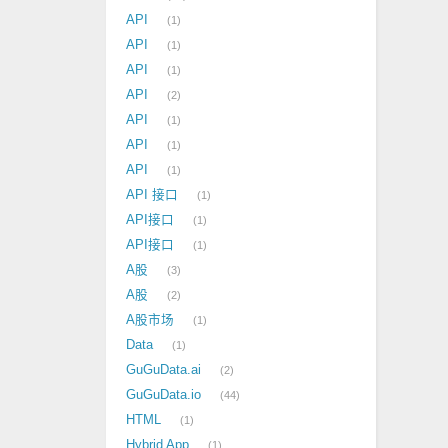
API
1
API
1
API
1
API
2
API
1
API
1
API
1
API 接口
1
API接口
1
API接口
1
A股
3
A股
2
A股市场
1
Data
1
GuGuData.ai
2
GuGuData.io
44
HTML
1
Hybrid App
1