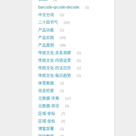
barcode-qrcode-decode
1
中文分词
1
二十四节气
15
产品功能
1
产品实践
23
产品案例
30
传统文化-关系洞察
1
传统文化-内容运营
1
传统文化-历法日历
1
传统文化-每日趋势
1
体育数据
1
信息检索
1
元数据-字典
17
元数据-资讯
2
区域-坐标
7
区域-坐标
2
博客部署
1