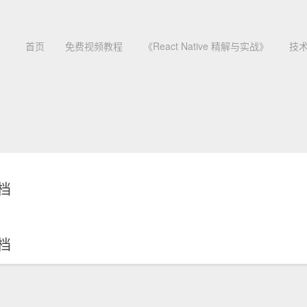
首页
免费视频教程
《React Native 精解与实战》
技
档
档