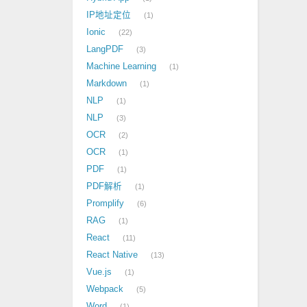
IP地址定位
1
Ionic
22
LangPDF
3
Machine Learning
1
Markdown
1
NLP
1
NLP
3
OCR
2
OCR
1
PDF
1
PDF解析
1
Promplify
6
RAG
1
React
11
React Native
13
Vue.js
1
Webpack
5
Word
1